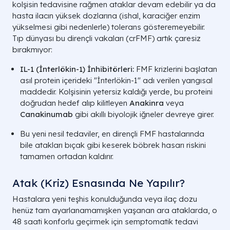
kolşisin tedavisine rağmen ataklar devam edebilir ya da
hasta ilacın yüksek dozlarına (ishal, karaciğer enzim
yükselmesi gibi nedenlerle) tolerans gösteremeyebilir.
Tıp dünyası bu dirençli vakaları (crFMF) artık çaresiz
bırakmıyor:
IL-1 (İnterlökin-1) İnhibitörleri:
FMF krizlerini başlatan
asıl protein içerideki "İnterlökin-1" adı verilen yangısal
maddedir. Kolşisinin yetersiz kaldığı yerde, bu proteini
doğrudan hedef alıp kilitleyen
Anakinra
veya
Canakinumab
gibi akıllı biyolojik iğneler devreye girer.
Bu yeni nesil tedaviler, en dirençli FMF hastalarında
bile atakları bıçak gibi keserek böbrek hasarı riskini
tamamen ortadan kaldırır.
Atak (Kriz) Esnasında Ne Yapılır?
Hastalara yeni teşhis konulduğunda veya ilaç dozu
henüz tam ayarlanamamışken yaşanan ara ataklarda, o
48 saati konforlu geçirmek için semptomatik tedavi