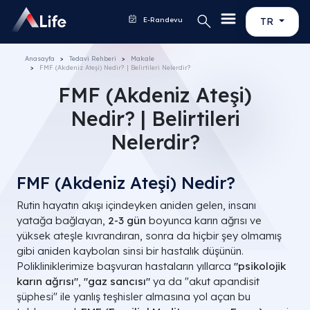
E-Randevu
TR
Anasayfa
Tedavi Rehberi
Makale
FMF (Akdeniz Ateşi) Nedir? | Belirtileri Nelerdir?
FMF (Akdeniz Ateşi)
Nedir? | Belirtileri
Nelerdir?
FMF (Akdeniz Ateşi) Nedir?
Rutin hayatın akışı içindeyken aniden gelen, insanı
yatağa bağlayan,
2-3 gün
boyunca karın ağrısı ve
yüksek ateşle kıvrandıran, sonra da hiçbir şey olmamış
gibi aniden kaybolan sinsi bir hastalık düşünün.
Polikliniklerimize başvuran hastaların yıllarca
"psikolojik
karın ağrısı"
,
"gaz sancısı"
ya da "akut apandisit
şüphesi" ile yanlış teşhisler almasına yol açan bu