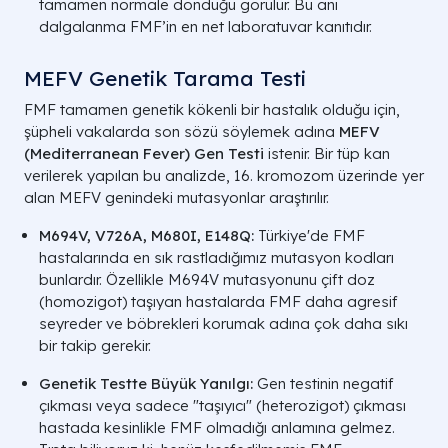
tamamen normale döndüğü görülür. Bu ani
dalgalanma FMF’in en net laboratuvar kanıtıdır.
MEFV Genetik Tarama Testi
FMF tamamen genetik kökenli bir hastalık olduğu için,
şüpheli vakalarda son sözü söylemek adına
MEFV
(Mediterranean Fever) Gen Testi
istenir. Bir tüp kan
verilerek yapılan bu analizde, 16. kromozom üzerinde yer
alan MEFV genindeki mutasyonlar araştırılır.
M694V, V726A, M680I, E148Q:
Türkiye'de FMF
hastalarında en sık rastladığımız mutasyon kodları
bunlardır. Özellikle
M694V
mutasyonunu çift doz
(homozigot) taşıyan hastalarda FMF daha agresif
seyreder ve böbrekleri korumak adına çok daha sıkı
bir takip gerekir.
Genetik Testte Büyük Yanılgı:
Gen testinin negatif
çıkması veya sadece "taşıyıcı" (heterozigot) çıkması
hastada kesinlikle FMF olmadığı anlamına gelmez.