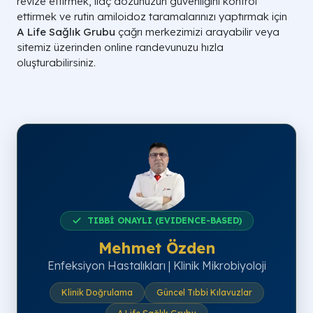
revize ettirmek, ilaç dozunuzun güvenliğini kontrol
ettirmek ve rutin amiloidoz taramalarınızı yaptırmak için
A Life Sağlık Grubu
çağrı merkezimizi arayabilir veya
sitemiz üzerinden online randevunuzu hızla
oluşturabilirsiniz.
TIBBİ ONAYLI (EVIDENCE-BASED)
Mehmet Özden
Enfeksiyon Hastalıkları | Klinik Mikrobiyoloji
Klinik Doğrulama
Güncel Tıbbi Kılavuzlar