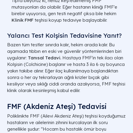
Tıpta biliyoruz ki, henüz keşfedilmemiş FMF
mutasyonları da olabilir. Eğer hastanın kliniği FMF'e
birebir uyuyorsa, gen testi negatif çıksa bile hekim
Klinik FMF
teşhisi koyup tedaviye başlayabilir.
Yalancı Test Kolşisin Tedavisine Yanıt?
Bazen tüm testler sınırda kalır, hekim arada kalır. Bu
aşamada tıbbın en eski ve güvenilir yöntemlerinden biri
uygulanır:
Tanısal Tedavi.
Hastaya FMF'in tek ilacı olan
Kolşisin (Colchicine)
başlanır ve hasta 3 ila 6 ay boyunca
yakın takibe alınır. Eğer ilaç kullanılmaya başlandıktan
sonra o her ay tekrarlayan ağrılı krizler bıçak gibi
kesiliyor veya sıklığı ciddi oranda azalıyorsa, FMF teşhisi
klinik olarak kesinleşmiş kabul edilir.
FMF (Akdeniz Ateşi) Tedavisi
Poliklinikte FMF (Ailevi Akdeniz Ateşi) teşhisi koyduğumuz
hastaların ve ailelerinin zihnini kurcalayan ilk soru
genellikle şudur:
"Hocam bu hastalık ömür boyu