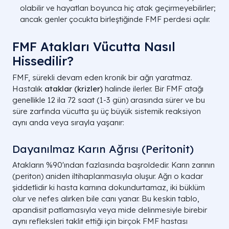
olabilir ve hayatları boyunca hiç atak geçirmeyebilirler;
ancak genler çocukta birleştiğinde FMF perdesi açılır.
FMF Atakları Vücutta Nasıl
Hissedilir?
FMF, sürekli devam eden kronik bir ağrı yaratmaz.
Hastalık
ataklar (krizler)
halinde ilerler. Bir FMF atağı
genellikle 12 ila 72 saat (1-3 gün) arasında sürer ve bu
süre zarfında vücutta şu üç büyük sistemik reaksiyon
aynı anda veya sırayla yaşanır:
Dayanılmaz Karın Ağrısı (Peritonit)
Atakların %90'ından fazlasında başroldedir. Karın zarının
(periton) aniden iltihaplanmasıyla oluşur. Ağrı o kadar
şiddetlidir ki hasta karnına dokundurtamaz, iki büklüm
olur ve nefes alırken bile canı yanar. Bu keskin tablo,
apandisit patlamasıyla veya mide delinmesiyle birebir
aynı refleksleri taklit ettiği için birçok FMF hastası