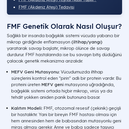
FMF (Akdeniz Ateşi) Tedavisi
FMF Genetik Olarak Nasıl Oluşur?
Sağlıklı bir insanda bağışıklık sistemi vücuda yabancı bir
mikrop girdiğinde enflamasyon
(iltihap/yangı)
yaratarak savaşı başlatır, mikrop ölünce de savaşı
durdurur. FMF hastalarında ise bu savaşın bitiş düdüğünü
çalacak genetik mekanizma arızalıdır.
MEFV Geni Mutasyonu:
Vücudumuzda iltihap
süreçlerini kontrol eden "pirin" adlı bir protein vardır. Bu
proteini üreten
MEFV geni
mutasyona uğradığında,
bağışıklık sistemi ortada hiçbir mikrop, virüs ya da
tehdit yokken aniden panik butonuna basar.
Kalıtım Modeli:
FMF, otozomal resesif (çekinik) geçişli
bir hastalıktır. Yani bir bireyin FMF hastası olması için
hem annesinden hem de babasından mutasyonlu geni
miras alması gerekir. Anne ve baba sadece taşıyıcı