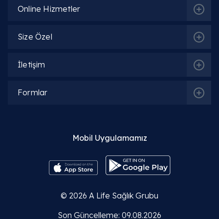
Online Hizmetler
FMF testi nedir ve nasıl yapılır?
Size Özel
Kolşisine dirençli FMF hastaları için alternatif
tedavi var mıdır?
İletişim
FMF hastalarının yorumları ve günlük yaşam
kalitesi nasıldır?
Formlar
Akdeniz ateşi hastalığı (FMF) bulaşıcı mıdır?
FMF hastaları beslenmede nelere dikkat
Mobil Uygulamamız
etmelidir?
© 2026
A Life Sağlık Grubu
Son Güncelleme: 09.08.2026