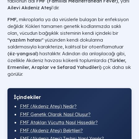
tablonun adı
FMF (Familial Mediterranean Fever)
, yani
Ailevi Akdeniz Ateşi
'dir.
FMF,
mikroplarla ya da virüslerle bulaşan bir enfeksiyon
değildir. Kökleri tamamen genetik kodlarımızda saklı
olan, vücudun bağışıklık sisteminin kendi içindeki bir
"yazılım hatası"
yüzünden kendi dokularına
saldırmasıyla karakterize, kalıtsal bir otoenflamatuar
(öz-yangısal)
hastalıktır. Adından da anlaşılacağı gibi,
özellikle Akdeniz havzası kökenli toplumlarda
(Türkler,
Ermeniler, Araplar ve Sefarad Yahudileri)
çok daha sık
görülür.
İçindekiler
FMF (Akdeniz Ateşi) Nedir?
FMF Genetik Olarak Nasıl Oluşur?
FMF Atakları Vücutta Nasıl Hissedilir?
FMF (Akdeniz Ateşi) Belirtileri?
FMF (Akdeniz Ateşi) Teşhisi Nasıl Yapılır?