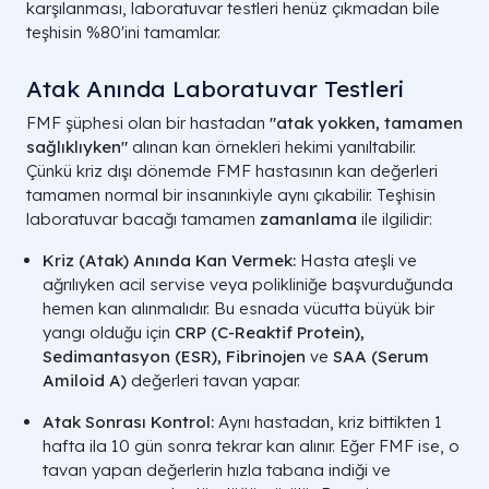
karşılanması, laboratuvar testleri henüz çıkmadan bile
teşhisin %80'ini tamamlar.
Atak Anında Laboratuvar Testleri
FMF şüphesi olan bir hastadan
"atak yokken, tamamen
sağlıklıyken"
alınan kan örnekleri hekimi yanıltabilir.
Çünkü kriz dışı dönemde FMF hastasının kan değerleri
tamamen normal bir insanınkiyle aynı çıkabilir. Teşhisin
laboratuvar bacağı tamamen
zamanlama
ile ilgilidir:
Kriz (Atak) Anında Kan Vermek:
Hasta ateşli ve
ağrılıyken acil servise veya polikliniğe başvurduğunda
hemen kan alınmalıdır. Bu esnada vücutta büyük bir
yangı olduğu için
CRP (C-Reaktif Protein),
Sedimantasyon (ESR), Fibrinojen
ve
SAA (Serum
Amiloid A)
değerleri tavan yapar.
Atak Sonrası Kontrol:
Aynı hastadan, kriz bittikten 1
hafta ila 10 gün sonra tekrar kan alınır. Eğer FMF ise, o
tavan yapan değerlerin hızla tabana indiği ve