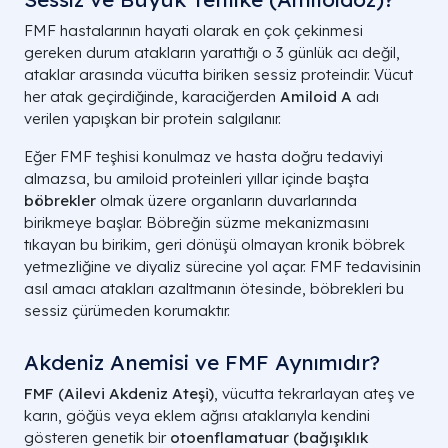
FMF hastalarının hayati olarak en çok çekinmesi
gereken durum atakların yarattığı o 3 günlük acı değil,
ataklar arasında vücutta biriken sessiz proteindir. Vücut
her atak geçirdiğinde, karaciğerden
Amiloid A
adı
verilen yapışkan bir protein salgılanır.
Eğer FMF teşhisi konulmaz ve hasta doğru tedaviyi
almazsa, bu amiloid proteinleri yıllar içinde başta
böbrekler
olmak üzere organların duvarlarında
birikmeye başlar. Böbreğin süzme mekanizmasını
tıkayan bu birikim, geri dönüşü olmayan kronik böbrek
yetmezliğine ve diyaliz sürecine yol açar. FMF tedavisinin
asıl amacı atakları azaltmanın ötesinde, böbrekleri bu
sessiz çürümeden korumaktır.
Akdeniz Anemisi ve FMF Aynımıdır?
FMF (Ailevi Akdeniz Ateşi)
, vücutta tekrarlayan ateş ve
karın, göğüs veya eklem ağrısı ataklarıyla kendini
gösteren genetik bir
otoenflamatuar (bağışıklık