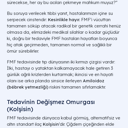
sürecekse, her ay bu acıları çekmeye mahkum muyuz?"
Bu soruya verilecek tıbbi yanıt, hastalarımızın içine su
serpecek cinstendir:
Kesinlikle hayır.
FMF’i vücuttan
tamamen söküp atacak radikal bir genetik cerrahi henüz
olmasa da, elimizdeki medikal silahlar o kadar güçlüdür
ki, doğru bir tedaviyle FMF hastaları hayatları boyunca
hiç atak geçirmeden, tamamen normal ve sağlıklı bir
ömür sürebilirler.
FMF tedavisinde tıp dünyasının iki kırmızı çizgisi vardır:
İlki, hastayı o yataktan kalkamayacak hale getiren 3
günlük ağrılı krizlerden kurtarmak; ikincisi ve en hayati
olanı ise arka planda sinsice ilerleyen
Amiloidoz
(böbrek yetmezliği)
riskini tamamen sıfırlamaktır.
Tedavinin Değişmez Omurgası
(Kolşisin)
FMF tedavisinde dünyaca kabul görmüş, alternatifsiz ve
altın standart ilaç
Kolşisin
’dir. Çiğdem çiçeğinden elde