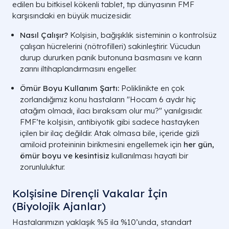
edilen bu bitkisel kökenli tablet, tıp dünyasının FMF
karşısındaki en büyük mucizesidir.
Nasıl Çalışır?
Kolşisin, bağışıklık sisteminin o kontrolsüz
çalışan hücrelerini (nötrofilleri) sakinleştirir. Vücudun
durup dururken panik butonuna basmasını ve karın
zarını iltihaplandırmasını engeller.
Ömür Boyu Kullanım Şartı:
Poliklinikte en çok
zorlandığımız konu hastaların
"Hocam 6 aydır hiç
atağım olmadı, ilacı bıraksam olur mu?"
yanılgısıdır.
FMF’te kolşisin, antibiyotik gibi sadece hastayken
içilen bir ilaç değildir. Atak olmasa bile, içeride gizli
amiloid proteininin birikmesini engellemek için
her gün,
ömür boyu ve kesintisiz
kullanılması hayati bir
zorunluluktur.
Kolşisine Dirençli Vakalar İçin
(Biyolojik Ajanlar)
Hastalarımızın yaklaşık %5 ila %10’unda, standart