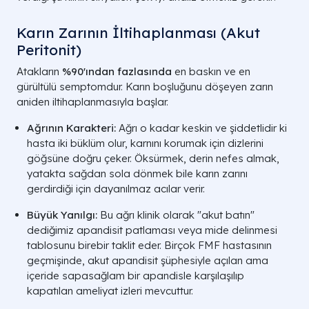
Karın Zarının İltihaplanması (Akut
Peritonit)
Atakların
%90'ından fazlasında
en baskın ve en
gürültülü semptomdur. Karın boşluğunu döşeyen zarın
aniden iltihaplanmasıyla başlar.
Ağrının Karakteri:
Ağrı o kadar keskin ve şiddetlidir ki
hasta iki büklüm olur, karnını korumak için dizlerini
göğsüne doğru çeker. Öksürmek, derin nefes almak,
yatakta sağdan sola dönmek bile karın zarını
gerdirdiği için dayanılmaz acılar verir.
Büyük Yanılgı:
Bu ağrı klinik olarak "akut batın"
dediğimiz apandisit patlaması veya mide delinmesi
tablosunu birebir taklit eder. Birçok FMF hastasının
geçmişinde, akut apandisit şüphesiyle açılan ama
içeride sapasağlam bir apandisle karşılaşılıp
kapatılan ameliyat izleri mevcuttur.