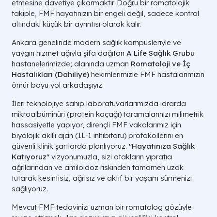
etmesine davetiye çıkarmaktır. Doğru bir romatolojik
takiple, FMF hayatınızın bir engeli değil, sadece kontrol
altındaki küçük bir ayrıntısı olarak kalır.
Ankara genelinde modern sağlık kampüsleriyle ve
yaygın hizmet ağıyla şifa dağıtan
A Life Sağlık Grubu
hastanelerimizde; alanında uzman
Romatoloji ve İç
Hastalıkları (Dahiliye)
hekimlerimizle FMF hastalarımızın
ömür boyu yol arkadaşıyız.
İleri teknolojiye sahip laboratuvarlarımızda idrarda
mikroalbüminüri (protein kaçağı) taramalarınızı milimetrik
hassasiyetle yapıyor, dirençli FMF vakalarımız için
biyolojik akıllı ajan (IL-1 inhibitörü) protokollerini en
güvenli klinik şartlarda planlıyoruz.
"Hayatınıza Sağlık
Katıyoruz"
vizyonumuzla, sizi atakların yıpratıcı
ağrılarından ve amiloidoz riskinden tamamen uzak
tutarak kesintisiz, ağrısız ve aktif bir yaşam sürmenizi
sağlıyoruz.
Mevcut FMF tedavinizi uzman bir romatolog gözüyle