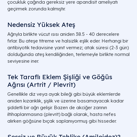
çocukluk çağında gereksiz yere apandisit ameliyatı
geçirmek zorunda kalmıştır.
Nedensiz Yüksek Ateş
Ağrıyla birlikte vücut ısısı aniden 38.5 - 40 derecelere
fırlar. Bu ateşe titreme ve halsizlik eşlik eder. Herhangi bir
antibiyotik tedavisine yanıt vermez; atak süresi (2-3 gün)
dolduğunda ateş kendiliğinden, terlemeyle birlikte normal
seviyesine iner.
Tek Taraflı Eklem Şişliği ve Göğüs
Ağrısı (Artrit / Plevrit)
Genellikle diz veya ayak bileği gibi büyük eklemlerde
aniden kızarıklık, şişlik ve üzerine basamayacak kadar
şiddetli bir ağrı gelişir. Bazen de akciğer zarının
iltihaplanmasına (plevrit) bağlı olarak, hasta nefes
alırken göğsüne bıçak saplanıyormuş gibi hisseder.
Sessiz ve Büyük Tehlike (Amiloidoz)?