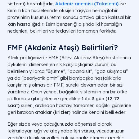
sistemi) hastalığıdır
.
Akdeniz anemisi (Talasemi)
ise
kırmızı kan hücrelerinde oksijen taşıyan hemoglobin
proteininin kusurlu üretimi sonucu ortaya çıkan kalıtsal bir
kan hastalığıdır
. İsim benzerliği dışında iki hastalığın
nedenleri, belirtileri ve tedavileri tamamen farklıdır.
FMF (Akdeniz Ateşi) Belirtileri?
Klinik pratiğimizde FMF (Ailevi Akdeniz Ateşi) hastalarının
öykülerini dinlerken en sık karşılaştığımız durum, bu
belirtilerin yıllarca "üşütme", "apandisit", "gaz sıkışması"
ya da "psoriyatik artrit" gibi bambaşka hastalıklarla
karıştırılmış olmasıdır. FMF, sürekli devam eden bir sızı
yaratmaz. Onun yerine, bağışıklık sisteminin ani bir öfke
patlaması gibi gelen ve genellikle
1 ila 3 gün (12-72
saat)
süren, ardından hastayı tamamen sağlıklı günlerine
geri bırakan
ataklar (krizler)
halinde kendini belli eder.
Eğer sizde veya çocuğunuzda dönemsel olarak
tekrarlayan ağrı ve ateş nöbetleri varsa, vücudunuzun
verdiği şu klinik sinyalleri çok iyi analiz etmeniz gerekir: