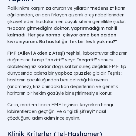
Poliklinikte karşımıza oturan ve yıllardır
"nedensiz"
karın
ağrılarından, aniden fırlayan gizemli ateş nöbetlerinden
şikayet eden hastaların en büyük sitemi genellikle şudur:
"Hocam gitmediğim doktor, yaptırmadığım tahlil
kalmadı. Her şey normal çıkıyor ama ben acıdan
kıvranıyorum. Bu hastalığın tek bir testi yok mu?"
FMF (Ailevi Akdeniz Ateşi) teşhisi,
laboratuvar cihazının
düğmesine basıp
"pozitif"
veya
"negatif"
sonucu
alabileceğiniz kadar doğrusal bir süreç değildir. FMF, tıp
dünyasında adeta bir
yapboz (puzzle)
gibidir. Teşhis;
hastanın çocukluğundan beri getirdiği hikayenin
(anamnez), kriz anındaki kan değerlerinin ve genetik
haritanın bir hekim gözüyle birleştirilmesiyle konur.
Gelin, modern tıbbın FMF teşhisini koyarken hangi
labirentlerden geçtiğini ve o
"gizli şifreyi"
nasıl
çözdüğünü adım adım inceleyelim.
Klinik Kriterler (Tel-Hashomer)