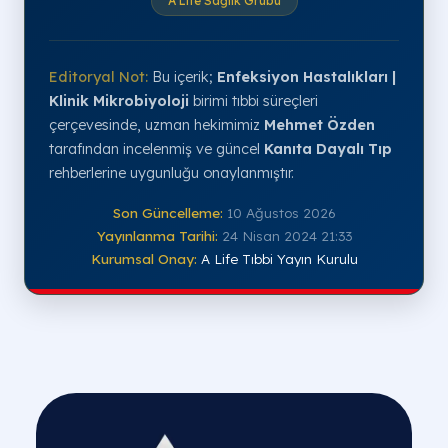
A Life Sağlık Grubu
Editoryal Not:
Bu içerik;
Enfeksiyon Hastalıkları |
Klinik Mikrobiyoloji
birimi tıbbi süreçleri
çerçevesinde, uzman hekimimiz
Mehmet Özden
tarafından incelenmiş ve güncel
Kanıta Dayalı Tıp
rehberlerine uygunluğu onaylanmıştır.
Son Güncelleme:
10 Ağustos 2026
Yayınlanma Tarihi:
24 Nisan 2024 21:33
Kurumsal Onay:
A Life Tıbbi Yayın Kurulu