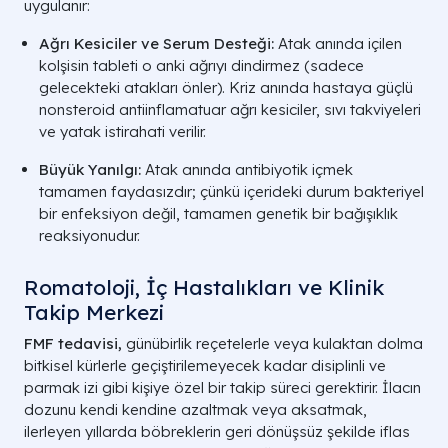
uygulanır:
Ağrı Kesiciler ve Serum Desteği:
Atak anında içilen
kolşisin tableti o anki ağrıyı dindirmez (sadece
gelecekteki atakları önler). Kriz anında hastaya güçlü
nonsteroid antiinflamatuar ağrı kesiciler, sıvı takviyeleri
ve yatak istirahati verilir.
Büyük Yanılgı:
Atak anında antibiyotik içmek
tamamen faydasızdır; çünkü içerideki durum bakteriyel
bir enfeksiyon değil, tamamen genetik bir bağışıklık
reaksiyonudur.
Romatoloji, İç Hastalıkları ve Klinik
Takip Merkezi
FMF tedavisi,
günübirlik reçetelerle veya kulaktan dolma
bitkisel kürlerle geçiştirilemeyecek kadar disiplinli ve
parmak izi gibi kişiye özel bir takip süreci gerektirir. İlacın
dozunu kendi kendine azaltmak veya aksatmak,
ilerleyen yıllarda böbreklerin geri dönüşsüz şekilde iflas