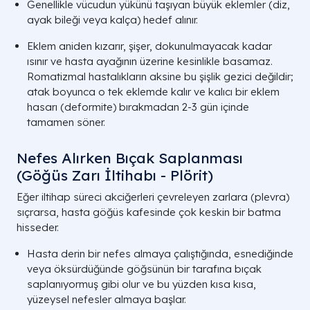
Genellikle vücudun yükünü taşıyan büyük eklemler (diz,
ayak bileği veya kalça) hedef alınır.
Eklem aniden kızarır, şişer, dokunulmayacak kadar
ısınır ve hasta ayağının üzerine kesinlikle basamaz.
Romatizmal hastalıkların aksine bu şişlik gezici değildir;
atak boyunca o tek eklemde kalır ve kalıcı bir eklem
hasarı (deformite) bırakmadan 2-3 gün içinde
tamamen söner.
Nefes Alırken Bıçak Saplanması
(Göğüs Zarı İltihabı - Plörit)
Eğer iltihap süreci akciğerleri çevreleyen zarlara (plevra)
sıçrarsa, hasta göğüs kafesinde çok keskin bir batma
hisseder.
Hasta derin bir nefes almaya çalıştığında, esnediğinde
veya öksürdüğünde göğsünün bir tarafına bıçak
saplanıyormuş gibi olur ve bu yüzden kısa kısa,
yüzeysel nefesler almaya başlar.