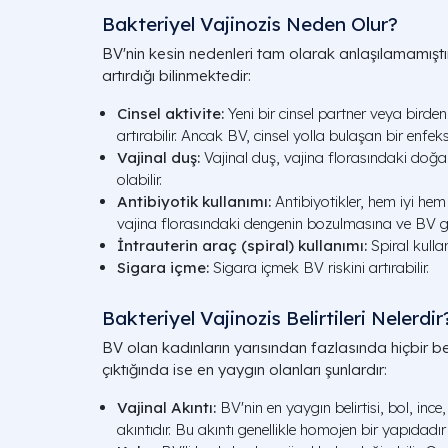
Bakteriyel Vajinozis Neden Olur?
BV'nin kesin nedenleri tam olarak anlaşılamamıştır
artırdığı bilinmektedir:
Cinsel aktivite:
Yeni bir cinsel partner veya birden
artırabilir. Ancak BV, cinsel yolla bulaşan bir enfeks
Vajinal duş:
Vajinal duş, vajina florasındaki doğ
olabilir.
Antibiyotik kullanımı:
Antibiyotikler, hem iyi hem
vajina florasındaki dengenin bozulmasına ve BV gel
İntrauterin araç (spiral) kullanımı:
Spiral kullan
Sigara içme:
Sigara içmek BV riskini artırabilir.
Bakteriyel Vajinozis Belirtileri Nelerdir
BV olan kadınların yarısından fazlasında hiçbir bel
çıktığında ise en yaygın olanları şunlardır:
Vajinal Akıntı:
BV'nin en yaygın belirtisi, bol, ince,
akıntıdır. Bu akıntı genellikle homojen bir yapıdadır