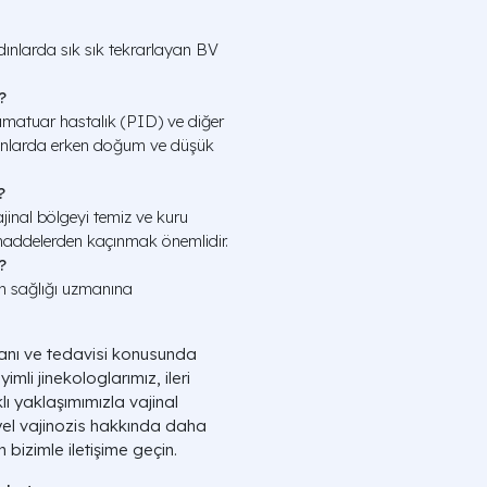
adınlarda sık sık tekrarlayan BV
?
lamatuar hastalık (PID) ve diğer
dınlarda erken doğum ve düşük
?
vajinal bölgeyi temiz ve kuru
maddelerden kaçınmak önemlidir.
?
ın sağlığı uzmanına
tanı ve tedavisi konusunda
mli jinekologlarımız, ileri
ı yaklaşımımızla vajinal
yel vajinozis hakkında daha
 bizimle iletişime geçin.