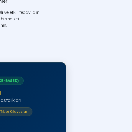
ler!
 ve etkili tedavi alın.
hizmetleri.
nın.
CE-BASED)
ı
stalıkları
Tıbbi Kılavuzlar