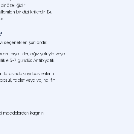
ir özelliğidir.
llanılan bir dizi kriterdir. Bu
r.
?
vi seçenekleri şunlardır:
 antibiyotikler, ağız yoluyla veya
llikle 5-7 gündür. Antibiyotik
 florasındaki iyi bakterilerin
apsül, tablet veya vajinal fitil
ci maddelerden kaçının.