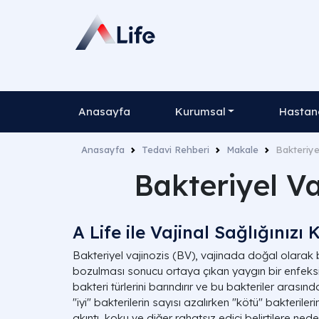
Anasayfa
Kurumsal
Hastane
Anasayfa
Tedavi Rehberi
Makale
Bakteriyel
Bakteriyel Vaj
A Life ile Vajinal Sağlığınızı
Bakteriyel vajinozis (BV), vajinada doğal olarak
bozulması sonucu ortaya çıkan yaygın bir enfeksi
bakteri türlerini barındırır ve bu bakteriler arasın
"iyi" bakterilerin sayısı azalırken "kötü" bakterileri
akıntı, koku ve diğer rahatsız edici belirtilere neden