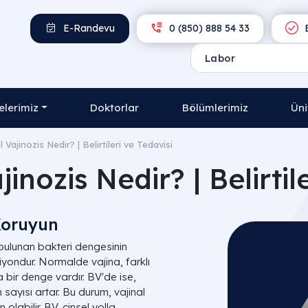
E-Randevu
0 (850) 888 54 33
E
lerimiz
Doktorlar
Bölümlerimiz
Üni
 Vajinozis Nedir? | Belirtileri ve Tedavisi
inozis Nedir? | Belirtil
 Koruyun
 bulunan bakteri dengesinin
yondur. Normalde vajina, farklı
da bir denge vardır. BV'de ise,
n sayısı artar. Bu durum, vajinal
 olabilir. BV, cinsel yolla