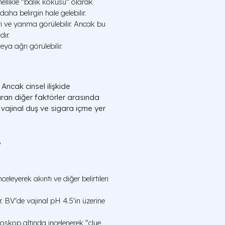
nellikle "balık kokusu" olarak
aha belirgin hale gelebilir.
ı ve yanma görülebilir. Ancak bu
dır.
a ağrı görülebilir.
Ancak cinsel ilişkide
ıran diğer faktörler arasında
, vajinal duş ve sigara içme yer
?
eleyerek akıntı ve diğer belirtileri
r. BV'de vajinal pH 4.5'in üzerine
roskop altında incelenerek "clue