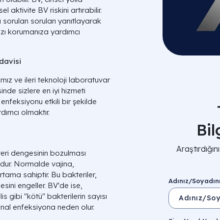
aktivite BV riskini artırabilir.
 sorulan soruları yanıtlayarak
nızı korumanıza yardımcı
davisi
mız ve ileri teknoloji laboratuvar
inde sizlere en iyi hizmeti
enfeksiyonu etkili bir şekilde
dımcı olmaktır.
Bi
Araştırdığı
kteri dengesinin bozulması
ndur. Normalde vajina,
ortama sahiptir. Bu bakteriler,
Adınız/Soyadın
esini engeller. BV'de ise,
is gibi "kötü" bakterilerin sayısı
inal enfeksiyona neden olur.