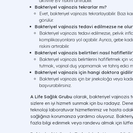
aktivite BV riskini artırabilir.
Bakteriyel vajinozis tekrarlar mı?
Evet, bakteriyel vajinozis tekrarlayabilir. Bazı k
görülür.
Bakteriyel vajinozis tedavi edilmezse ne olur
Bakteriyel vajinozis tedavi edilmezse, pelvik inf
komplikasyonlara yol açabilir. Ayrıca, gebe ka
riskini artırabilir.
Bakteriyel vajinozis belirtileri nasıl hafifletilir
Bakteriyel vajinozis belirtilerini hafifletmek için 
tutmak, vajinal duş yapmamak ve tahriş edici 
Bakteriyel vajinozis için hangi doktora gidilir
Bakteriyel vajinozis için bir jinekoloğa veya kad
başvurabilirsiniz.
A Life Sağlık Grubu
olarak, bakteriyel vajinozis 
sizlere en iyi hizmeti sunmak için bu radayız. Deneyi
teknoloji laboratuvar hizmetlerimiz ve hasta odakl
sağlığınızı korumanıza yardımcı oluyoruz. Bakteri
fazla bilgi edinmek veya randevu almak için lütfen