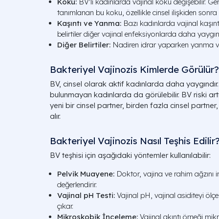
Koku:
BV'li kadınlarda vajinal koku değişebilir. Ge
tanımlanan bu koku, özellikle cinsel ilişkiden sonra d
Kaşıntı ve Yanma:
Bazı kadınlarda vajinal kaşınt
belirtiler diğer vajinal enfeksiyonlarda daha yaygın
Diğer Belirtiler:
Nadiren idrar yaparken yanma vey
Bakteriyel Vajinozis Kimlerde Görülür?
BV, cinsel olarak aktif kadınlarda daha yaygındır. 
bulunmayan kadınlarda da görülebilir. BV riski art
yeni bir cinsel partner, birden fazla cinsel partner
alır.
Bakteriyel Vajinozis Nasıl Teşhis Edilir
BV teşhisi için aşağıdaki yöntemler kullanılabilir:
Pelvik Muayene:
Doktor, vajina ve rahim ağzını inc
değerlendirir.
Vajinal pH Testi:
Vajinal pH, vajinal asiditeyi ölçe
çıkar.
Mikroskobik İnceleme:
Vajinal akıntı örneği mik