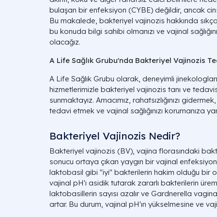
bulaşan bir enfeksiyon (CYBE) değildir, ancak cinsel 
Bu makalede, bakteriyel vajinozis hakkında sıkça
bu konuda bilgi sahibi olmanızı ve vajinal sağlığı
olacağız.
A Life Sağlık Grubu'nda Bakteriyel Vajinozis Te
A Life Sağlık Grubu olarak, deneyimli jinekologları
hizmetlerimizle bakteriyel vajinozis tanı ve tedavis
sunmaktayız. Amacımız, rahatsızlığınızı gidermek, 
tedavi etmek ve vajinal sağlığınızı korumanıza yar
Bakteriyel Vajinozis Nedir?
Bakteriyel vajinozis (BV), vajina florasındaki ba
sonucu ortaya çıkan yaygın bir vajinal enfeksiyo
laktobasil gibi "iyi" bakterilerin hakim olduğu bir 
vajinal pH'ı asidik tutarak zararlı bakterilerin ürem
laktobasillerin sayısı azalır ve Gardnerella vaginal
artar. Bu durum, vajinal pH'ın yükselmesine ve vaj