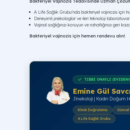
Bakteriyel Vajinozis Tedavisinde Uzman Çözüm
A Life Sağlık Grubu'nda bakteriyel vajinozis için hızlı
Deneyimli jinekologlar ve ileri teknoloji laboratuvar 
Vajinal sağlığınızı koruyun ve rahatlığınızı geri kaza
Bakteriyel vajinozis için hemen randevu alın!
TIBBİ ONAYLI (EVIDEN
Emine Gül Savc
Jinekoloji | Kadın Doğum Ha
Klinik Doğrulama
Güncel 
A Life Sağlık Grubu