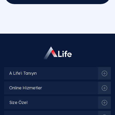
Op. Dr. Khayala Aliyeva
Detaylı Bilgi
Op. Dr. Oskar Öğüten
Detaylı Bilgi
Op. Dr. Lala Isgandarova
A Life'ı Tanıyın
Detaylı Bilgi
Online Hizmetler
Op. Dr. Osman Denizhan Özgün
Detaylı Bilgi
Size Özel