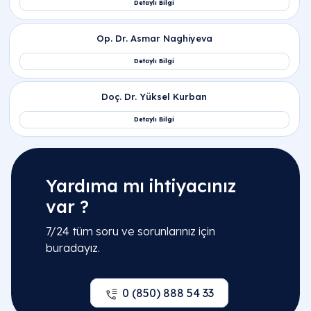
İlgili Bölümler
Jinekoloji | Kadın Doğum Hastalıkları
Yardıma mı ihtiyacınız
var ?
İlgili Hekimler
7/24 tüm soru ve sorunlarınız için
buradayız.
Op. Dr. Emine Gül Savcı
Detaylı Bilgi
0 (850) 888 54 33