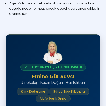
Ağır Kaldırmak:
Tek seferlik bir zorlanma genellikle
düşüğe neden olmaz, ancak gebelik süresince dikkatli
olunmalıdır.
TIBBİ ONAYLI (EVIDENCE-BASED)
Emine Gül Savcı
Jinekoloji | Kadın Doğum Hastalıkları
Klinik Doğrulama
Güncel Tıbbi Kılavuzlar
A Life Sağlık Grubu