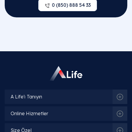
0 (850) 888 54 33
Jinekoloji | Kadın Doğum Hastalıkları
İlgili Hekimler
Op. Dr. Emine Gül Savcı
Detaylı Bilgi
Op. Dr. Khayala Aliyeva
A Life'ı Tanıyın
Detaylı Bilgi
Online Hizmetler
Op. Dr. Oskar Öğüten
Size Özel