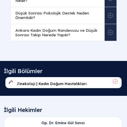
Sıkça Sorulan Sorular
Hamilelikte Düşük Neden Olur ve En Yaygın
Sebepleri Nelerdir?
Hamilelikte düşük neden olur
sorusunun en yaygı
cevabı, bebekteki kromozomal anomalilerdir. Vücut
sağlıklı gelişemeyecek bir gebeliği doğal yollarla
sonlandırabilir. Ankara’daki
A Life Sağlık Grubu
hastanelerimizde (Etimesgut, Altındağ, Pursaklar)
uzman kadın doğum hekimlerimizle bu zorlu sürec