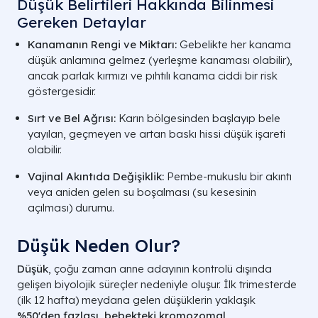
Düşük Belirtileri Hakkında Bilinmesi
Gereken Detaylar
Kanamanın Rengi ve Miktarı:
Gebelikte her kanama
düşük anlamına gelmez (yerleşme kanaması olabilir),
ancak parlak kırmızı ve pıhtılı kanama ciddi bir risk
göstergesidir.
Sırt ve Bel Ağrısı:
Karın bölgesinden başlayıp bele
yayılan, geçmeyen ve artan baskı hissi düşük işareti
olabilir.
Vajinal Akıntıda Değişiklik:
Pembe-mukuslu bir akıntı
veya aniden gelen su boşalması (su kesesinin
açılması) durumu.
Düşük Neden Olur​?
Düşük
, çoğu zaman anne adayının kontrolü dışında
gelişen biyolojik süreçler nedeniyle oluşur. İlk trimesterde
(ilk 12 hafta) meydana gelen düşüklerin yaklaşık
%50'den fazlası, bebekteki kromozomal