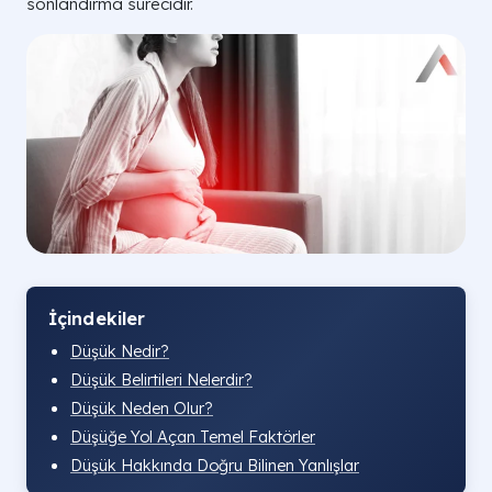
sonlandırma sürecidir.
İçindekiler
Düşük Nedir?
Düşük Belirtileri Nelerdir?
Düşük Neden Olur​?
Düşüğe Yol Açan Temel Faktörler
Düşük Hakkında Doğru Bilinen Yanlışlar