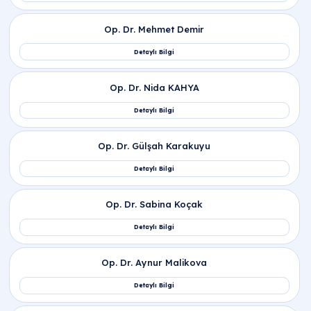
Düşük Sonrası Hamilelik Ne Zaman
Planlanmalıdır ve Süreç Nasıl İşler?
Gebelik Kayıplarında Genetik Faktörlerin Rolü
Nedir?
Düşük Sonrası Psikolojik Destek Neden
Önemlidir?
Ankara Kadın Doğum Randevusu ve Düşük
Sonrası Takip Nerede Yapılır?