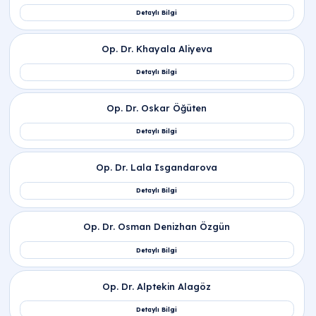
profesyonelce yönetiyor, altta yatan nedenleri ileri
teknolojik laboratuvarlarımızda titizlikle araştırara
sağlığınızı en yakın noktada güvenceye alıyoruz.
Hangi Faktörler Düşük Riskini Artırır ve Kimler
Risk Altındadır?
Gebelikte Düşük Belirtileri Nelerdir ve Ne
Zaman Doktora Gidilmelidir?
Tekrarlayan Düşük Nedenleri Nelerdir ve
Hangi Testler Yapılmalıdır?
Stres ve Ağır Kaldırmak Düşüğe Neden Olur
Mu?
Düşüğü Önlemek Mümkün Mü ve Tedavi
Yöntemleri Nelerdir?