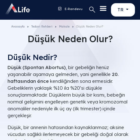
E-Randevu
TR
Anasayfa
Tedavi Rehberi
Makale
Düşük Neden Olur?
Düşük Neden Olur?
Düşük Nedir?
Düşük (Spontan Abortus)
, bir gebeliğin henüz
yaşanabilir aşamaya gelmeden, yani genellikle
20.
haftasından önce
kendiliğinden sona ermesidir.
Gebeliklerin yaklaşık %10 ila %20'si düşükle
sonuçlanmaktadır. Düşüklerin büyük bir kısmı, bebeğin
normal gelişimini engelleyen genetik veya kromozomal
anomaliler nedeniyle ilk üç ay (ilk trimester) içinde
gerçekleşir.
Düşük, bir annenin hatasından kaynaklanmaz; aksine
vücudun sağlıklı ilerlemeyecek bir gebeliği doğal olarak