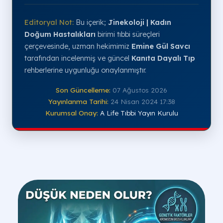
Editoryal Not:
Bu içerik;
Jinekoloji | Kadın
Doğum Hastalıkları
birimi tıbbi süreçleri
çerçevesinde, uzman hekimimiz
Emine Gül Savcı
tarafından incelenmiş ve güncel
Kanıta Dayalı Tıp
rehberlerine uygunluğu onaylanmıştır.
Son Güncelleme:
07 Ağustos 2026
Yayınlanma Tarihi:
24 Nisan 2024 17:38
Kurumsal Onay:
A Life Tıbbi Yayın Kurulu