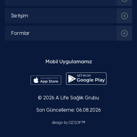
Detaylı Bilgi
İletişim
Op. Dr. Lala Isgandarova
Formlar
Detaylı Bilgi
Op. Dr. Osman Denizhan Özgün
Mobil Uygulamamız
Detaylı Bilgi
Op. Dr. Alptekin Alagöz
© 2026
A Life Sağlık Grubu
Detaylı Bilgi
Son Güncelleme: 06.08.2026
Op. Dr. Mehmet Demir
design by
OZSOFT®
Detaylı Bilgi