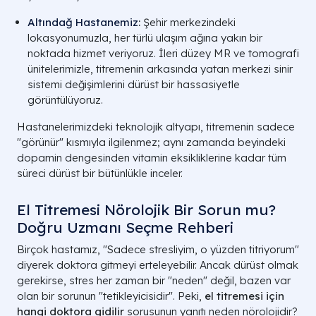
Altındağ Hastanemiz
:
Şehir merkezindeki
lokasyonumuzla, her türlü ulaşım ağına yakın bir
noktada hizmet veriyoruz. İleri düzey MR ve tomografi
ünitelerimizle, titremenin arkasında yatan merkezi sinir
sistemi değişimlerini dürüst bir hassasiyetle
görüntülüyoruz.
Hastanelerimizdeki teknolojik altyapı, titremenin sadece
"görünür" kısmıyla ilgilenmez; aynı zamanda beyindeki
dopamin dengesinden vitamin eksikliklerine kadar tüm
süreci dürüst bir bütünlükle inceler.
El Titremesi Nörolojik Bir Sorun mu?
Doğru Uzmanı Seçme Rehberi
Birçok hastamız, "Sadece stresliyim, o yüzden titriyorum"
diyerek doktora gitmeyi erteleyebilir. Ancak dürüst olmak
gerekirse, stres her zaman bir "neden" değil, bazen var
olan bir sorunun "tetikleyicisidir". Peki,
el titremesi için
hangi doktora gidilir
sorusunun yanıtı neden nörolojidir?