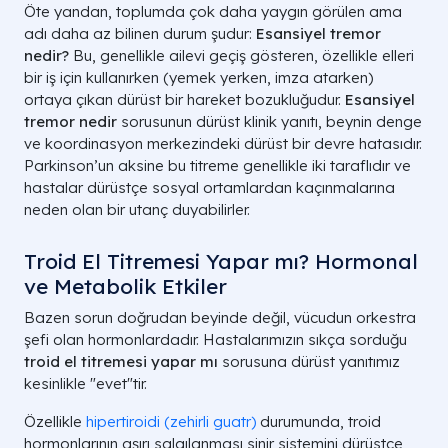
Öte yandan, toplumda çok daha yaygın görülen ama
adı daha az bilinen durum şudur:
Esansiyel tremor
nedir?
Bu, genellikle ailevi geçiş gösteren, özellikle elleri
bir iş için kullanırken (yemek yerken, imza atarken)
ortaya çıkan dürüst bir hareket bozukluğudur.
Esansiyel
tremor nedir
sorusunun dürüst klinik yanıtı, beynin denge
ve koordinasyon merkezindeki dürüst bir devre hatasıdır.
Parkinson’un aksine bu titreme genellikle iki taraflıdır ve
hastalar dürüstçe sosyal ortamlardan kaçınmalarına
neden olan bir utanç duyabilirler.
Troid El Titremesi Yapar mı? Hormonal
ve Metabolik Etkiler
Bazen sorun doğrudan beyinde değil, vücudun orkestra
şefi olan hormonlardadır. Hastalarımızın sıkça sorduğu
troid el titremesi yapar mı
sorusuna dürüst yanıtımız
kesinlikle "evet"tir.
Özellikle
hipertiroidi (zehirli guatr)
durumunda, troid
hormonlarının aşırı salgılanması sinir sistemini dürüstçe