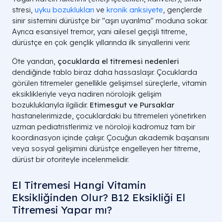
stresi,
uyku bozuklukları
ve
kronik anksiyete
, gençlerde
sinir sistemini dürüstçe bir "aşırı uyarılma" moduna sokar.
Ayrıca esansiyel tremor, yani ailesel geçişli titreme,
dürüstçe en çok gençlik yıllarında ilk sinyallerini verir.
Öte yandan,
çocuklarda el titremesi nedenleri
dendiğinde tablo biraz daha hassaslaşır. Çocuklarda
görülen titremeler genellikle gelişimsel süreçlerle, vitamin
eksiklikleriyle veya nadiren nörolojik gelişim
bozukluklarıyla ilgilidir.
Etimesgut ve Pursaklar
hastanelerimizde, çocuklardaki bu titremeleri yönetirken
uzman pediatristlerimiz ve nöroloji kadromuz tam bir
koordinasyon içinde çalışır. Çocuğun akademik başarısını
veya sosyal gelişimini dürüstçe engelleyen her titreme,
dürüst bir otoriteyle incelenmelidir.
El Titremesi Hangi Vitamin
Eksikliğinden Olur? B12 Eksikliği El
Titremesi Yapar mı?