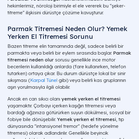
hekimlerimiz, nöroloji birimiyle el ele vererek bu "şeker-
titreme" ilişkisini dürüstçe çözüme kavuşturur.
Parmak Titremesi Neden Olur? Yemek
Yerken El Titremesi Sorunu
Bazen titreme elin tamamında değil, sadece belirli bir
parmakta veya belirli bir eylem sırasında başlar.
Parmak
titremesi neden olur
sorusu genellikle ince motor
becerilerin kullanıldığı anlarda (fare kullanırken, telefon
tutarken) ortaya çıkar. Bu durum dürüstçe lokal bir sinir
sıkışması (
Karpal Tünel
gibi) veya belirli kas gruplarının
aşırı yorulmasıyla ilgili olabilir.
Ancak en can sıkıcı olanı
yemek yerken el titremesi
yaşamaktır. Çorbayı içerken kaşığın titremesi veya
bardağı ağzınıza götürürken suyun dökülmesi, sosyal bir
fobiye bile dönüşebilir.
Yemek yerken el titremesi
, tıp
dünyasında "intansiyonel tremor" (hedefe yönelme
titremesi) olarak adlandırılır. Genellikle beyincik