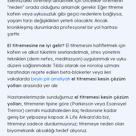
Ellerinizdeki titremeyi dindirmek için öncelikle titremenin
"neden" orada olduğunu anlamak gerekir. Eğer titreme
kafein veya uykusuzluk gibi geçici nedenlere bağlıysa,
yaşam tarzı değişiklikleri yeterli olacaktır. Ancak
kronikleşmiş durumlarda profesyonel bir yol haritası
şarttır.
El titremesine ne iyi gelir?
El titremesini hafifletmek için
kafein ve alkol tüketimi sınırlandırılmalı, stres yönetimi
teknikleri (derin nefes, meditasyon) uygulanmalı ve uyku
düzeni sağlanmalıdır. Tıbbi olarak ise nöroloji uzmanı
tarafından reçete edilen beta-blokerler veya ileri
vakalarda
beyin pili ameliyatı
el titremesi kesin çözüm
yolları
arasında yer alır.
Hastanelerimizde sunduğumuz
el titremesi kesin çözüm
yolları
, titremenin tipine göre (Parkinson veya Esansiyel
Tremor) cerrahi müdahaleden ilaç tedavisine kadar
geniş bir yelpazeyi kapsar. A Life Ankara'da biz,
titremeyi sadece durdurmuyoruz; titremeye neden olan
biyomekanik aksaklığı hedef alıyoruz.