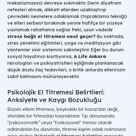
mekanizmasını) devreye sokmaktır. Derin diyafram
nefesleri almak, dikkati ellerden uzaklaştırıp
çevredeki nesnelere odaklamak (topraklama tekniği)
ve elleri serbest bırakmak yerine hafifçe bir yüzeye
yaslamak rahatlama sağlar. Peki, uzun vadede
strese bağlı el titremesi nasıl geçer?
Bu noktada,
stres yönetimi eğitimleri, yoga ve meditasyon gibi
yöntemler sinir sistemini sakinleştirir. Eğer bu durum
sosyal hayatınızı kısıtlıyorsa,
A Life Ankara
nörologları ve psikiyatristleri eşliğinde planlanacak
düşük dozlu ilaç tedavileri, o kritik anlarda ellerinizin
sabit kalmasını mühürleyecektir.
Psikolojik El Titremesi Belirtileri:
Anksiyete ve Kaygı Bozukluğu
Bazen ellerin titremesi, beyindeki bir hasardan değil,
zihindeki bir fırtınadan kaynaklanır. Tıp dünyasında
"psikosomatik" veya "fonksiyonel" tremor olarak
adlandırılan bu durumda, titreme kişinin odak noktasına
göre değişir.
Psikolojik el titremesi belirtileri
arasında