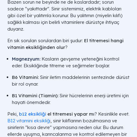
Bazen sorun ne beyinde ne de kaslardadır; sorun
sadece "yakıttadır". Sinir sistemimiz, elektrik kabloları
gibi özel bir yalıtımla korunur. Bu yalıtımın (miyelin kılıfı)
sağlıklı kalması için belirli vitaminlere dürüstçe ihtiyaç
duyarız.
En sık sorulan sorulardan biri şudur:
El titremesi hangi
vitamin eksikliğinden olur
?
Magnezyum
:
Kasların gevşeme yeteneğini kontrol
eder. Eksikliğinde titreme ve seğirmeler başlar.
B6 Vitamini:
Sinir iletim maddelerinin sentezinde dürüst
bir rol oynar.
B1 Vitamini (Tiamin):
Sinir hücrelerinin enerji üretimi için
hayati önemdedir.
Peki,
b12 eksikliği
el titremesi yapar mı
? Kesinlikle evet.
B12 vitamini eksikliği
, sinir kılıflarının bozulmasına ve
sinirlerin "kısa devre" yapmasına neden olur. Bu durum
ellerde uyuşma, karıncalanma ve kontrol edilemeyen bir