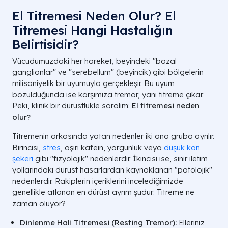
El Titremesi Neden Olur? El
Titremesi Hangi Hastalığın
Belirtisidir?
Vücudumuzdaki her hareket, beyindeki "bazal
ganglionlar" ve "serebellum" (beyincik) gibi bölgelerin
milisaniyelik bir uyumuyla gerçekleşir. Bu uyum
bozulduğunda ise karşımıza tremor, yani titreme çıkar.
Peki, klinik bir dürüstlükle soralım:
El titremesi neden
olur?
Titremenin arkasında yatan nedenler iki ana gruba ayrılır.
Birincisi,
stres
, aşırı kafein, yorgunluk veya
düşük kan
şekeri
gibi "fizyolojik" nedenlerdir. İkincisi ise, sinir iletim
yollarındaki dürüst hasarlardan kaynaklanan "patolojik"
nedenlerdir. Rakiplerin içeriklerini incelediğimizde
genellikle atlanan en dürüst ayrım şudur: Titreme ne
zaman oluyor?
Dinlenme Hali Titremesi (Resting Tremor):
Elleriniz