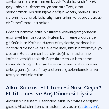
çaylar, sinir sisteminizin en büyük "kışkırtıcılarıdır". Peki,
çay kahve el titremesi yapar mı?
Evet, ama
mekanizması kişiden kişiye değişir. Kafein, merkezi sinir
sistemini uyararak kalp atış hızını artırır ve vücudu yapay
bir "stres" moduna sokar.
Eğer halihazırda hafif bir titreme yatkınlığınız (örneğin
esansiyel tremor) varsa, kafein bu titremeyi dürüstçe
görünür kılar. Kafeine duyarlı bünyelerde, sadece bir
bardak filtre kahve bile ellerde ince, hızlı bir titremeye yol
açabilir. Bu durum bir hastalık değil, sinir sisteminizin
kafeine verdiği tepkidir. Eğer titremenizin beslenme
kaynaklı olduğundan şüpheleniyorsanız, kafein alımını
birkaç günlüğüne sıfırlayıp ellerinizi gözlemlemek en iyi
test yöntemi olacaktır.
Alkol Sonrası El Titremesi Nasıl Geçer?
El Titremesi ve Baş Dönmesi İlişkisi
Alkolün sinir sistemi üzerindeki etkisi bir "vites değişimi"
gibidir. Alkol alınırken sinir sistemi yavaşlar (
sedasyon
);