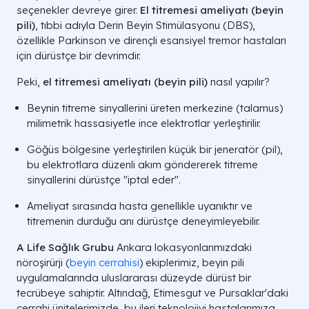
seçenekler devreye girer.
El titremesi ameliyatı (beyin
pili)
, tıbbi adıyla Derin Beyin Stimülasyonu (DBS),
özellikle Parkinson ve dirençli esansiyel tremor hastaları
için dürüstçe bir devrimdir.
Peki,
el titremesi ameliyatı (beyin pili)
nasıl yapılır?
Beynin titreme sinyallerini üreten merkezine (talamus)
milimetrik hassasiyetle ince elektrotlar yerleştirilir.
Göğüs bölgesine yerleştirilen küçük bir jeneratör (pil),
bu elektrotlara düzenli akım göndererek titreme
sinyallerini dürüstçe "iptal eder".
Ameliyat sırasında hasta genellikle uyanıktır ve
titremenin durduğu anı dürüstçe deneyimleyebilir.
A Life Sağlık Grubu
Ankara lokasyonlarımızdaki
nöroşirürji (
beyin cerrahisi
) ekiplerimiz, beyin pili
uygulamalarında uluslararası düzeyde dürüst bir
tecrübeye sahiptir. Altındağ, Etimesgut ve Pursaklar'daki
cerrahi ünitelerimizde, bu ileri teknolojiyi hastalarımıza