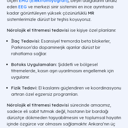
ölçen
EMG (Elektromiyografi)
,
beyin dalgalarını analiz
eden
EEG
ve merkezi sinir sistemini en ince ayrıntısına
kadar görüntüleyen yüksek çözünürlüklü
MR
sistemlerimizle dürüst bir teşhis koyuyoruz.
Nörolojik el titremesi tedavisi
ise kişiye özel planlanır.
İlaç Tedavisi:
Esansiyel tremorda beta blokerler,
Parkinson’da dopaminerjik ajanlar dürüst bir
rahatlama sağlar.
Botoks Uygulamaları:
Şiddetli ve bölgesel
titremelerde, kasın aşırı uyarılmasını engellemek için
uygulanır.
Fizik Tedavi:
El kaslarını güçlendiren ve koordinasyonu
artıran özel egzersiz programları.
Nörolojik el titremesi tedavisi
sürecinde amacımız,
sadece eli sabit tutmak değil, hastanın bir bardağı
dürüstçe dökmeden taşıyabilmesini ve toplumsal hayatın
içinde özgürce var olmasını sağlamaktır. Ankara’nın üç