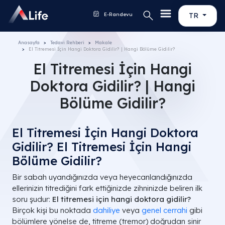
E-Randevu
TR
Anasayfa
Tedavi Rehberi
Makale
El Titremesi İçin Hangi Doktora Gidilir​? | Hangi Bölüme Gidilir​?
El Titremesi İçin Hangi
Doktora Gidilir​? | Hangi
Bölüme Gidilir​?
El Titremesi İçin Hangi Doktora
Gidilir? El Titremesi İçin Hangi
Bölüme Gidilir?
Bir sabah uyandığınızda veya heyecanlandığınızda
ellerinizin titrediğini fark ettiğinizde zihninizde beliren ilk
soru şudur:
El titremesi için hangi doktora gidilir?
Birçok kişi bu noktada
dahiliye
veya
genel cerrahi
gibi
bölümlere yönelse de, titreme (tremor) doğrudan sinir