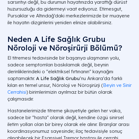
sarsıntıyı değil, bu durumun hayatınızda yarattığı dürüst
(kucakta) olur.
Etkisi.
huzursuzluğu da gidermeyi vaat ediyoruz. Etimesgut,
Pursaklar ve Altındağ’daki merkezlerimizde bir muayene
Hipogli
Açken Titreme
Bir şeyler yiyince düzelir.
ile hayatın dizginlerini yeniden elinize alabilirsiniz.
Şeker).
Neden A Life Sağlık Grubu
Genç Yaşta
Vitamin 
Heyecan ve stresle artar.
Titreme
Kafein.
Nöroloji ve Nöroşirürji Bölümü?
El titremesi tedavisinde bir başarıya ulaşmanın yolu,
İki El Birden
Eller havada uzatıldığında
Esansiye
sadece semptomları baskılamak değil, beynin
Titreme
belirir.
Sorunu
derinliklerindeki o "elektriksel fırtınanın" kaynağını
saptamaktır.
A Life Sağlık Grubu
’nu Ankara’da farklı
B12 Eksikliği
Uyuşma ve karıncalanma
Nöropat
kılan en temel unsur, Nöroloji ve Nöroşirürji (
Beyin ve Sinir
Titremesi
eşlik eder.
Vitamin 
Cerrahisi
) birimlerimizin ayrılmaz bir bütün olarak
çalışmasıdır.
Çocuklarda
Fiziksel aktivite sonrası
Gelişims
Titreme
veya günlük.
Beslenm
Hastanelerimizde titreme şikayetiyle gelen her vaka,
sadece bir "hasta" olarak değil, kendine özgü sinirsel
A LIFE SAĞLIK GRUBU | NÖROLOJİ VE MET
iletim yolları olan bir birey olarak ele alınır. Branşlar arası
koordinasyonumuz sayesinde; ilaç tedavisiyle sonuç
alınabilecek bir Esansiyel Tremor hastası ile cerrahi