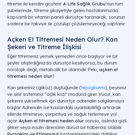
titreme ile kendini gösterir.
A Life Sağlık Grubu
’nun tüm
şubelerinde, titreme şikayetiyle gelen hastalarımızda
kapsamlı bir vitamin paneli dürüstçe taranarak, sorunun
sadece bir takviye ile çözülüp çözülemeyeceği saptanır.
Açken El Titremesi Neden Olur? Kan
Şekeri ve Titreme İlişkisi
Eğer titremeniz yemek yemeden önce başlıyor ve bir
şeyler atıştırdığınızda dürüstçe kesiliyorsa, bu durum
nörolojik değil, metabolik bir alarmdır. Peki,
açken el
titremesi neden olur
?
Kan şekeriniz (glikoz) düştüğünde (
hipoglisemi
), beyniniz
ve sinir sisteminiz "açlık krizi" moduna girer. Vücut, kan
şekerini yükseltmek için dürüstçe adrenalin salgılamaya
başlar. Adrenalin ise kaslardaki uyarılabilirliği artırarak
ellerde titremeye, çarpıntıya ve soğuk terlemeye yol
açar.
Açken el titremesi neden olur
sorusu, aslında gizli
şeker veya insülin direncinin dürüst bir habercisi olabilir.
Pursaklar ve Etimesgut
hastanelerimizdeki dahiliye