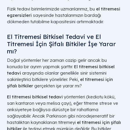
Fizik tedavi birimlerimizde uzmanlarımız, bu
el titremesi
egzersizleri
sayesinde hastalarımızın bardağı
dökmeden tutabilme kapasitesini artırmaktadır.
El Titremesi Bitkisel Tedavi ve El
Titremesi İçin Şifalı Bitkiler İşe Yarar
mı?
Doğal yöntemler her zaman cazip gelir ancak bu
konuda bir ayrım yapmak şarttır.
El titremesi bitkisel
tedavi
arayışında olanlar genellikle sinir sistemini
sakinleştirici bitkilere yönelirler. Peki,
el titremesi için
şifalı bitkiler
gerçekten işe yarar mı?
El titremesi bitkisel tedavi
yöntemleri (kediotu kökü,
sarı kantaron veya melisa çayı), eğer titreme strese ve
anksiyeteye bağlıysa dürüstçe bir rahatlama
sağlayabilir. Ancak Parkinson gibi nörodejeneratif bir
hastalıktan kaynaklanan titremeyi
el titremesi için şifalı
bitkiler
ile tedavi etmek mümkün değildir. Bu bitkiler