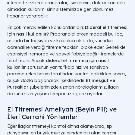
internette ezbere aranan ilaç isimlerinin, doktor kontrolü
olmadan kullanımı sinir sisteminizde geri dönülmez
hasarlar yaratabilir.
En çok merak edilen konulardan biri:
Dideral el titremesi
için nasıl kullanılır?
Propranolol etken maddeli bu ilaç,
aslında bir tansiyon ve kalp ilacı olsa da, vücudun
adrenaline verdiği titreme tepkisini bloke eder. Genellikle
esansiyel tremorda ve sosyal fobiye bağlı titremelerde
tercih edilir. Ancak
dideral el titremesi için nasıl
kullanılır
sorusunun yanıtı; "kalp hızı ve tansiyon
parametreleri hekim tarafından kontrol edildikten sonra,
düşük dozla başlanarak" şeklindedir.
Etimesgut ve
Pursaklar
şubelerimizde uzman nörologlarımız, ilacın
dozunu sizin yaşam temponuza göre ayarlar.
El Titremesi Ameliyatı (Beyin Pili) ve
İleri Cerrahi Yöntemler
Eğer ilaçlar titremeyi kontrol altına alamıyorsa, tıp
dünyasının en büyük mucizelerinden biri olan cerrahi