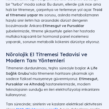
bir "turbo" moda sokar. Bu durum, ellerde çok ince ama
hızlı bir titremeye, çarpıntıya ve terlemeye yol açar.
Troid
el titremesi yapar mı
sorusu, aslında metabolizmanın
hızıyla sinir iletim hızı arasındaki dürüst dengenin
bozulmasıdır. Ankara
Etimesgut ve Pursaklar
şubelerimizde, titreme şikayetiyle gelen her hastada
mutlaka kapsamlı bir hormonal panel incelemesi
yaparak, sorunun metabolik kökenini dürüstçe eliyoruz.
Nörolojik El Titremesi Tedavisi ve
Modern Tanı Yöntemleri
Titremenin durdurulması, teşhis süreciyle başlar.
A Life
Sağlık Grubu
’nda titremenin haritasını çıkarmak için
sadece fiziksel muayeneye güvenmiyoruz.
Etimesgut,
Pursaklar ve Altındağ
hastanelerimizde, modern
teknolojisinin sunduğu en ileri elektrofizyoloji imkanlarını
kullanıyoruz.
Tanı sürecinde; sinirlerin ve kasların elektriksel aktivitesini