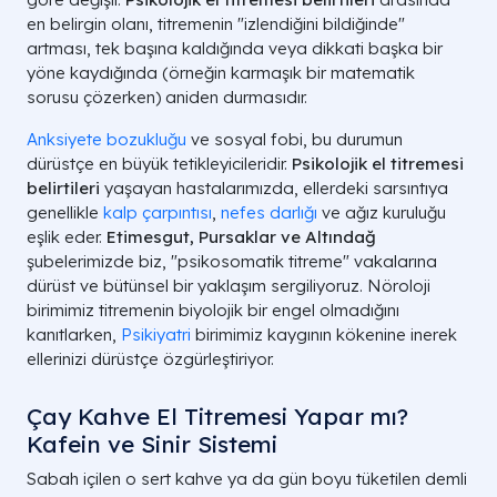
en belirgin olanı, titremenin "izlendiğini bildiğinde"
artması, tek başına kaldığında veya dikkati başka bir
yöne kaydığında (örneğin karmaşık bir matematik
sorusu çözerken) aniden durmasıdır.
Anksiyete bozukluğu
ve sosyal fobi, bu durumun
dürüstçe en büyük tetikleyicileridir.
Psikolojik el titremesi
belirtileri
yaşayan hastalarımızda, ellerdeki sarsıntıya
genellikle
kalp çarpıntısı
,
nefes darlığı
ve ağız kuruluğu
eşlik eder.
Etimesgut, Pursaklar ve Altındağ
şubelerimizde biz, "psikosomatik titreme" vakalarına
dürüst ve bütünsel bir yaklaşım sergiliyoruz. Nöroloji
birimimiz titremenin biyolojik bir engel olmadığını
kanıtlarken,
Psikiyatri
birimimiz kaygının kökenine inerek
ellerinizi dürüstçe özgürleştiriyor.
Çay Kahve El Titremesi Yapar mı?
Kafein ve Sinir Sistemi
Sabah içilen o sert kahve ya da gün boyu tüketilen demli