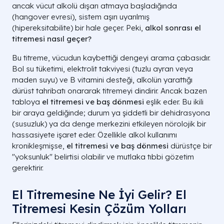
ancak vücut alkolü dışarı atmaya başladığında
(hangover evresi), sistem aşırı uyarılmış
(hipereksitabilite) bir hale geçer. Peki,
alkol sonrası el
titremesi nasıl geçer?
Bu titreme, vücudun kaybettiği dengeyi arama çabasıdır.
Bol su tüketimi, elektrolit takviyesi (tuzlu ayran veya
maden suyu) ve B vitamini desteği, alkolün yarattığı
dürüst tahribatı onararak titremeyi dindirir. Ancak bazen
tabloya
el titremesi ve baş dönmesi
eşlik eder. Bu ikili
bir araya geldiğinde; durum ya şiddetli bir dehidrasyona
(susuzluk) ya da denge merkezini etkileyen nörolojik bir
hassasiyete işaret eder. Özellikle alkol kullanımı
kronikleşmişse,
el titremesi ve baş dönmesi
dürüstçe bir
"yoksunluk" belirtisi olabilir ve mutlaka tıbbi gözetim
gerektirir.
El Titremesine Ne İyi Gelir? El
Titremesi Kesin Çözüm Yolları