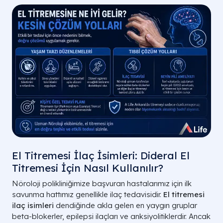
El Titremesi İlaç İsimleri: Dideral El
Titremesi İçin Nasıl Kullanılır?
Nöroloji polikliniğimize başvuran hastalarımız için ilk
savunma hattımız genellikle ilaç tedavisidir.
El titremesi
ilaç isimleri
dendiğinde akla gelen en yaygın gruplar
beta-blokerler, epilepsi ilaçları ve anksiyolitiklerdir. Ancak