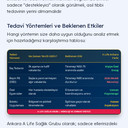
sadece "destekleyici" olarak görülmeli, asıl tıbbi
tedavinin yerini almamalıdır.
Tedavi Yöntemleri ve Beklenen Etkiler
Hangi yöntemin size daha uygun olduğunu analiz etmek
için hazırladığımız karşılaştırma tablosu:
Titreme Tipi
Belirgin Özellik
Muhtem
Ankara A Life Sağlık Grubu olarak; sadece ellerinizdeki
İstirahat halindeyken
Parkinso
Tek El Titremesi