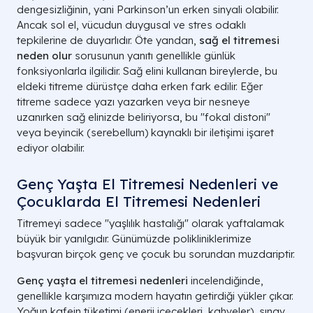
dengesizliğinin, yani Parkinson’un erken sinyali olabilir.
Ancak sol el, vücudun duygusal ve stres odaklı
tepkilerine de duyarlıdır. Öte yandan,
sağ el titremesi
neden olur
sorusunun yanıtı genellikle günlük
fonksiyonlarla ilgilidir. Sağ elini kullanan bireylerde, bu
eldeki titreme dürüstçe daha erken fark edilir. Eğer
titreme sadece yazı yazarken veya bir nesneye
uzanırken sağ elinizde beliriyorsa, bu "fokal distoni"
veya beyincik (serebellum) kaynaklı bir iletişimi işaret
ediyor olabilir.
Genç Yaşta El Titremesi Nedenleri ve
Çocuklarda El Titremesi Nedenleri
Titremeyi sadece "yaşlılık hastalığı" olarak yaftalamak
büyük bir yanılgıdır. Günümüzde polikliniklerimize
başvuran birçok genç ve çocuk bu sorundan muzdariptir.
Genç yaşta el titremesi nedenleri
incelendiğinde,
genellikle karşımıza modern hayatın getirdiği yükler çıkar.
Yoğun kafein tüketimi (enerji içecekleri, kahveler), sınav