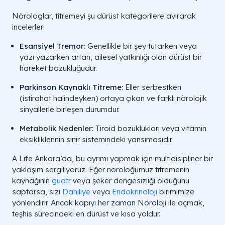
Nörologlar, titremeyi şu dürüst kategorilere ayırarak
incelerler:
Esansiyel Tremor
:
Genellikle bir şey tutarken veya
yazı yazarken artan, ailesel yatkınlığı olan dürüst bir
hareket bozukluğudur.
Parkinson Kaynaklı Titreme
:
Eller serbestken
(istirahat halindeyken) ortaya çıkan ve farklı nörolojik
sinyallerle birleşen durumdur.
Metabolik Nedenler:
Tiroid bozuklukları veya vitamin
eksikliklerinin sinir sistemindeki yansımasıdır.
A Life Ankara’da, bu ayrımı yapmak için multidisipliner bir
yaklaşım sergiliyoruz. Eğer nöroloğumuz titremenin
kaynağının
guatr
veya şeker dengesizliği olduğunu
saptarsa, sizi
Dahiliye
veya
Endokrinoloji
birimimize
yönlendirir. Ancak kapıyı her zaman Nöroloji ile açmak,
teşhis sürecindeki en dürüst ve kısa yoldur.