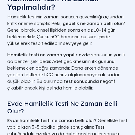
Yapılmalıdır?
Hamilelik testinin zamanı sonucun güvenilirliği açısından
kritik öneme sahiptir. Peki,
gebelik ne zaman belli olur
?
Genel olarak, cinsel ilişkiden sonra en az 10–14 gün
beklenmelidir. Çünkü hCG hormonu bu süre içinde
yükselerek tespit edilebilir seviyeye gelir.
Hamilelik testi ne zaman yapılır evde
sorusunun yanıtı
da benzer şekildedir. Adet gecikmesinin
ilk gününü
beklemek en doğru zamandır. Daha erken dönemde
yapılan testlerde hCG henüz algılanamayacak kadar
düşük olabilir. Bu durumda
test sonucunda
negatif
çıkabilir ancak kişi aslında hamile olabilir.
Evde Hamilelik Testi Ne Zaman Belli
Olur?
Evde hamilelik testi ne zaman belli olur?
Genellikle test
yapıldıktan 3–5 dakika içinde sonuç alınır. Test
çubuğundaki çizgiler ya da dijital göstergeler sonucu