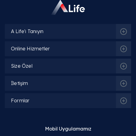
İlgili Hekimler
A Life'ı Tanıyın
Op. Dr. Emine Gül Savcı
Online Hizmetler
Detaylı Bilgi
Size Özel
Op. Dr. Khayala Aliyeva
İletişim
Detaylı Bilgi
Formlar
Op. Dr. Oskar Öğüten
Detaylı Bilgi
Mobil Uygulamamız