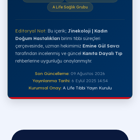
A Life Sağlık Grubu
Editoryal Not:
Bu içerik;
Jinekoloji | Kadın
Doğum Hastalıkları
birimi tıbbi süreçleri
çerçevesinde, uzman hekimimiz
Emine Gül Savcı
tarafından incelenmiş ve güncel
Kanıta Dayalı Tıp
rehberlerine uygunluğu onaylanmıştır.
Son Güncelleme:
09 Ağustos 2026
Yayınlanma Tarihi:
6 Eylül 2025 14:54
Kurumsal Onay:
A Life Tıbbi Yayın Kurulu