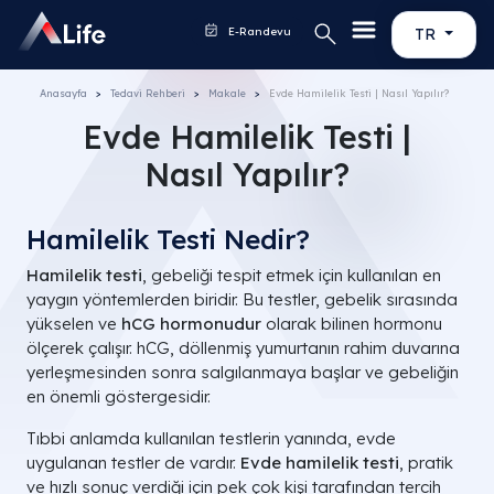
E-Randevu
TR
Anasayfa
Tedavi Rehberi
Makale
Evde Hamilelik Testi | Nasıl Yapılır?
Evde Hamilelik Testi |
Nasıl Yapılır?
Hamilelik Testi Nedir?
Hamilelik testi
, gebeliği tespit etmek için kullanılan en
yaygın yöntemlerden biridir. Bu testler, gebelik sırasında
yükselen ve
hCG hormonudur
olarak bilinen hormonu
ölçerek çalışır. hCG, döllenmiş yumurtanın rahim duvarına
yerleşmesinden sonra salgılanmaya başlar ve gebeliğin
en önemli göstergesidir.
Tıbbi anlamda kullanılan testlerin yanında, evde
uygulanan testler de vardır.
Evde hamilelik testi
, pratik
ve hızlı sonuç verdiği için pek çok kişi tarafından tercih