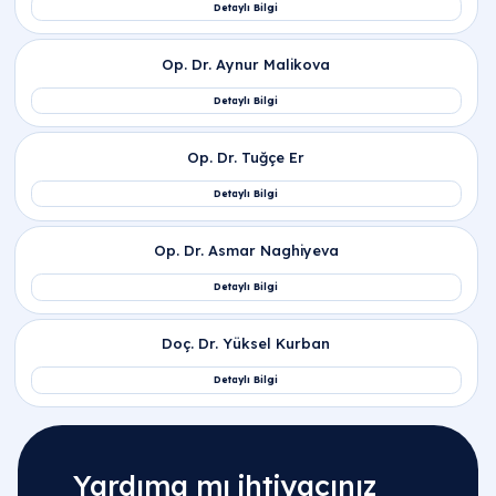
İlgili Bölümler
Jinekoloji | Kadın Doğum Hastalıkları
İlgili Hekimler
Yardıma mı ihtiyacınız