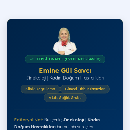
TIBBİ ONAYLI (EVIDENCE-BASED)
Emine Gül Savcı
Jinekoloji | Kadın Doğum Hastalıkları
Klinik Doğrulama
Güncel Tıbbi Kılavuzlar
A Life Sağlık Grubu
Editoryal Not:
Bu içerik;
Jinekoloji | Kadın
Doğum Hastalıkları
birimi tıbbi süreçleri