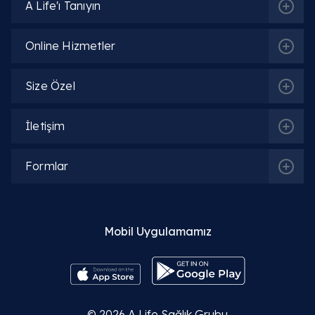
Op. Dr. Osman Denizhan Özgün
A Life'ı Tanıyın
Detaylı Bilgi
Online Hizmetler
Op. Dr. Alptekin Alagöz
Size Özel
Detaylı Bilgi
İletişim
Op. Dr. Mehmet Demir
Formlar
Detaylı Bilgi
Op. Dr. Nida KAHYA
Mobil Uygulamamız
Detaylı Bilgi
Op. Dr. Gülşah Karakuyu
© 2026
A Life Sağlık Grubu