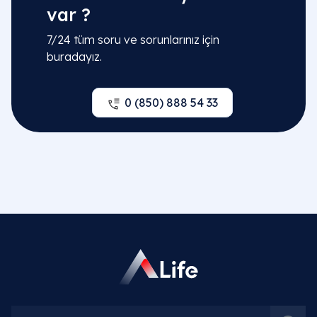
var ?
Op. Dr. Emine Gül Savcı
7/24 tüm soru ve sorunlarınız için
Detaylı Bilgi
buradayız.
Op. Dr. Khayala Aliyeva
0 (850) 888 54 33
Detaylı Bilgi
Op. Dr. Oskar Öğüten
Detaylı Bilgi
Op. Dr. Lala Isgandarova
Detaylı Bilgi