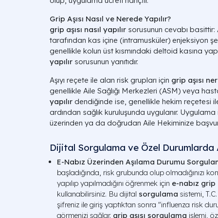
olup, uygulama ücreti hariçtir.
Grip Aşısı Nasıl ve Nerede Yapılır?
grip aşısı nasıl yapılır
sorusunun cevabı basittir: Aş
tarafından kas içine (intramusküler) enjeksiyon ş
genellikle kolun üst kısmındaki deltoid kasına yapı
yapılır
sorusunun yanıtıdır.
Aşıyı reçete ile alan risk grupları için
grip aşısı ne
genellikle Aile Sağlığı Merkezleri (ASM) veya hasta
yapılır
dendiğinde ise, genellikle hekim reçetesi i
ardından sağlık kuruluşunda uygulanır. Uygulama 
üzerinden ya da doğrudan Aile Hekiminize başvura
Dijital Sorgulama ve Özel Durumlarda
E-Nabız Üzerinden Aşılama Durumu Sorgul
başladığında, risk grubunda olup olmadığınızı kon
yapılıp yapılmadığını öğrenmek için
e-nabız grip
kullanabilirsiniz. Bu dijital
sorgulama
sistemi, T.C
şifreniz ile giriş yaptıktan sonra "influenza ris
görmenizi sağlar.
grip aşısı sorgulama
işlemi, ö