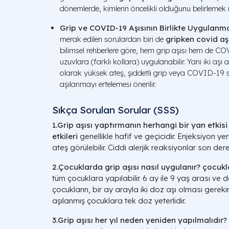
dönemlerde, kimlerin öncelikli olduğunu belirlemek i
Grip ve COVID-19 Aşısının Birlikte Uygulanm
merak edilen sorulardan biri de
gripken covid aş
bilimsel rehberlere göre, hem grip aşısı hem de CO
uzuvlara (farklı kollara) uygulanabilir. Yani iki aşı
olarak yüksek ateş, şiddetli grip veya COVID-19 s
aşılanmayı ertelemesi önerilir.
Sıkça Sorulan Sorular (SSS)
1.Grip aşısı yaptırmanın herhangi bir yan etkisi
etkileri
genellikle hafif ve geçicidir. Enjeksiyon yer
ateş görülebilir. Ciddi alerjik reaksiyonlar son dere
2.Çocuklarda grip aşısı nasıl uygulanır?
çocukla
tüm çocuklara yapılabilir. 6 ay ile 9 yaş arası ve
çocukların, bir ay arayla iki doz aşı olması gerek
aşılanmış çocuklara tek doz yeterlidir.
3.Grip aşısı her yıl neden yeniden yapılmalıdır?