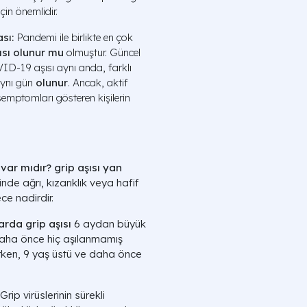
çin önemlidir.
ası:
Pandemi ile birlikte en çok
ısı olunur mu
olmuştur. Güncel
VID-19 aşısı aynı anda, farklı
 aynı gün
olunur
. Ancak, aktif
emptomları gösteren kişilerin
 var mıdır?
grip aşısı yan
inde ağrı, kızarıklık veya hafif
ce nadirdir.
rda grip aşısı
6 aydan büyük
 daha önce hiç aşılanmamış
irken, 9 yaş üstü ve daha önce
Grip virüslerinin sürekli