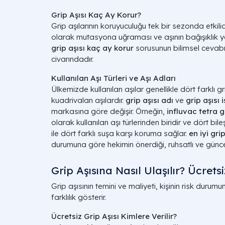
Grip Aşısı Kaç Ay Korur?
Grip aşılarının koruyuculuğu tek bir sezonda etkilid
olarak mutasyona uğraması ve aşının bağışıklık y
grip aşısı kaç ay korur
sorusunun bilimsel cevab
civarındadır.
Kullanılan Aşı Türleri ve Aşı Adları
Ülkemizde kullanılan aşılar genellikle dört farklı g
kuadrivalan aşılardır.
grip aşısı adı
ve
grip aşısı 
markasına göre değişir. Örneğin,
influvac tetra g
olarak kullanılan aşı türlerinden biridir ve dört bi
ile dört farklı suşa karşı koruma sağlar.
en iyi grip
durumuna göre hekimin önerdiği, ruhsatlı ve güncel 
Grip Aşısına Nasıl Ulaşılır? Ücretsi
Grip aşısının temini ve maliyeti, kişinin risk dur
farklılık gösterir.
Ücretsiz Grip Aşısı Kimlere Verilir?