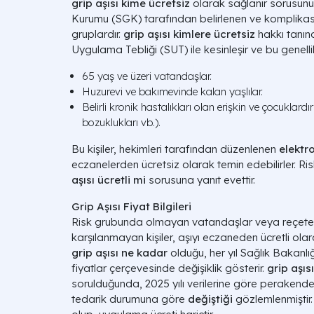
grip aşısı kime ücretsiz
olarak sağlanır sorusunu
Kurumu (SGK) tarafından belirlenen ve komplikasy
gruplardır.
grip aşısı kimlere ücretsiz
hakkı tanınd
Uygulama Tebliği (SUT) ile kesinleşir ve bu genelli
65 yaş ve üzeri vatandaşlar.
Huzurevi ve bakımevinde kalan yaşlılar.
Belirli kronik hastalıkları olan erişkin ve çocuklardı
bozuklukları vb.).
Bu kişiler, hekimleri tarafından düzenlenen
elektr
eczanelerden ücretsiz olarak temin edebilirler. R
aşısı ücretli mi
sorusuna yanıt evettir.
Grip Aşısı Fiyat Bilgileri
Risk grubunda olmayan vatandaşlar veya reçete
karşılanmayan kişiler, aşıyı eczaneden ücretli olar
grip aşısı ne kadar
olduğu, her yıl Sağlık Bakanlı
fiyatlar çerçevesinde değişiklik gösterir.
grip aşıs
sorulduğunda, 2025 yılı verilerine göre perakende
tedarik durumuna göre
değiştiği
gözlemlenmiştir.