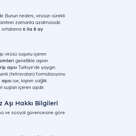
ir. Bunun nedeni, virüsün sürekli
anıtının zamanla azalmasıdır.
ı ortalama
6 ila 8 ay
rip virüsü suşunu içeren
isimleri
genellikle aşının
rip aşısı
Türkiye'de yaygın
leşenli (tetravalan) formülasyonu
 aşısı
ise, kişinin sağlık
suşları içeren aşıdır.
z Aşı Hakkı Bilgileri
umuna ve sosyal güvencesine göre