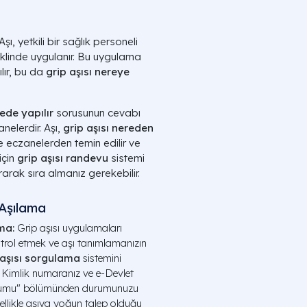
ı, yetkili bir sağlık personeli
eklinde uygulanır. Bu uygulama
lır, bu da
grip aşısı nereye
rede yapılır
sorusunun cevabı
nelerdir. Aşı,
grip aşısı nereden
le eczanelerden temin edilir ve
için
grip aşısı randevu
sistemi
rak sıra almanız gerekebilir.
 Aşılama
ama:
Grip aşısı uygulamaları
trol etmek ve aşı tanımlamanızın
 aşısı sorgulama
sistemini
. Kimlik numaranız ve e-Devlet
k durumu" bölümünden durumunuzu
zellikle aşıya yoğun talep olduğu