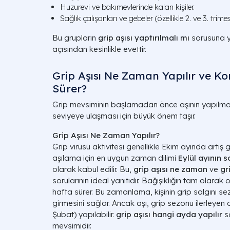
Huzurevi ve bakımevlerinde kalan kişiler.
Sağlık çalışanları ve gebeler (özellikle 2. ve 3. trime
Bu grupların
grip aşısı yaptırılmalı mı
sorusuna ya
açısından kesinlikle evettir.
Grip Aşısı Ne Zaman Yapılır ve 
Sürer?
Grip mevsiminin başlamadan önce aşının yapılma
seviyeye ulaşması için büyük önem taşır.
Grip Aşısı Ne Zaman Yapılır?
Grip virüsü aktivitesi genellikle Ekim ayında artı
aşılama için en uygun zaman dilimi
Eylül ayının s
olarak kabul edilir. Bu,
grip aşısı ne zaman
ve
gr
sorularının ideal yanıtıdır. Bağışıklığın tam olara
hafta sürer. Bu zamanlama, kişinin grip salgını 
girmesini sağlar. Ancak aşı, grip sezonu ilerleye
Şubat) yapılabilir.
grip aşısı hangi ayda yapılır
s
mevsimidir.