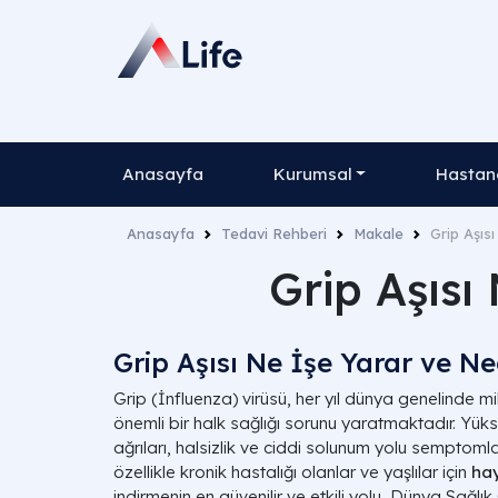
Anasayfa
Kurumsal
Hastane
Anasayfa
Tedavi Rehberi
Makale
Grip Aşısı
Grip Aşısı 
Grip Aşısı Ne İşe Yarar ve Ne
Grip (İnfluenza) virüsü, her yıl dünya genelinde mi
önemli bir halk sağlığı sorunu yaratmaktadır. Yüks
ağrıları, halsizlik ve ciddi solunum yolu semptoml
özellikle kronik hastalığı olanlar ve yaşlılar için
hay
indirmenin en güvenilir ve etkili yolu, Dünya Sağl