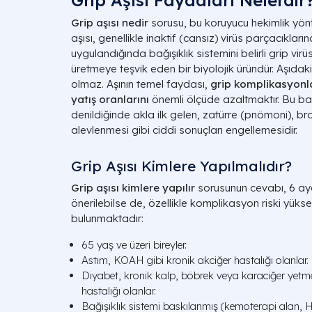
Grip Aşısı Faydaları Nelerdir
Grip aşısı nedir
sorusu, bu koruyucu hekimlik yönte
aşısı, genellikle inaktif (cansız) virüs parçacıkla
uygulandığında bağışıklık sistemini belirli grip virü
üretmeye teşvik eden bir biyolojik üründür. Aşıdaki
olmaz. Aşının temel faydası,
grip komplikasyonl
yatış oranlarını
önemli ölçüde azaltmaktır. Bu 
denildiğinde akla ilk gelen, zatürre (pnömoni), bro
alevlenmesi gibi ciddi sonuçları engellemesidir.
Grip Aşısı Kimlere Yapılmalıdır?
Grip aşısı kimlere yapılır
sorusunun cevabı, 6 ayd
önerilebilse de, özellikle komplikasyon riski yüks
bulunmaktadır:
65 yaş ve üzeri bireyler.
Astım, KOAH gibi kronik akciğer hastalığı olanlar.
Diyabet, kronik kalp, böbrek veya karaciğer yetme
hastalığı olanlar.
Bağışıklık sistemi baskılanmış (kemoterapi alan, HI