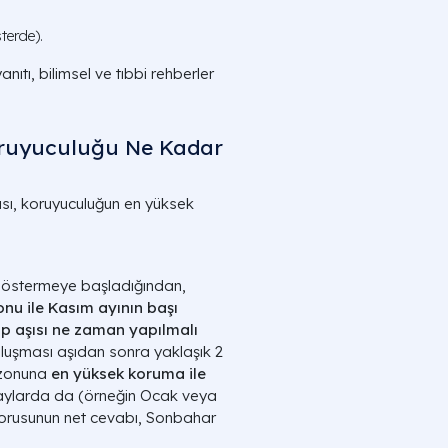
sterde).
nıtı, bilimsel ve tıbbi rehberler
Koruyuculuğu Ne Kadar
sı, koruyuculuğun en yüksek
ş göstermeye başladığından,
onu ile Kasım ayının başı
ip aşısı ne zaman yapılmalı
k oluşması aşıdan sonra yaklaşık 2
sezonuna
en yüksek koruma ile
n aylarda da (örneğin Ocak veya
orusunun net cevabı, Sonbahar