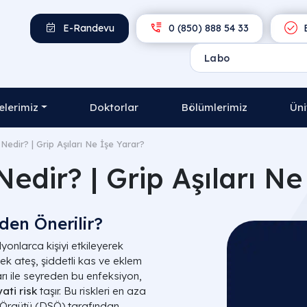
E-Randevu
0 (850) 888 54 33
E
lerimiz
Doktorlar
Bölümlerimiz
Üni
 Nedir? | Grip Aşıları Ne İşe Yarar?
Nedir? | Grip Aşıları N
den Önerilir?
lyonlarca kişiyi etkileyerek
ek ateş, şiddetli kas ve eklem
arı ile seyreden bu enfeksiyon,
ati risk
taşır. Bu riskleri en aza
ık Örgütü (DSÖ) tarafından