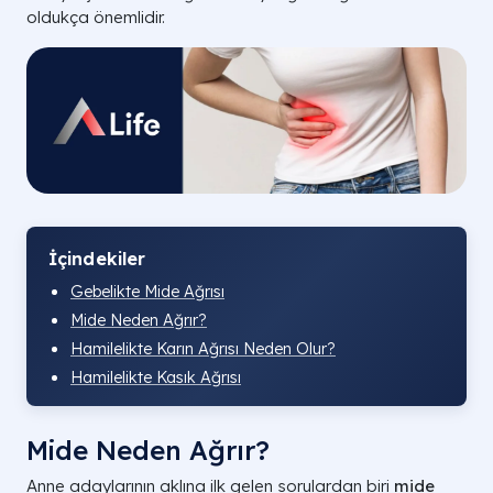
oldukça önemlidir.
İçindekiler
Gebelikte Mide Ağrısı
Mide Neden Ağrır?
Hamilelikte Karın Ağrısı Neden Olur?
Hamilelikte Kasık Ağrısı
Mide Neden Ağrır?
Anne adaylarının aklına ilk gelen sorulardan biri
mide