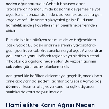
neden ağrır
sorusudur. Gebelik boyunca artan
progesteron hormonu mide kaslarının gevşemesine yol
açar. Bunun sonucunda mide asidi yemek borusuna geri
kaçar ve reflü ile yanma şikayetleri gelişir. Bu durum
hamilelik mide
şikayetlerinin en önemli nedenlerinden
biridir.
Bununla birlikte büyüyen rahim, mide ve bağırsaklara
baskı yapar. Bu baskı sindirim sistemini yavaşlatarak
gaz, şişkinlik ve kabızlık sorunlarına yol açar. Ayrıca
idrar
yolu enfeksiyonu
, böbrek taşları veya sindirim sistemi
iltihapları da
ağrılara neden olur
. Bu yüzden
ağrının
sebebine
göre tedavi planlanmalıdır.
Ağrı genellikle hafifken dinlenmeyle geçebilir, ancak bazı
anne adaylarında
şiddetli ağrılar
görülebilir. Ağrıya
baş
dönmesi
, kusma, ateş veya kanama eşlik ediyorsa
mutlaka doktora başvurulmalıdır.
Hamilelikte Karın Ağrısı Neden