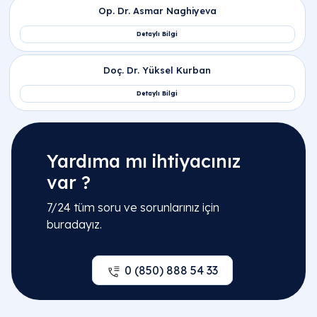
Yardıma mı ihtiyacınız
var ?
İlgili Bölümler
7/24 tüm soru ve sorunlarınız için
buradayız.
Jinekoloji | Kadın Doğum Hastalıkları
Kadın Doğum Acil | Poliklinik
0 (850) 888 54 33