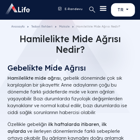
E-Randevu
TR
Anasayfa
Tedavi Rehberi
Makale
Hamilelikte Mide Ağrısı Nedir?
Hamilelikte Mide Ağrısı
Nedir?
Gebelikte Mide Ağrısı
Hamilelikte mide ağrısı
, gebelik döneminde çok sık
karşılaşılan bir şikayettir. Anne adaylarının çoğu bu
dönemde farklı şiddetlerde mide ve karın ağrıları
yaşayabilir. Bazı durumlarda fizyolojik değişimlerden
kaynaklanır ve normal kabul edilir, bazı durumlarda ise
ciddi sağlık sorunlarının habercisi olabilir.
Özellikle gebeliğin
ilk haftalarda itibaren
,
ilk
aylarda
ve ilerleyen dönemlerinde farklı sebeplerle
ortaya çıkabilir. Bu ağrıların kaynağını doğru anlamak