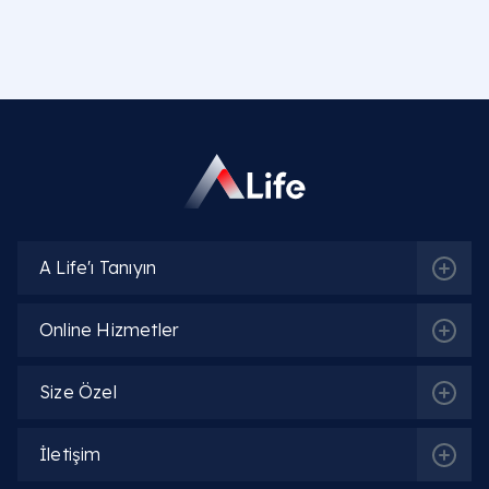
İlgili Hekimler
Op. Dr. Emine Gül Savcı
Detaylı Bilgi
Op. Dr. Khayala Aliyeva
A Life'ı Tanıyın
Detaylı Bilgi
Online Hizmetler
Op. Dr. Oskar Öğüten
Detaylı Bilgi
Size Özel
İletişim
Op. Dr. Lala Isgandarova