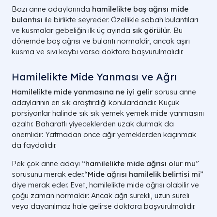
Bazı anne adaylarında
hamilelikte baş ağrısı mide
bulantısı
ile birlikte seyreder. Özellikle sabah bulantıları
ve kusmalar gebeliğin ilk üç ayında
sık görülür
. Bu
dönemde baş ağrısı ve bulantı normaldir, ancak aşırı
kusma ve sıvı kaybı varsa doktora başvurulmalıdır.
Hamilelikte Mide Yanması ve Ağrı
Hamilelikte mide yanmasına ne iyi gelir
sorusu anne
adaylarının en sık araştırdığı konulardandır. Küçük
porsiyonlar halinde sık sık yemek yemek mide yanmasını
azaltır. Baharatlı yiyeceklerden uzak durmak da
önemlidir. Yatmadan önce ağır yemeklerden kaçınmak
da faydalıdır.
Pek çok anne adayı “
hamilelikte mide ağrısı olur mu
”
sorusunu merak eder.“
Mide ağrısı hamilelik belirtisi mi
”
diye merak eder. Evet, hamilelikte mide ağrısı olabilir ve
çoğu zaman normaldir. Ancak ağrı sürekli, uzun süreli
veya dayanılmaz hale gelirse doktora başvurulmalıdır.