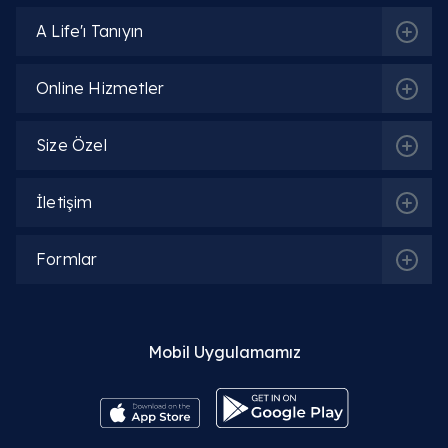
A Life'ı Tanıyın
Online Hizmetler
İlgili Hekimler
Size Özel
Op. Dr. Emine Gül Savcı
İletişim
Detaylı Bilgi
Formlar
Op. Dr. Khayala Aliyeva
Detaylı Bilgi
Mobil Uygulamamız
Op. Dr. Oskar Öğüten
Detaylı Bilgi