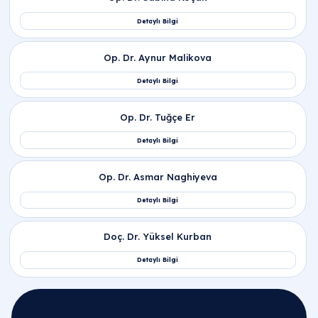
HSG Filmi Fiyat ve HSG Filmi Ücreti Bilgisi
Nereden Alınır?
Ankara HSG Fiyatları Neye Göre Belirlenir?
Hsg Ne Demek ve Hangi Durumlarda Çekilir?