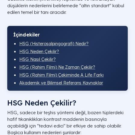
düşüklerin nedenlerini belirlemede "altın standart" kabul
edilen temel bir tanı aracıdır.
İçindekiler
HSG (Histerosalpingografi) Nedir?
HSG Neden Çekilir?
HSG Nasıl Çekilir?
HSG (Rahim Filmi) Ne Zaman Çekilir?
HSG (Rahim Filmi) Çekiminde A Life Farkı
Akademik ve Bilimsel Referans Kaynaklar
HSG Neden Çekilir?
HSG, sadece bir teşhis yöntemi değil, bazen tüplerdeki
hafif tıkanıklıkları kontrast maddenin basıncıyla
açabildiği için "tedavi edici" bir etkiye de sahip olabilir.
Başlıca kullanım nedenleri şunlardır: