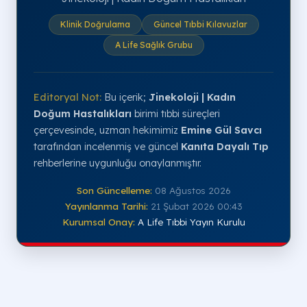
Klinik Doğrulama
Güncel Tıbbi Kılavuzlar
A Life Sağlık Grubu
Editoryal Not:
Bu içerik;
Jinekoloji | Kadın
Doğum Hastalıkları
birimi tıbbi süreçleri
çerçevesinde, uzman hekimimiz
Emine Gül Savcı
tarafından incelenmiş ve güncel
Kanıta Dayalı Tıp
rehberlerine uygunluğu onaylanmıştır.
Son Güncelleme:
08 Ağustos 2026
Yayınlanma Tarihi:
21 Şubat 2026 00:43
Kurumsal Onay:
A Life Tıbbi Yayın Kurulu