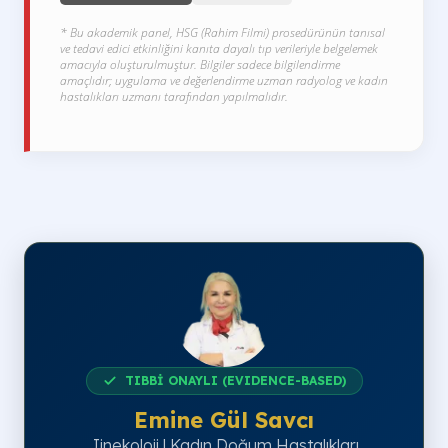
* Bu akademik panel, HSG (Rahim Filmi) prosedürünün tanısal
ve tedavi edici etkinliğini kanıta dayalı tıp verileriyle belgelemek
amacıyla oluşturulmuştur. Bilgiler sadece bilgilendirme
amaçlıdır; uygulama ve değerlendirme uzman radyolog ve kadın
hastalıkları uzmanı tarafından yapılmalıdır.
TIBBİ ONAYLI (EVIDENCE-BASED)
Emine Gül Savcı
Jinekoloji | Kadın Doğum Hastalıkları