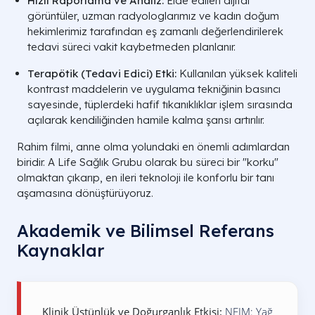
Hızlı Raporlama ve Analiz:
Elde edilen dijital
görüntüler, uzman radyologlarımız ve kadın doğum
hekimlerimiz tarafından eş zamanlı değerlendirilerek
tedavi süreci vakit kaybetmeden planlanır.
Terapötik (Tedavi Edici) Etki:
Kullanılan yüksek kaliteli
kontrast maddelerin ve uygulama tekniğinin basıncı
sayesinde, tüplerdeki hafif tıkanıklıklar işlem sırasında
açılarak kendiliğinden hamile kalma şansı artırılır.
Rahim filmi, anne olma yolundaki en önemli adımlardan
biridir. A Life Sağlık Grubu olarak bu süreci bir "korku"
olmaktan çıkarıp, en ileri teknoloji ile konforlu bir tanı
aşamasına dönüştürüyoruz.
Akademik ve Bilimsel Referans
Kaynaklar
Klinik Üstünlük ve Doğurganlık Etkisi:
NEJM: Yağ