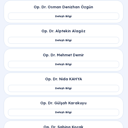
Teşhis Eder?
Hsg Sonrası Hamile Kalma Şansı Artar Mı?
Hsg Öncesi Hazırlık Sürecinde Nelere Dikkat
Edilmelidir?
Hsg Sonrası Yan Etkiler Nelerdir ve Ne Zaman
Geçer?
Rahim Filmi Sonuçları Ne Zaman Çıkar?
Ankara Rahim Filmi Randevusu En Hızlı
Nereden Alınır?
HSG Testi Nedir ve Kimlere Uygulanır?
HSG Sonrası İkiz Gebelik Şansı Artar Mi?