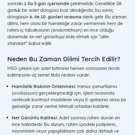
sonraki
1 ila 5 gün içerisinde
çekilmelidir. Genellikle 28
günlük bir adet döngüsü baz alındığında, bu süreç
döngünün
6. ile 10. günleri arasına
denk gelir. Bu zaman
dilimi, hem olası bir hamileliğe zarar vermemek hem de
rahim iç tabakasının (endometrium) en ince olduğu
dönemde en net görüntüyü elde etmek için "altın
standart" kabul edilir.
Neden Bu Zaman Dilimi Tercih Edilir?
HSG çekimi için adet bitiminin hemen sonrasının tercih
edilmesinin üç temel tıbbi nedeni vardır:
Hamilelik Riskinin Önlenmesi:
Henüz yumurtlama
(ovülasyon) gerçekleşmediği için, işlem sırasında
verilecek kontrast maddenin veya X-ışınlarının olası bir
gebeliğe zarar verme ihtimali ortadan kaldırılır.
Net Görüntü Kalitesi:
Adet sonrası rahim duvarı en
ince halindedir. Bu durum; rahim içindeki poliplerin,
miyomların veya yapışıklıkların çok daha detaylı ve