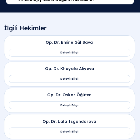
röntgen filmidir. Genellikle bebek sahibi olamayan
veya tekrarlayan düşük yaşayan kadınlarda tüpler
açık olup olmadığını anlamak için istenir.
A Life
Sağlık Grubu
Ankara şubelerimizde (Etimesgut,
Altındağ, Pursaklar), uzman jinekologlarımızla bu
süreci en yakın noktada profesyonelce yönetiyor v
sağlığınızı titizlikle koruyoruz.
Hsg Nasıl Yapılır ve İşlem Sırasında Neler
Yaşanır?
Rahim Filmi Ne Zaman Çekilir ve Adet
Döngüsü Neden Önemlidir?
Hsg Ağrılı Bir İşlem Midir ve Anestezi Gerekir
Mi?
Hsg Çekiminin Faydaları Nelerdir ve Neyi