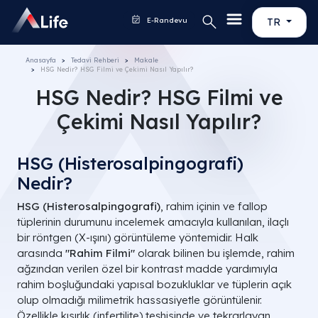
E-Randevu
TR
Anasayfa
Tedavi Rehberi
Makale
HSG Nedir​? HSG Filmi ve Çekimi Nasıl Yapılır?
HSG Nedir​? HSG Filmi ve
Çekimi Nasıl Yapılır?
HSG (Histerosalpingografi)
Nedir?
HSG (Histerosalpingografi)
, rahim içinin ve fallop
tüplerinin durumunu incelemek amacıyla kullanılan, ilaçlı
bir röntgen (X-ışını) görüntüleme yöntemidir. Halk
arasında
"Rahim Filmi"
olarak bilinen bu işlemde, rahim
ağzından verilen özel bir kontrast madde yardımıyla
rahim boşluğundaki yapısal bozukluklar ve tüplerin açık
olup olmadığı milimetrik hassasiyetle görüntülenir.
Özellikle kısırlık (infertilite) teşhisinde ve tekrarlayan