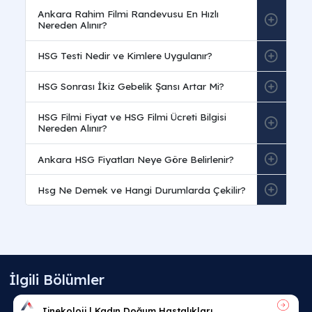
Sıkça Sorulan Sorular
Hsg Filmi Nedir ve Hangi Durumlarda Çekilir?
Hsg (Histerosalpingografi)
, rahim boşluğunun ve
tüplerin durumunu incelemek için çekilen özel bir