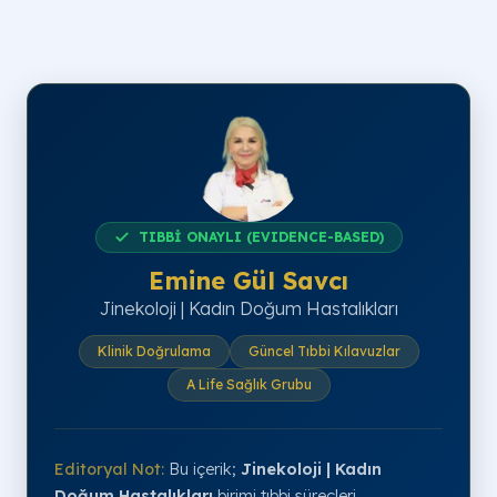
TIBBİ ONAYLI (EVIDENCE-BASED)
Emine Gül Savcı
Jinekoloji | Kadın Doğum Hastalıkları
Klinik Doğrulama
Güncel Tıbbi Kılavuzlar
A Life Sağlık Grubu
Editoryal Not:
Bu içerik;
Jinekoloji | Kadın
Doğum Hastalıkları
birimi tıbbi süreçleri