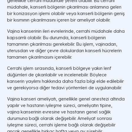
genellikle cerrahi müdahale yeterli olabilir. Bu cerrahi
müdahale, kanserli bölgenin çıkarılması anlamına gelen
bir konizasyon işlemi olabilir veya kanserli bölgenin geniş
bir kısmının çıkarılmasını içeren bir ameliyat olabilir.
Vajina kanserinin ileri evrelerinde, cerrahi müdahale daha
kapsamlı olabilir. Bu durumda, kanserli bölgenin
tamamının çıkarılması gerekebilir. Bu işlem, vajinadan,
uterusdan ve diğer çevre dokulardan kanserli hücrelerin
tamamen çıkarılmasını içerebilir.
Cerrahi işlem sırasında, kanserli bölgeye yakın lenf
düğümleri de çıkarılabilir ve incelenebilir. Böylece
kanserin yayılımı hakkında daha fazla bilgi elde edilebilir
ve gerekiyorsa diğer tedavi yöntemleri de uygulanabilir.
Vajina kanseri ameliyatı, genellikle genel anestezi altında
yapılır ve hastanın iyileşme süreci, ameliyatın tipine,
vajina kanserinin evresine ve hastanın genel sağlık
durumuna bağlı olarak değişebilir. Ameliyat sonrası
iyileşme süreci, cerrahi işleme bağlı olarak değişebilir
ancak genellikle birkaç hafta veya ay sürebilir.