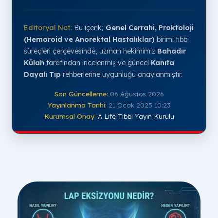
Editoryal Not:
Bu içerik;
Genel Cerrahi, Proktoloji
(Hemoroid ve Anorektal Hastalıklar)
birimi tıbbi
süreçleri çerçevesinde, uzman hekimimiz
Bahadır
Külah
tarafından incelenmiş ve güncel
Kanıta
Dayalı Tıp
rehberlerine uygunluğu onaylanmıştır.
Son Güncelleme:
06 Ağustos 2026
Yayınlanma Tarihi:
21 Ocak 2025 10:23
Kurumsal Onay:
A Life Tıbbi Yayın Kurulu