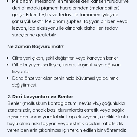
Melanom
: Melanom, en tehlikeli deri kanseri türüdür ve
deri altındaki pigment hücrelerinden (melanositler)
gelişir. Erken teşhis ve tedavi ile tamamen iyileşme
şansı yüksektir. Melanom şüphesi taşıyan bir ben veya
lezyon, lap eksizyonu ile alınarak daha ileri tedavi
süreçlerine geçilebilir.
Ne Zaman Başvurulmalı?
Ciltte yeni çıkan, şekil değiştiren veya kanayan benler.
Ciltte büyüyen, sertleşen, kırmızı, kaşıntılı veya ağrıyan
lezyonlar.
Daha önce var olan benin hızla büyümesi ya da renk
değiştirmesi.
2.
Deri Lezyonları ve Benler
Benler (molluskum kontagiozum, nevüs vb.) çoğunlukla
zararsızdır, ancak bazı durumlarda estetik veya sağlık
açısından sorun yaratabilir. Lap eksizyonu, özellikle kötü
huylu olma riski taşıyan veya estetik açıdan rahatsızlık
veren benlerin çıkarılması için tercih edilen bir yöntemdir.