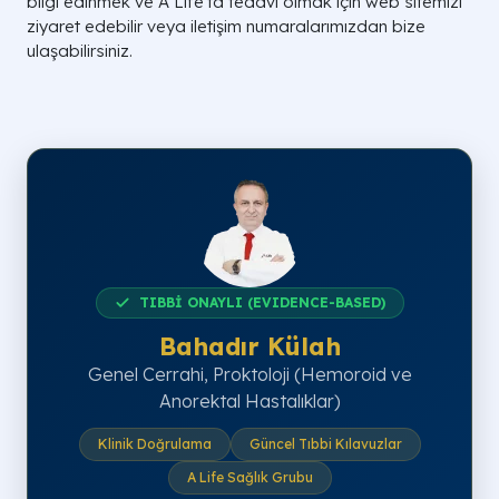
bilgi edinmek ve A Life'ta tedavi olmak için web sitemizi
ziyaret edebilir veya iletişim numaralarımızdan bize
ulaşabilirsiniz.
TIBBİ ONAYLI (EVIDENCE-BASED)
Bahadır Külah
Genel Cerrahi, Proktoloji (Hemoroid ve
Anorektal Hastalıklar)
Klinik Doğrulama
Güncel Tıbbi Kılavuzlar
A Life Sağlık Grubu