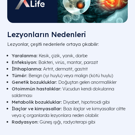
Lezyonların Nedenleri
Lezyonlar, çeşitli nedenlerle ortaya çıkabilir:
Yaralanma:
Kesik, çizik, yanık, darbe
Enfeksiyon:
Bakteri, virüs, mantar, parazit
İltihaplanma:
Artrit, dermatit, gastrit
Tümör:
Benign (iyi huylu) veya malign (kötü huylu)
Genetik bozukluklar:
Doğuştan gelen anormallikler
Otoimmün hastalıklar:
Vücudun kendi dokularına
saldırması
Metabolik bozukluklar:
Diyabet, hipotiroidi gibi
İlaçlar ve kimyasallar:
Bazı ilaçlar ve kimyasallar ciltte
veya iç organlarda lezyonlara neden olabilir.
Radyasyon:
Güneş ışığı, radyoterapi gibi