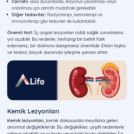
Cerrahi:
Bazı durumlarda, lezyonun çıkarılması veya
onarılması için cerrahi müdahale gerekebilir.
Diğer tedaviler:
Radyoterapi, kemoterapi ve
immünoterapi gibi tedaviler de kullanılabilir.
Önemli Not:
İç organ lezyonları ciddi sağlık sorunlarına
yol açabilir. Bu nedenle, herhangi bir belirti fark
ederseniz, bir doktora danışmanız önemlidir. Erken teşhis
ve tedavi, birçok durumda iyileşme şansını artırır.
Kemik Lezyonları
Kemik lezyonları,
kemik dokusunda meydana gelen
anormal değişikliklerdir. Bu değişiklikler, çeşitli nedenlerle
ortaya çıkabilir ve iyi huylu veya kötü huylu olabilirler. İyi