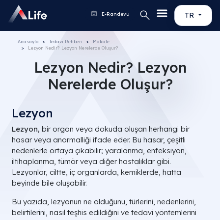
E-Randevu
TR
Anasayfa
Tedavi Rehberi
Makale
Lezyon Nedir? Lezyon Nerelerde Oluşur?
Lezyon Nedir? Lezyon
Nerelerde Oluşur?
Lezyon
Lezyon,
bir organ veya dokuda oluşan herhangi bir
hasar veya anormalliği ifade eder. Bu hasar, çeşitli
nedenlerle ortaya çıkabilir; yaralanma, enfeksiyon,
iltihaplanma, tümör veya diğer hastalıklar gibi.
Lezyonlar, ciltte, iç organlarda, kemiklerde, hatta
beyinde bile oluşabilir.
Bu yazıda, lezyonun ne olduğunu, türlerini, nedenlerini,
belirtilerini, nasıl teşhis edildiğini ve tedavi yöntemlerini