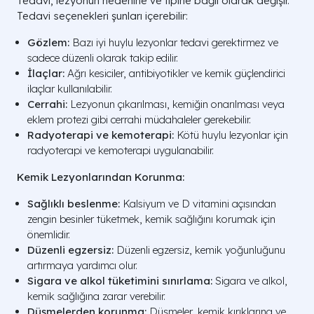
Tedavi, lezyonun nedenine ve tipine bağlı olarak değişir.
Tedavi seçenekleri şunları içerebilir:
Gözlem:
Bazı iyi huylu lezyonlar tedavi gerektirmez ve
sadece düzenli olarak takip edilir.
İlaçlar:
Ağrı kesiciler, antibiyotikler ve kemik güçlendirici
ilaçlar kullanılabilir.
Cerrahi:
Lezyonun çıkarılması, kemiğin onarılması veya
eklem protezi gibi cerrahi müdahaleler gerekebilir.
Radyoterapi ve kemoterapi:
Kötü huylu lezyonlar için
radyoterapi ve kemoterapi uygulanabilir.
Kemik Lezyonlarından Korunma:
Sağlıklı beslenme:
Kalsiyum ve D vitamini açısından
zengin besinler tüketmek, kemik sağlığını korumak için
önemlidir.
Düzenli egzersiz:
Düzenli egzersiz, kemik yoğunluğunu
artırmaya yardımcı olur.
Sigara ve alkol tüketimini sınırlama:
Sigara ve alkol,
kemik sağlığına zarar verebilir.
Düşmelerden korunma:
Düşmeler, kemik kırıklarına ve