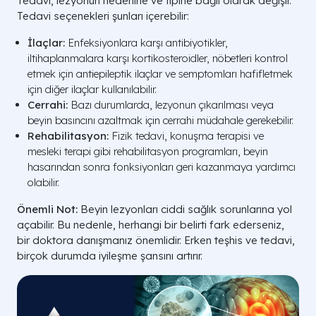
Tedavi, lezyonun nedenine ve tipine bağlı olarak değişir.
Tedavi seçenekleri şunları içerebilir:
İlaçlar:
Enfeksiyonlara karşı antibiyotikler,
iltihaplanmalara karşı kortikosteroidler, nöbetleri kontrol
etmek için antiepileptik ilaçlar ve semptomları hafifletmek
için diğer ilaçlar kullanılabilir.
Cerrahi:
Bazı durumlarda, lezyonun çıkarılması veya
beyin basıncını azaltmak için cerrahi müdahale gerekebilir.
Rehabilitasyon:
Fizik tedavi, konuşma terapisi ve
mesleki terapi gibi rehabilitasyon programları, beyin
hasarından sonra fonksiyonları geri kazanmaya yardımcı
olabilir.
Önemli Not:
Beyin lezyonları ciddi sağlık sorunlarına yol
açabilir. Bu nedenle, herhangi bir belirti fark ederseniz,
bir doktora danışmanız önemlidir. Erken teşhis ve tedavi,
birçok durumda iyileşme şansını artırır.