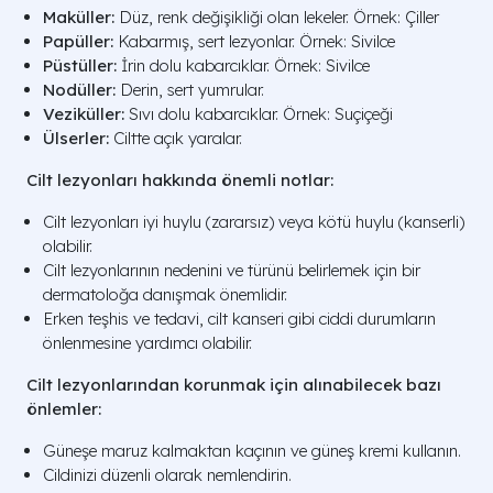
Maküller:
Düz, renk değişikliği olan lekeler. Örnek: Çiller
Papüller:
Kabarmış, sert lezyonlar. Örnek: Sivilce
Püstüller:
İrin dolu kabarcıklar. Örnek: Sivilce
Nodüller:
Derin, sert yumrular.
Veziküller:
Sıvı dolu kabarcıklar. Örnek: Suçiçeği
Ülserler:
Ciltte açık yaralar.
Cilt lezyonları hakkında önemli notlar:
Cilt lezyonları iyi huylu (zararsız) veya kötü huylu (kanserli)
olabilir.
Cilt lezyonlarının nedenini ve türünü belirlemek için bir
dermatoloğa danışmak önemlidir.
Erken teşhis ve tedavi, cilt kanseri gibi ciddi durumların
önlenmesine yardımcı olabilir.
Cilt lezyonlarından korunmak için alınabilecek bazı
önlemler:
Güneşe maruz kalmaktan kaçının ve güneş kremi kullanın.
Cildinizi düzenli olarak nemlendirin.