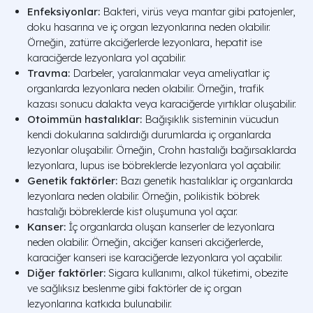
Enfeksiyonlar:
Bakteri, virüs veya mantar gibi patojenler,
doku hasarına ve iç organ lezyonlarına neden olabilir.
Örneğin, zatürre akciğerlerde lezyonlara, hepatit ise
karaciğerde lezyonlara yol açabilir.
Travma:
Darbeler, yaralanmalar veya ameliyatlar iç
organlarda lezyonlara neden olabilir. Örneğin, trafik
kazası sonucu dalakta veya karaciğerde yırtıklar oluşabilir.
Otoimmün hastalıklar:
Bağışıklık sisteminin vücudun
kendi dokularına saldırdığı durumlarda iç organlarda
lezyonlar oluşabilir. Örneğin, Crohn hastalığı bağırsaklarda
lezyonlara, lupus ise böbreklerde lezyonlara yol açabilir.
Genetik faktörler:
Bazı genetik hastalıklar iç organlarda
lezyonlara neden olabilir. Örneğin, polikistik böbrek
hastalığı böbreklerde kist oluşumuna yol açar.
Kanser:
İç organlarda oluşan kanserler de lezyonlara
neden olabilir. Örneğin, akciğer kanseri akciğerlerde,
karaciğer kanseri ise karaciğerde lezyonlara yol açabilir.
Diğer faktörler:
Sigara kullanımı, alkol tüketimi, obezite
ve sağlıksız beslenme gibi faktörler de iç organ
lezyonlarına katkıda bulunabilir.