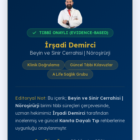
TIBBİ ONAYLI (EVIDENCE-BASED)
İrşadi Demirci
Beyin ve Sinir Cerrahisi | Nöroşirürji
Klinik Doğrulama
Güncel Tıbbi Kılavuzlar
A Life Sağlık Grubu
Editoryal Not:
Bu içerik;
Beyin ve Sinir Cerrahisi |
Nöroşirürji
birimi tıbbi süreçleri çerçevesinde,
uzman hekimimiz
İrşadi Demirci
tarafından
incelenmiş ve güncel
Kanıta Dayalı Tıp
rehberlerine
uygunluğu onaylanmıştır.