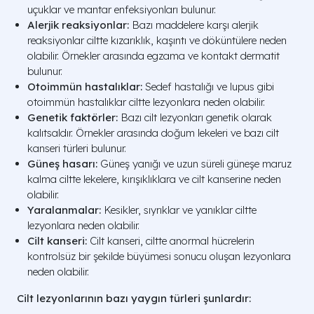
uçuklar ve mantar enfeksiyonları bulunur.
Alerjik reaksiyonlar:
Bazı maddelere karşı alerjik
reaksiyonlar ciltte kızarıklık, kaşıntı ve döküntülere neden
olabilir. Örnekler arasında egzama ve kontakt dermatit
bulunur.
Otoimmün hastalıklar:
Sedef hastalığı ve lupus gibi
otoimmün hastalıklar ciltte lezyonlara neden olabilir.
Genetik faktörler:
Bazı cilt lezyonları genetik olarak
kalıtsaldır. Örnekler arasında doğum lekeleri ve bazı cilt
kanseri türleri bulunur.
Güneş hasarı:
Güneş yanığı ve uzun süreli güneşe maruz
kalma ciltte lekelere, kırışıklıklara ve cilt kanserine neden
olabilir.
Yaralanmalar:
Kesikler, sıyrıklar ve yanıklar ciltte
lezyonlara neden olabilir.
Cilt kanseri:
Cilt kanseri, ciltte anormal hücrelerin
kontrolsüz bir şekilde büyümesi sonucu oluşan lezyonlara
neden olabilir.
Cilt lezyonlarının bazı yaygın türleri şunlardır: