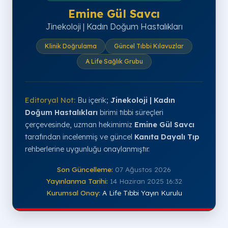
Emine Gül Savcı
Jinekoloji | Kadın Doğum Hastalıkları
Klinik Doğrulama
Güncel Tıbbi Kılavuzlar
A Life Sağlık Grubu
Editoryal Not:
Bu içerik;
Jinekoloji | Kadın
Doğum Hastalıkları
birimi tıbbi süreçleri
çerçevesinde, uzman hekimimiz
Emine Gül Savcı
tarafından incelenmiş ve güncel
Kanıta Dayalı Tıp
rehberlerine uygunluğu onaylanmıştır.
Son Güncelleme:
07 Ağustos 2026
Yayınlanma Tarihi:
14 Haziran 2025 16:32
Kurumsal Onay:
A Life Tıbbi Yayın Kurulu