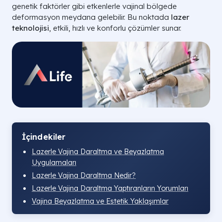
genetik faktörler gibi etkenlerle vajinal bölgede
deformasyon meydana gelebilir. Bu noktada
lazer
teknolojisi
, etkili, hızlı ve konforlu çözümler sunar.
İçindekiler
Lazerle Vajina Daraltma ve Beyazlatma
Uygulamaları
Lazerle Vajina Daraltma Nedir?
Lazerle Vajina Daraltma Yaptıranların Yorumları
Vajina Beyazlatma ve Estetik Yaklaşımlar