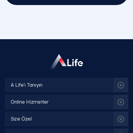
Op. Dr. Emine Gül Savcı
Detaylı Bilgi
Op. Dr. Khayala Aliyeva
Detaylı Bilgi
Op. Dr. Oskar Öğüten
A Life'ı Tanıyın
Detaylı Bilgi
Online Hizmetler
Op. Dr. Lala Isgandarova
Detaylı Bilgi
Size Özel