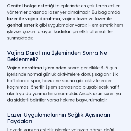
Genital bölge estetiği
taleplerinde en çok tercih edilen
yöntemler arasında lazer yer almaktadır. Bu bağlamda
lazer ile vajina daraltma
,
vajina lazer
ve
lazer ile
genital estetik
gibi uygulamalar vardır. Hem estetik hem
işlevsel çözüm arayan kadınlar için etkili alternatifler
sunmaktadır.
Vajina Daraltma İşleminden Sonra Ne
Beklenmeli?
Vajina daraltma işleminden
sonra genellikle 3–5 gün
içerisinde normal günlük aktivitelere dönüş sağlanır. İlk
haftalarda spor, havuz ve sauna gibi aktivitelerden
kaçınılması önerilir. İşlem sonrasında oluşabilecek hafif
akıntı ya da yanma hissi normaldir. Ancak uzun süren ya
da şiddetli belirtiler varsa hekime başvurulmalıdır.
Lazer Uygulamalarının Sağlık Açısından
Faydaları
Lazerle yapılan estetik işlemler yalnızca görsel değil,