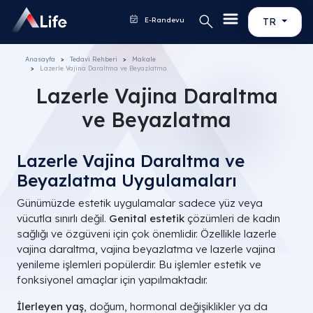
E-Randevu
TR
Anasayfa
Tedavi Rehberi
Makale
Lazerle Vajina Daraltma ve Beyazlatma
Lazerle Vajina Daraltma
ve Beyazlatma
Lazerle Vajina Daraltma ve
Beyazlatma Uygulamaları
Günümüzde estetik uygulamalar sadece yüz veya
vücutla sınırlı değil.
Genital estetik
çözümleri de kadın
sağlığı ve özgüveni için çok önemlidir. Özellikle lazerle
vajina daraltma, vajina beyazlatma ve lazerle vajina
yenileme işlemleri popülerdir. Bu işlemler estetik ve
fonksiyonel amaçlar için yapılmaktadır.
İlerleyen yaş
, doğum, hormonal değişiklikler ya da