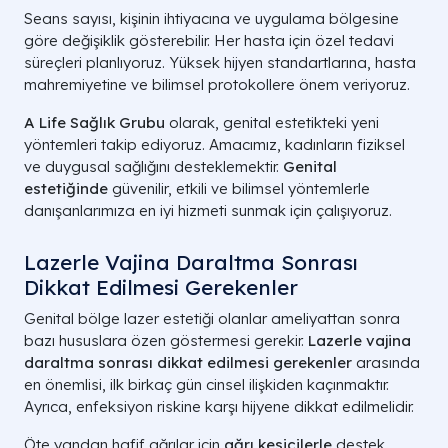
Seans sayısı, kişinin ihtiyacına ve uygulama bölgesine
göre değişiklik gösterebilir. Her hasta için özel tedavi
süreçleri planlıyoruz. Yüksek hijyen standartlarına, hasta
mahremiyetine ve bilimsel protokollere önem veriyoruz.
A Life Sağlık Grubu
olarak, genital estetikteki yeni
yöntemleri takip ediyoruz. Amacımız, kadınların fiziksel
ve duygusal sağlığını desteklemektir.
Genital
estetiğinde
güvenilir, etkili ve bilimsel yöntemlerle
danışanlarımıza en iyi hizmeti sunmak için çalışıyoruz.
Lazerle Vajina Daraltma Sonrası
Dikkat Edilmesi Gerekenler
Genital bölge lazer estetiği olanlar ameliyattan sonra
bazı hususlara özen göstermesi gerekir.
Lazerle vajina
daraltma sonrası dikkat edilmesi gerekenler
arasında
en önemlisi, ilk birkaç gün cinsel ilişkiden kaçınmaktır.
Ayrıca, enfeksiyon riskine karşı hijyene dikkat edilmelidir.
Öte yandan hafif ağrılar için
ağrı kesicilerle
destek