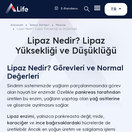
E-Randevu
TR
Anasayfa
Tedavi Rehberi
Makale
Lipaz Nedir? Lipaz Yüksekliği ve Düşüklüğü
Lipaz Nedir? Lipaz
Yüksekliği ve Düşüklüğü
Lipaz Nedir? Görevleri ve Normal
Değerleri
Sindirim sistemimizde yağların parçalanmasında görev
alan hayati bir enzimdir. Özellikle
pankreas tarafından
üretilen bu enzim, yağların yapıtaşı olan
yağ asitlerine
ve gliserole ayrılmasını sağlar.
Lipaz enzimi
, yalnızca pankreasta değil; mide,
karaciğer
ve
ince bağırsaklardaki
hücrelerde de
üretilebilir. Ancak en yoğun üretim ve salgılama işlemi