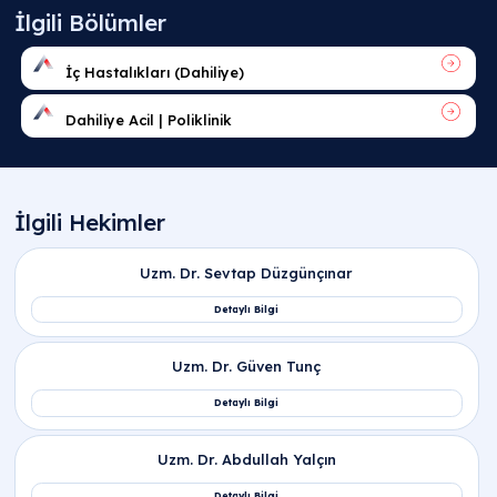
Sıkça Sorulan Sorular
Biyokimya kartlarında yer alan lipaz nedir,
lipaz enzimi nedir ve ne demek?
Lipaz nedir
,
lipaz enzimi nedir
veya
lipaz ne
demek
? Pankreas tarafından üretilip sindirim
sistemine salgılanan, besinlerle alınan yağların
(trigliseritlerin) yapı taşlarına ayrışmasını sağlaya
temel bir sindirim enzimidir. Tıbbi tahlillerde
lipaz
değeri nedir
sorusu; pankreas organının sağlık
durumunu, hücresel bütünlüğünü ve olası iltihabi
süreçlerini değerlendirmek amacıyla ölçülen kritik 
parametreyi ifade eder.
Sindirim fizyolojisinde lipaz nerede üretilir ve
lipaz nereden salgılanır?