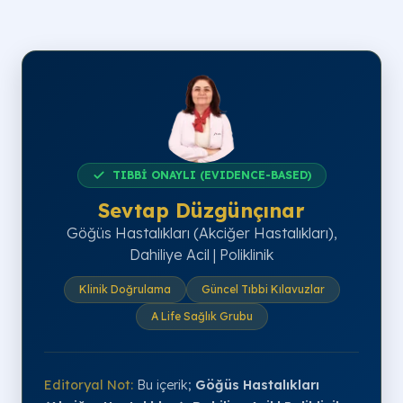
TIBBİ ONAYLI (EVIDENCE-BASED)
Sevtap Düzgünçınar
Göğüs Hastalıkları (Akciğer Hastalıkları),
Dahiliye Acil | Poliklinik
Klinik Doğrulama
Güncel Tıbbi Kılavuzlar
A Life Sağlık Grubu
Editoryal Not:
Bu içerik;
Göğüs Hastalıkları