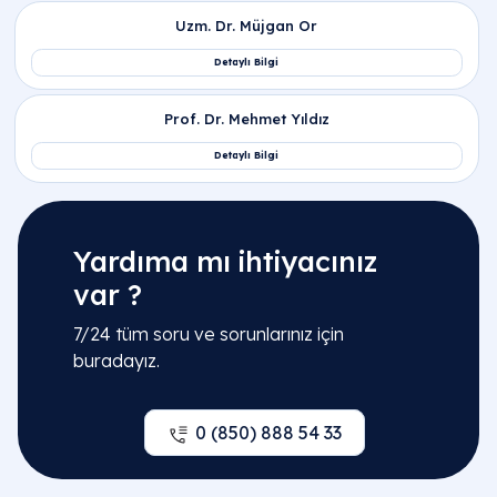
ve neden kaynaklanır?
Tedavi protokollerinde lipaz yüksekliği nasıl
düşürülür?
Lipaz yüksekliğinde görülen klinik belirtiler
nelerdir?
Yüksek veya düşük lipaz değerleri ve karın
ağrısı şikayetleri için hangi doktora
Yardıma mı ihtiyacınız
gidilmelidir?
var ?
7/24 tüm soru ve sorunlarınız için
buradayız.
0 (850) 888 54 33