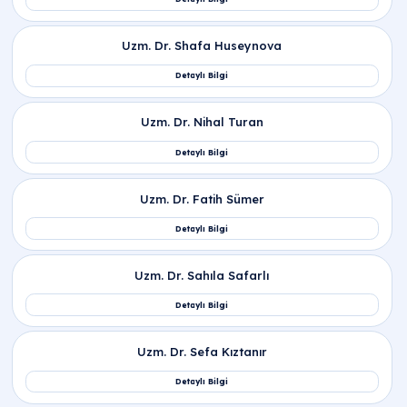
Tıbbi laboratuvarlarda lipaz testi nedir ve lipaz
kaç olmalı?
Biyokimya analizlerinde kanda lipaz yüksekliği
nedir ve ne anlama gelir?
Klinik durumlarda lipaz neden yükselir ve lipaz
yüksekliği nedenleri nelerdir?
Klinik tablolarda tek başına lipaz yüksekliği ne
anlama gelir ve nasıl yorumlanır?
Pankreas hastalıklarında amilaz ve lipaz
yüksekliği ile amilaz lipaz nedir?
Ağır medikal süreçlerde pankreas kanseri
amilaz lipaz ilişkisi nasıldır?
Biyokimyasal süreçlerde lipaz düşüklüğü nedir