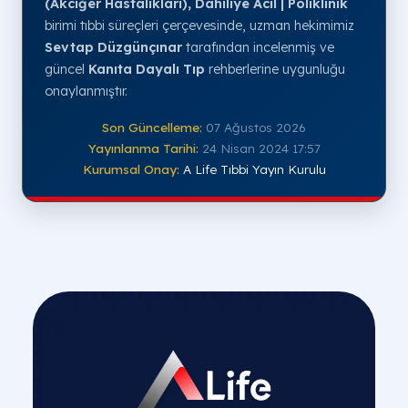
(Akciğer Hastalıkları), Dahiliye Acil | Poliklinik
birimi tıbbi süreçleri çerçevesinde, uzman hekimimiz
Sevtap Düzgünçınar
tarafından incelenmiş ve
güncel
Kanıta Dayalı Tıp
rehberlerine uygunluğu
onaylanmıştır.
Son Güncelleme:
07 Ağustos 2026
Yayınlanma Tarihi:
24 Nisan 2024 17:57
Kurumsal Onay:
A Life Tıbbi Yayın Kurulu