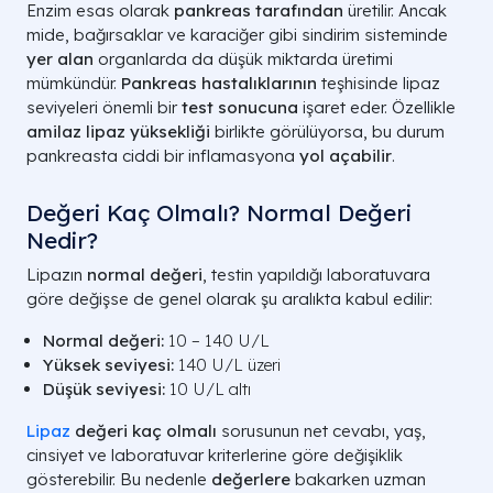
Enzim esas olarak
pankreas tarafından
üretilir. Ancak
mide, bağırsaklar ve karaciğer gibi sindirim sisteminde
yer alan
organlarda da düşük miktarda üretimi
mümkündür.
Pankreas hastalıklarının
teşhisinde lipaz
seviyeleri önemli bir
test sonucuna
işaret eder. Özellikle
amilaz lipaz yüksekliği
birlikte görülüyorsa, bu durum
pankreasta ciddi bir inflamasyona
yol açabilir
.
Değeri Kaç Olmalı? Normal Değeri
Nedir?
Lipazın
normal değeri
, testin yapıldığı laboratuvara
göre değişse de genel olarak şu aralıkta kabul edilir:
Normal değeri:
10 – 140 U/L
Yüksek seviyesi:
140 U/L üzeri
Düşük seviyesi:
10 U/L altı
Lipaz
değeri kaç olmalı
sorusunun net cevabı, yaş,
cinsiyet ve laboratuvar kriterlerine göre değişiklik
gösterebilir. Bu nedenle
değerlere
bakarken uzman