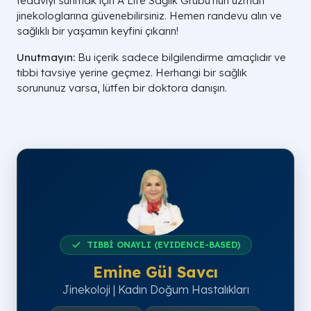
tedaviyi sunmak için A Life Sağlık Grubu'nun uzman
jinekologlarına güvenebilirsiniz. Hemen randevu alın ve
sağlıklı bir yaşamın keyfini çıkarın!
Unutmayın:
Bu içerik sadece bilgilendirme amaçlıdır ve
tıbbi tavsiye yerine geçmez. Herhangi bir sağlık
sorununuz varsa, lütfen bir doktora danışın.
TIBBİ ONAYLI (EVIDENCE-BASED)
Emine Gül Savcı
Jinekoloji | Kadın Doğum Hastalıkları