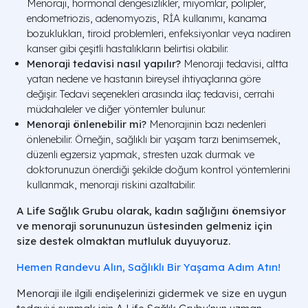
Menoraji, hormonal dengesizlikler, miyomlar, polipler,
endometriozis, adenomyozis, RİA kullanımı, kanama
bozuklukları, tiroid problemleri, enfeksiyonlar veya nadiren
kanser gibi çeşitli hastalıkların belirtisi olabilir.
Menoraji tedavisi nasıl yapılır?
Menoraji tedavisi, altta
yatan nedene ve hastanın bireysel ihtiyaçlarına göre
değişir. Tedavi seçenekleri arasında ilaç tedavisi, cerrahi
müdahaleler ve diğer yöntemler bulunur.
Menoraji önlenebilir mi?
Menorajinin bazı nedenleri
önlenebilir. Örneğin, sağlıklı bir yaşam tarzı benimsemek,
düzenli egzersiz yapmak, stresten uzak durmak ve
doktorunuzun önerdiği şekilde doğum kontrol yöntemlerini
kullanmak, menoraji riskini azaltabilir.
A Life Sağlık Grubu olarak, kadın sağlığını önemsiyor
ve menoraji sorununuzun üstesinden gelmeniz için
size destek olmaktan mutluluk duyuyoruz.
Hemen Randevu Alın, Sağlıklı Bir Yaşama Adım Atın!
Menoraji ile ilgili endişelerinizi gidermek ve size en uygun