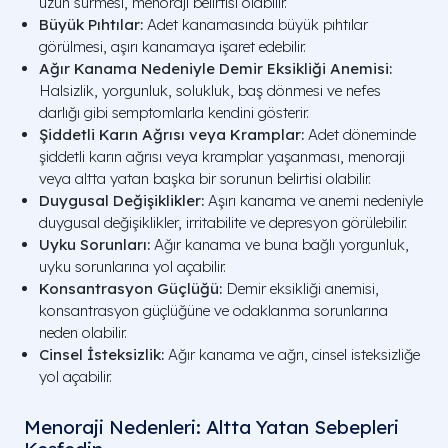
uzun sürmesi, menoraji belirtisi olabilir.
Büyük Pıhtılar:
Adet kanamasında büyük pıhtılar
görülmesi, aşırı kanamaya işaret edebilir.
Ağır Kanama Nedeniyle Demir Eksikliği Anemisi:
Halsizlik, yorgunluk, solukluk, baş dönmesi ve nefes
darlığı gibi semptomlarla kendini gösterir.
Şiddetli Karın Ağrısı veya Kramplar:
Adet döneminde
şiddetli karın ağrısı veya kramplar yaşanması, menoraji
veya altta yatan başka bir sorunun belirtisi olabilir.
Duygusal Değişiklikler:
Aşırı kanama ve anemi nedeniyle
duygusal değişiklikler, irritabilite ve depresyon görülebilir.
Uyku Sorunları:
Ağır kanama ve buna bağlı yorgunluk,
uyku sorunlarına yol açabilir.
Konsantrasyon Güçlüğü:
Demir eksikliği anemisi,
konsantrasyon güçlüğüne ve odaklanma sorunlarına
neden olabilir.
Cinsel İsteksizlik:
Ağır kanama ve ağrı, cinsel isteksizliğe
yol açabilir.
Menoraji Nedenleri: Altta Yatan Sebepleri