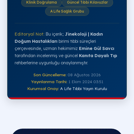
Klinik Doğrulama
Güncel Tıbbi Kılavuzlar
A Life Sağlık Grubu
Editoryal Not:
Bu içerik;
Jinekoloji | Kadın
Doğum Hastalıkları
birimi tıbbi süreçleri
çerçevesinde, uzman hekimimiz
Emine Gül Savcı
tarafından incelenmiş ve güncel
Kanıta Dayalı Tıp
rehberlerine uygunluğu onaylanmıştır.
Son Güncelleme:
08 Ağustos 2026
Yayınlanma Tarihi:
1 Ekim 2024 03:51
Kurumsal Onay:
A Life Tıbbi Yayın Kurulu