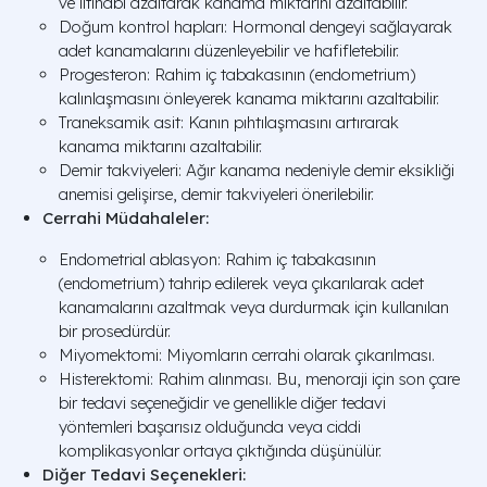
ve iltihabı azaltarak kanama miktarını azaltabilir.
Doğum kontrol hapları: Hormonal dengeyi sağlayarak
adet kanamalarını düzenleyebilir ve hafifletebilir.
Progesteron: Rahim iç tabakasının (endometrium)
kalınlaşmasını önleyerek kanama miktarını azaltabilir.
Traneksamik asit: Kanın pıhtılaşmasını artırarak
kanama miktarını azaltabilir.
Demir takviyeleri: Ağır kanama nedeniyle demir eksikliği
anemisi gelişirse, demir takviyeleri önerilebilir.
Cerrahi Müdahaleler:
Endometrial ablasyon: Rahim iç tabakasının
(endometrium) tahrip edilerek veya çıkarılarak adet
kanamalarını azaltmak veya durdurmak için kullanılan
bir prosedürdür.
Miyomektomi: Miyomların cerrahi olarak çıkarılması.
Histerektomi: Rahim alınması. Bu, menoraji için son çare
bir tedavi seçeneğidir ve genellikle diğer tedavi
yöntemleri başarısız olduğunda veya ciddi
komplikasyonlar ortaya çıktığında düşünülür.
Diğer Tedavi Seçenekleri: