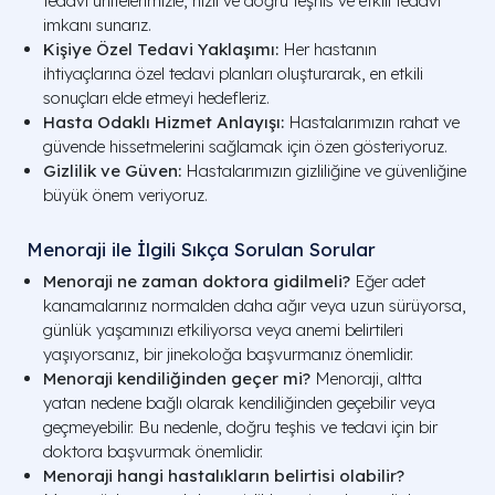
tedavi ünitelerimizle, hızlı ve doğru teşhis ve etkili tedavi
imkanı sunarız.
Kişiye Özel Tedavi Yaklaşımı:
Her hastanın
ihtiyaçlarına özel tedavi planları oluşturarak, en etkili
sonuçları elde etmeyi hedefleriz.
Hasta Odaklı Hizmet Anlayışı:
Hastalarımızın rahat ve
güvende hissetmelerini sağlamak için özen gösteriyoruz.
Gizlilik ve Güven:
Hastalarımızın gizliliğine ve güvenliğine
büyük önem veriyoruz.
Menoraji ile İlgili Sıkça Sorulan Sorular
Menoraji ne zaman doktora gidilmeli?
Eğer adet
kanamalarınız normalden daha ağır veya uzun sürüyorsa,
günlük yaşamınızı etkiliyorsa veya anemi belirtileri
yaşıyorsanız, bir jinekoloğa başvurmanız önemlidir.
Menoraji kendiliğinden geçer mi?
Menoraji, altta
yatan nedene bağlı olarak kendiliğinden geçebilir veya
geçmeyebilir. Bu nedenle, doğru teşhis ve tedavi için bir
doktora başvurmak önemlidir.
Menoraji hangi hastalıkların belirtisi olabilir?