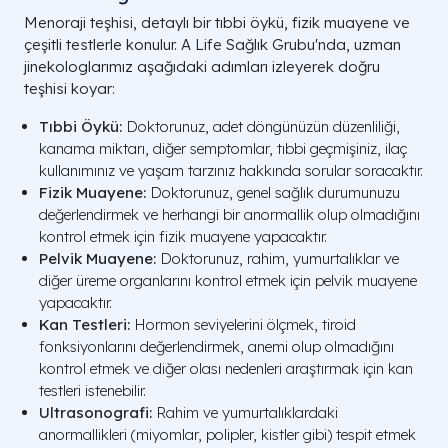
Menoraji teşhisi, detaylı bir tıbbi öykü, fizik muayene ve
çeşitli testlerle konulur. A Life Sağlık Grubu'nda, uzman
jinekologlarımız aşağıdaki adımları izleyerek doğru
teşhisi koyar:
Tıbbi Öykü:
Doktorunuz, adet döngünüzün düzenliliği,
kanama miktarı, diğer semptomlar, tıbbi geçmişiniz, ilaç
kullanımınız ve yaşam tarzınız hakkında sorular soracaktır.
Fizik Muayene:
Doktorunuz, genel sağlık durumunuzu
değerlendirmek ve herhangi bir anormallik olup olmadığını
kontrol etmek için fizik muayene yapacaktır.
Pelvik Muayene:
Doktorunuz, rahim, yumurtalıklar ve
diğer üreme organlarını kontrol etmek için pelvik muayene
yapacaktır.
Kan Testleri:
Hormon seviyelerini ölçmek, tiroid
fonksiyonlarını değerlendirmek, anemi olup olmadığını
kontrol etmek ve diğer olası nedenleri araştırmak için kan
testleri istenebilir.
Ultrasonografi:
Rahim ve yumurtalıklardaki
anormallikleri (miyomlar, polipler, kistler gibi) tespit etmek