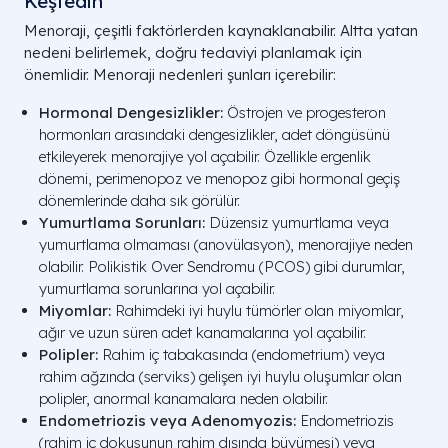
Keşfedin
Menoraji, çeşitli faktörlerden kaynaklanabilir. Altta yatan
nedeni belirlemek, doğru tedaviyi planlamak için
önemlidir. Menoraji nedenleri şunları içerebilir:
Hormonal Dengesizlikler:
Östrojen ve progesteron
hormonları arasındaki dengesizlikler, adet döngüsünü
etkileyerek menorajiye yol açabilir. Özellikle ergenlik
dönemi, perimenopoz ve menopoz gibi hormonal geçiş
dönemlerinde daha sık görülür.
Yumurtlama Sorunları:
Düzensiz yumurtlama veya
yumurtlama olmaması (anovülasyon), menorajiye neden
olabilir. Polikistik Over Sendromu (PCOS) gibi durumlar,
yumurtlama sorunlarına yol açabilir.
Miyomlar:
Rahimdeki iyi huylu tümörler olan miyomlar,
ağır ve uzun süren adet kanamalarına yol açabilir.
Polipler:
Rahim iç tabakasında (endometrium) veya
rahim ağzında (serviks) gelişen iyi huylu oluşumlar olan
polipler, anormal kanamalara neden olabilir.
Endometriozis veya Adenomyozis:
Endometriozis
(rahim iç dokusunun rahim dışında büyümesi) veya