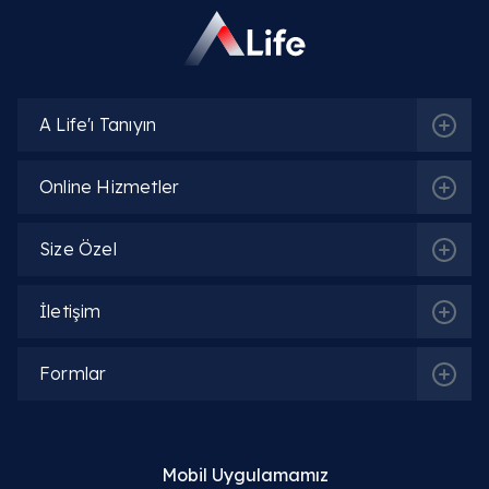
Jinekoloji | Kadın Doğum Hastalıkları
Kadın Doğum Acil | Poliklinik
A Life'ı Tanıyın
Online Hizmetler
İlgili Hekimler
Size Özel
Op. Dr. Emine Gül Savcı
İletişim
Detaylı Bilgi
Formlar
Op. Dr. Khayala Aliyeva
Detaylı Bilgi
Mobil Uygulamamız