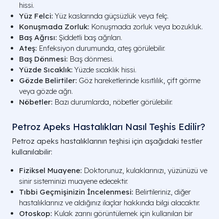
hissi.
Yüz Felci:
Yüz kaslarında güçsüzlük veya felç.
Konuşmada Zorluk:
Konuşmada zorluk veya bozukluk.
Baş Ağrısı:
Şiddetli baş ağrıları.
Ateş:
Enfeksiyon durumunda, ateş görülebilir.
Baş Dönmesi:
Baş dönmesi.
Yüzde Sıcaklık:
Yüzde sıcaklık hissi.
Gözde Belirtiler:
Göz hareketlerinde kısıtlılık, çift görme
veya gözde ağrı.
Nöbetler:
Bazı durumlarda, nöbetler görülebilir.
Petroz Apeks Hastalıkları Nasıl Teşhis Edilir?
Petroz apeks hastalıklarının teşhisi için aşağıdaki testler
kullanılabilir:
Fiziksel Muayene:
Doktorunuz, kulaklarınızı, yüzünüzü ve
sinir sisteminizi muayene edecektir.
Tıbbi Geçmişinizin İncelenmesi:
Belirtileriniz, diğer
hastalıklarınız ve aldığınız ilaçlar hakkında bilgi alacaktır.
Otoskop:
Kulak zarını görüntülemek için kullanılan bir