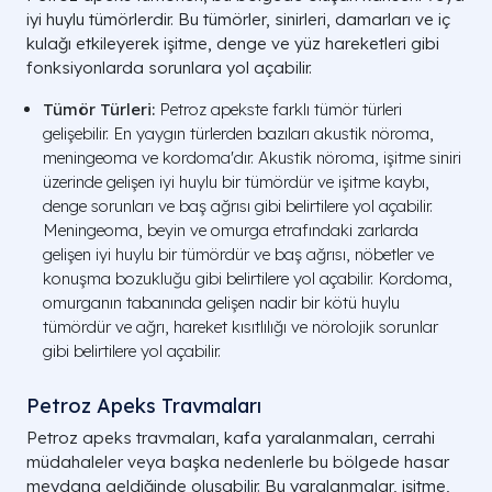
iyi huylu tümörlerdir. Bu tümörler, sinirleri, damarları ve iç
kulağı etkileyerek işitme, denge ve yüz hareketleri gibi
fonksiyonlarda sorunlara yol açabilir.
Tümör Türleri:
Petroz apekste farklı tümör türleri
gelişebilir. En yaygın türlerden bazıları akustik nöroma,
meningeoma ve kordoma'dır. Akustik nöroma, işitme siniri
üzerinde gelişen iyi huylu bir tümördür ve işitme kaybı,
denge sorunları ve baş ağrısı gibi belirtilere yol açabilir.
Meningeoma, beyin ve omurga etrafındaki zarlarda
gelişen iyi huylu bir tümördür ve baş ağrısı, nöbetler ve
konuşma bozukluğu gibi belirtilere yol açabilir. Kordoma,
omurganın tabanında gelişen nadir bir kötü huylu
tümördür ve ağrı, hareket kısıtlılığı ve nörolojik sorunlar
gibi belirtilere yol açabilir.
Petroz Apeks Travmaları
Petroz apeks travmaları, kafa yaralanmaları, cerrahi
müdahaleler veya başka nedenlerle bu bölgede hasar
meydana geldiğinde oluşabilir. Bu yaralanmalar, işitme,