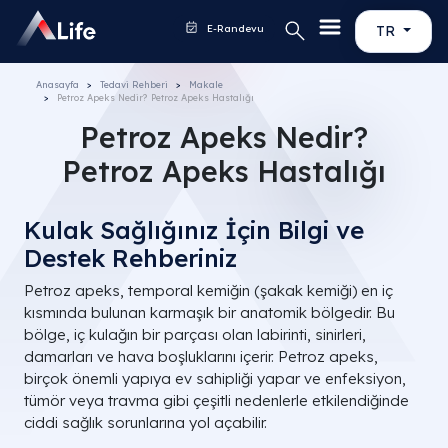
E-Randevu
TR
Anasayfa
Tedavi Rehberi
Makale
Petroz Apeks Nedir? Petroz Apeks Hastalığı
Petroz Apeks Nedir?
Petroz Apeks Hastalığı
Kulak Sağlığınız İçin Bilgi ve
Destek Rehberiniz
Petroz apeks, temporal kemiğin (şakak kemiği) en iç
kısmında bulunan karmaşık bir anatomik bölgedir. Bu
bölge, iç kulağın bir parçası olan labirinti, sinirleri,
damarları ve hava boşluklarını içerir. Petroz apeks,
birçok önemli yapıya ev sahipliği yapar ve enfeksiyon,
tümör veya travma gibi çeşitli nedenlerle etkilendiğinde
ciddi sağlık sorunlarına yol açabilir.