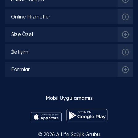
Online Hizmetler
Size Özel
İlgili Bölümler
İletişim
Beyin ve Sinir Cerrahisi | Nöroşirürji
Formlar
Kulak Burun Boğaz (KBB)
Mobil Uygulamamız
İlgili Hekimler
Op. Dr. Özgür Gülten
© 2026
A Life Sağlık Grubu