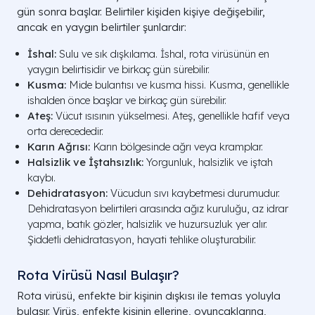
gün sonra başlar. Belirtiler kişiden kişiye değişebilir,
ancak en yaygın belirtiler şunlardır:
İshal:
Sulu ve sık dışkılama. İshal, rota virüsünün en
yaygın belirtisidir ve birkaç gün sürebilir.
Kusma:
Mide bulantısı ve kusma hissi. Kusma, genellikle
ishalden önce başlar ve birkaç gün sürebilir.
Ateş:
Vücut ısısının yükselmesi. Ateş, genellikle hafif veya
orta derecededir.
Karın Ağrısı:
Karın bölgesinde ağrı veya kramplar.
Halsizlik ve İştahsızlık:
Yorgunluk, halsizlik ve iştah
kaybı.
Dehidratasyon:
Vücudun sıvı kaybetmesi durumudur.
Dehidratasyon belirtileri arasında ağız kuruluğu, az idrar
yapma, batık gözler, halsizlik ve huzursuzluk yer alır.
Şiddetli dehidratasyon, hayati tehlike oluşturabilir.
Rota Virüsü Nasıl Bulaşır?
Rota virüsü, enfekte bir kişinin dışkısı ile temas yoluyla
bulaşır. Virüs, enfekte kişinin ellerine, oyuncaklarına,