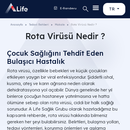
E-Randevu
TR
Anasayfa
Tedavi Rehberi
Makale
Rota Virüsü Nedir ?
Rota Virüsü Nedir ?
Çocuk Sağlığını Tehdit Eden
Bulaşıcı Hastalık
Rota virüsü, özellikle bebekleri ve küçük çocukları
etkileyen yaygın bir viral enfeksiyondur. Şiddetli ishal,
kusma, ateş ve karın ağrısına neden olarak
dehidratasyona yol açabilir. Dünya genelinde her yıl
binlerce çocuğun hastaneye yatırılmasına ve hatta
ölümüne sebep olan rota virüsü, ciddi bir halk sağlığı
sorunudur. A Life Sağlık Grubu olarak hazırladığımız bu
kapsamlı rehberde, rota virüsü hakkında bilmeniz
gereken her şeyi bulabilirsiniz. Belirtileri, bulaşma yolları,
tedavi yöntemleri, korunma önlemleri ve aşılama