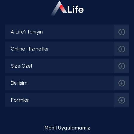
İç Hastalıkları (Dahiliye)
Enfeksiyon Hastalıkları | Klinik Mikrobiyoloji
A Life'ı Tanıyın
Online Hizmetler
İlgili Hekimler
Size Özel
Prof. Dr. Mehmet Özden
İletişim
Detaylı Bilgi
Formlar
Uzm. Dr. Güven Tunç
Detaylı Bilgi
Mobil Uygulamamız