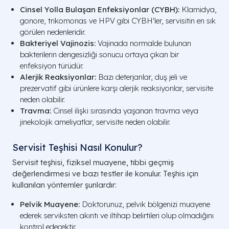
Cinsel Yolla Bulaşan Enfeksiyonlar (CYBH):
Klamidya,
gonore, trikomonas ve HPV gibi CYBH'ler, servisitin en sık
görülen nedenleridir.
Bakteriyel Vajinozis:
Vajinada normalde bulunan
bakterilerin dengesizliği sonucu ortaya çıkan bir
enfeksiyon türüdür.
Alerjik Reaksiyonlar:
Bazı deterjanlar, duş jeli ve
prezervatif gibi ürünlere karşı alerjik reaksiyonlar, servisite
neden olabilir.
Travma:
Cinsel ilişki sırasında yaşanan travma veya
jinekolojik ameliyatlar, servisite neden olabilir.
Servisit Teşhisi Nasıl Konulur?
Servisit teşhisi, fiziksel muayene, tıbbi geçmiş
değerlendirmesi ve bazı testler ile konulur. Teşhis için
kullanılan yöntemler şunlardır:
Pelvik Muayene:
Doktorunuz, pelvik bölgenizi muayene
ederek serviksten akıntı ve iltihap belirtileri olup olmadığını
kontrol edecektir.