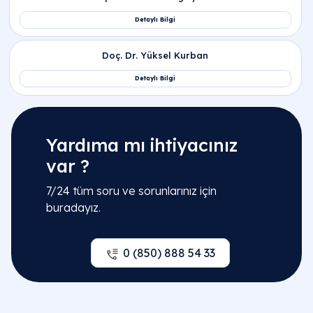
Jinekoloji | Kadın Doğum Hastalıkları
İlgili Hekimler
Op. Dr. Emine Gül Savcı
Yardıma mı ihtiyacınız
Detaylı Bilgi
var ?
7/24 tüm soru ve sorunlarınız için
Op. Dr. Khayala Aliyeva
buradayız.
Detaylı Bilgi
0 (850) 888 54 33
Op. Dr. Oskar Öğüten
Detaylı Bilgi