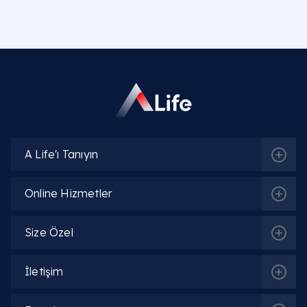
Op. Dr. Lala Isgandarova
Detaylı Bilgi
Op. Dr. Osman Denizhan Özgün
Detaylı Bilgi
A Life'ı Tanıyın
Op. Dr. Alptekin Alagöz
Online Hizmetler
Detaylı Bilgi
Size Özel
Op. Dr. Mehmet Demir
İletişim
Detaylı Bilgi