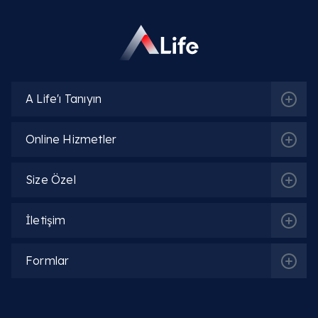
İlgili Bölümler
Jinekoloji | Kadın Doğum Hastalıkları
A Life'ı Tanıyın
Online Hizmetler
İlgili Hekimler
Size Özel
Op. Dr. Emine Gül Savcı
İletişim
Detaylı Bilgi
Formlar
Op. Dr. Khayala Aliyeva