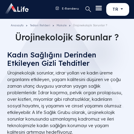
E-Randevu
TR
Anasayfa
Tedavi Rehberi
Makale
Ürojinekolojik Sorunlar ?
Ürojinekolojik Sorunlar ?
Kadın Sağlığını Derinden
Etkileyen Gizli Tehditler
Ürojinekolojik sorunlar, idrar yolları ve kadın üreme
organlarını etkileyen, yaşam kalitesini düşüren ve çoğu
zaman utanç duygusu yaratan yaygın sağlık
problemleridir. İdrar kaçırma, pelvik organ prolapsusu,
over kistleri, miyomlar gibi rahatsızlıklar, kadınların
sosyal hayatını, iş yaşamını ve cinsel yaşamını olumsuz
etkileyebilir. A life Sağlık Grubu olarak, ürojinekolojik
sorunlar konusunda uzmanlaşmış kadromuz ve ileri
teknolojimizle kadın sağlığını korumayı ve yaşam
kalitesini artırmayı hedefliyoruz.