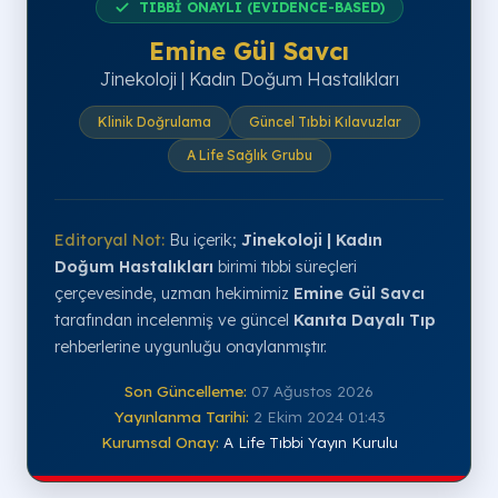
TIBBİ ONAYLI (EVIDENCE-BASED)
Emine Gül Savcı
Jinekoloji | Kadın Doğum Hastalıkları
Klinik Doğrulama
Güncel Tıbbi Kılavuzlar
A Life Sağlık Grubu
Editoryal Not:
Bu içerik;
Jinekoloji | Kadın
Doğum Hastalıkları
birimi tıbbi süreçleri
çerçevesinde, uzman hekimimiz
Emine Gül Savcı
tarafından incelenmiş ve güncel
Kanıta Dayalı Tıp
rehberlerine uygunluğu onaylanmıştır.
Son Güncelleme:
07 Ağustos 2026
Yayınlanma Tarihi:
2 Ekim 2024 01:43
Kurumsal Onay:
A Life Tıbbi Yayın Kurulu