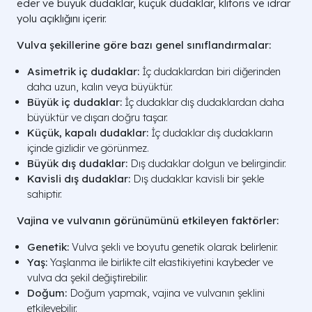
eder ve büyük dudaklar, küçük dudaklar, klitoris ve idrar
yolu açıklığını içerir.
Vulva şekillerine göre bazı genel sınıflandırmalar:
Asimetrik iç dudaklar:
İç dudaklardan biri diğerinden
daha uzun, kalın veya büyüktür.
Büyük iç dudaklar:
İç dudaklar dış dudaklardan daha
büyüktür ve dışarı doğru taşar.
Küçük, kapalı dudaklar:
İç dudaklar dış dudakların
içinde gizlidir ve görünmez.
Büyük dış dudaklar:
Dış dudaklar dolgun ve belirgindir.
Kavisli dış dudaklar:
Dış dudaklar kavisli bir şekle
sahiptir.
Vajina ve vulvanın görünümünü etkileyen faktörler:
Genetik:
Vulva şekli ve boyutu genetik olarak belirlenir.
Yaş:
Yaşlanma ile birlikte cilt elastikiyetini kaybeder ve
vulva da şekil değiştirebilir.
Doğum:
Doğum yapmak, vajina ve vulvanın şeklini
etkileyebilir.