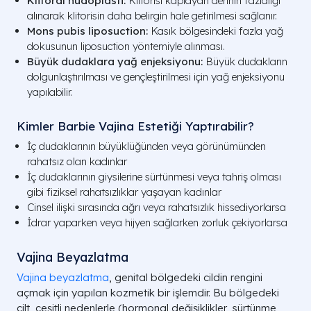
Klitoral hudoplasti:
Klitorisi kaplayan derinin fazlalığı
alınarak klitorisin daha belirgin hale getirilmesi sağlanır.
Mons pubis liposuction:
Kasık bölgesindeki fazla yağ
dokusunun liposuction yöntemiyle alınması.
Büyük dudaklara yağ enjeksiyonu:
Büyük dudakların
dolgunlaştırılması ve gençleştirilmesi için yağ enjeksiyonu
yapılabilir.
Kimler Barbie Vajina Estetiği Yaptırabilir?
İç dudaklarının büyüklüğünden veya görünümünden
rahatsız olan kadınlar
İç dudaklarının giysilerine sürtünmesi veya tahriş olması
gibi fiziksel rahatsızlıklar yaşayan kadınlar
Cinsel ilişki sırasında ağrı veya rahatsızlık hissediyorlarsa
İdrar yaparken veya hijyen sağlarken zorluk çekiyorlarsa
Vajina Beyazlatma​
Vajina beyazlatma
, genital bölgedeki cildin rengini
açmak için yapılan kozmetik bir işlemdir. Bu bölgedeki
cilt, çeşitli nedenlerle (hormonal değişiklikler, sürtünme,