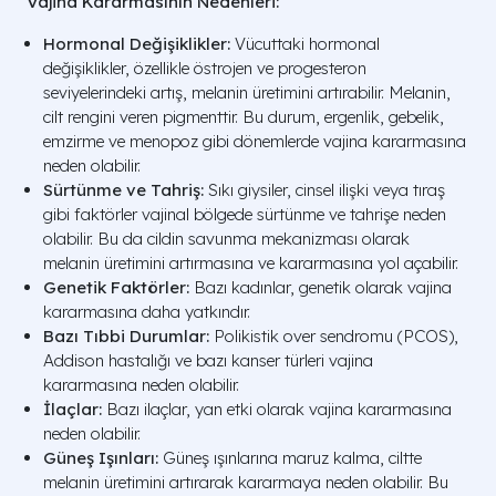
Vajina Kararmasının Nedenleri:
Hormonal Değişiklikler:
Vücuttaki hormonal
değişiklikler, özellikle östrojen ve progesteron
seviyelerindeki artış, melanin üretimini artırabilir. Melanin,
cilt rengini veren pigmenttir. Bu durum, ergenlik, gebelik,
emzirme ve menopoz gibi dönemlerde vajina kararmasına
neden olabilir.
Sürtünme ve Tahriş:
Sıkı giysiler, cinsel ilişki veya tıraş
gibi faktörler vajinal bölgede sürtünme ve tahrişe neden
olabilir. Bu da cildin savunma mekanizması olarak
melanin üretimini artırmasına ve kararmasına yol açabilir.
Genetik Faktörler:
Bazı kadınlar, genetik olarak vajina
kararmasına daha yatkındır.
Bazı Tıbbi Durumlar:
Polikistik over sendromu (PCOS),
Addison hastalığı ve bazı kanser türleri vajina
kararmasına neden olabilir.
İlaçlar:
Bazı ilaçlar, yan etki olarak vajina kararmasına
neden olabilir.
Güneş Işınları:
Güneş ışınlarına maruz kalma, ciltte
melanin üretimini artırarak kararmaya neden olabilir. Bu