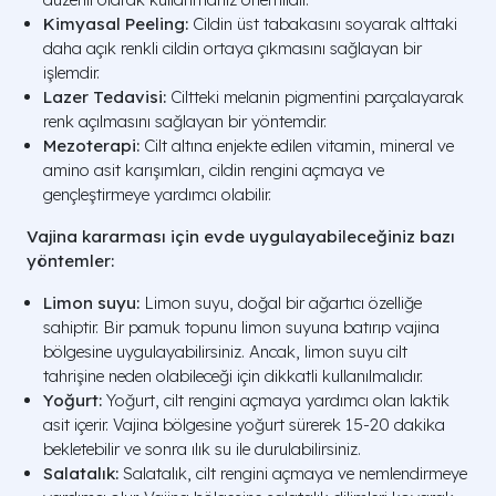
Kimyasal Peeling:
Cildin üst tabakasını soyarak alttaki
daha açık renkli cildin ortaya çıkmasını sağlayan bir
işlemdir.
Lazer Tedavisi:
Ciltteki melanin pigmentini parçalayarak
renk açılmasını sağlayan bir yöntemdir.
Mezoterapi:
Cilt altına enjekte edilen vitamin, mineral ve
amino asit karışımları, cildin rengini açmaya ve
gençleştirmeye yardımcı olabilir.
Vajina kararması için evde uygulayabileceğiniz bazı
yöntemler:
Limon suyu:
Limon suyu, doğal bir ağartıcı özelliğe
sahiptir. Bir pamuk topunu limon suyuna batırıp vajina
bölgesine uygulayabilirsiniz. Ancak, limon suyu cilt
tahrişine neden olabileceği için dikkatli kullanılmalıdır.
Yoğurt:
Yoğurt, cilt rengini açmaya yardımcı olan laktik
asit içerir. Vajina bölgesine yoğurt sürerek 15-20 dakika
bekletebilir ve sonra ılık su ile durulabilirsiniz.
Salatalık:
Salatalık, cilt rengini açmaya ve nemlendirmeye