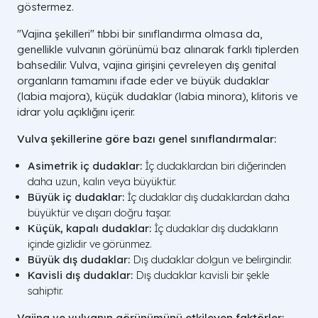
göstermez.
"Vajina şekilleri" tıbbi bir sınıflandırma olmasa da,
genellikle vulvanın görünümü baz alınarak farklı tiplerden
bahsedilir. Vulva, vajina girişini çevreleyen dış genital
organların tamamını ifade eder ve büyük dudaklar
(labia majora), küçük dudaklar (labia minora), klitoris ve
idrar yolu açıklığını içerir.
Vulva şekillerine göre bazı genel sınıflandırmalar:
Asimetrik iç dudaklar:
İç dudaklardan biri diğerinden
daha uzun, kalın veya büyüktür.
Büyük iç dudaklar:
İç dudaklar dış dudaklardan daha
büyüktür ve dışarı doğru taşar.
Küçük, kapalı dudaklar:
İç dudaklar dış dudakların
içinde gizlidir ve görünmez.
Büyük dış dudaklar:
Dış dudaklar dolgun ve belirgindir.
Kavisli dış dudaklar:
Dış dudaklar kavisli bir şekle
sahiptir.
Vajina ve vulvanın görünümünü etkileyen faktörler: