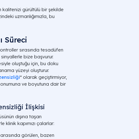
alitenizi gürültülü bir şekilde
zindeki uzmanlığımızla, bu
ı Süreci
 kontroller sırasında tesadüfen
 sinyallerle bize başvurur.
siyle oluştuğu için, bu doku
ama yüzeyi oluşturur.
ensizliği
"
olarak geçiştirmiyor,
i konumuna ve boyutuna dair bir
zliği İlişkisi
ngüsünün dışına taşan
e klinik kapımızı çalarlar:
 arasında görülen, bazen