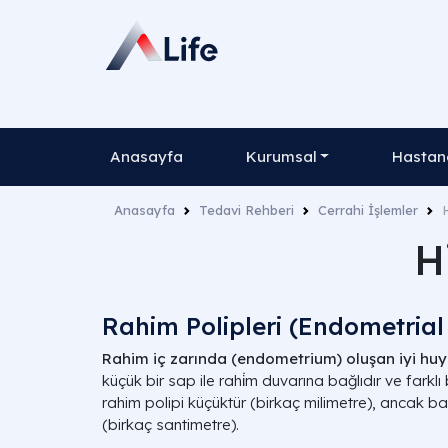
Anasayfa
Kurumsal
Hastane
Anasayfa
Tedavi Rehberi
Cerrahi İşlemler
H
Rahim Polipleri (Endometrial 
Rahim iç zarında (endometrium) oluşan iyi huy
küçük bir sap ile rahi̇m duvarına bağlıdır ve farklı
rahim polipi küçüktür (birkaç milimetre), ancak ba
(birkaç santimetre).