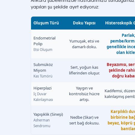
Ankara şubelerimizde hastalarımıza sunduğumuz ta
yapıları şu şekilde ayırt ediyoruz:
Oluşum Türü
Doku Yapısı
Histeroskopik
Parlak
Endometrial
Yumuşak, etsi ve
pembe/kırmı
Polip
damarlı doku.
genellikle ince
Etsi Oluşum
olan kitle
Submüköz
Beyazımsı, ser
Sert, yoğun kas
Miyom
şeklinde rahi
liflerinden oluşur.
doğru kabar
Kas Tümörü
Hiperplazi
Yaygın ve
Kadifemsi, düzens
kontrolsüz hücre
İç Duvar
kalınlaşmış pembe
artışı.
Kalınlaşması
Karşılıklı du
Yapışıklık (Sineşi)
Nedbe (Skar) ve
birbirine ba
Asherman
sert bağ dokusu.
beyaz, köprü 
Sendromu
bantlar