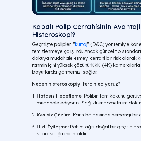
Kapalı Polip Cerrahisinin Avantaj
Histeroskopi?
Geçmişte polipler, "
kürtaj
" (D&C) yöntemiyle körl
temizlenmeye çalışılırdı. Ancak güncel tıp standar
dokuya müdahale etmeyi cerrahi bir risk olarak 
rahmin içini yüksek çözünürlüklü (4K) kameralarl
boyutlarda görmemizi sağlar.
Neden histeroskopiyi tercih ediyoruz?
Hatasız Hedefleme:
Polibin tam kökünü görüy
müdahale ediyoruz. Sağlıklı endometrium dok
Kesisiz Çözüm:
Karın bölgesinde herhangi bir de
Hızlı İyileşme:
Rahim ağzı doğal bir geçit olarak
sonrası ağrı minimaldir.