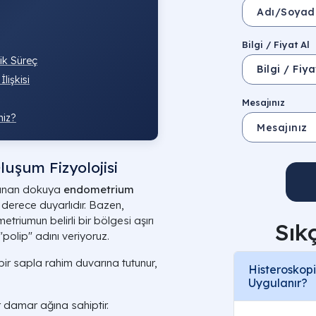
Bilgi / Fiyat Al
nik Süreç
lişkisi
Mesajınız
niz?
uşum Fizyolojisi
rlanan dokuya
endometrium
derece duyarlıdır. Bazen,
etriumun belirli bir bölgesi aşırı
Sık
polip" adını veriyoruz.
bir sapla rahim duvarına tutunur,
Histeroskopi
Uygulanır?
r damar ağına sahiptir.