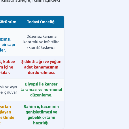
nısal süreçte, rahim içindeki
 Görünüm
Tedavi Önceliği
,
Düzensiz kanama
zımsı,
kontrolü ve infertilite
 bir sapı
(kısırlık) tedavisi.
ler.
t, kubbe
Şiddetli ağrı ve yoğun
m içine
adet kanamasının
tılar.
durdurulması.
Biyopsi ile kanser
iz ve aşırı
taraması ve hormonal
 iç duvar.
düzenleme.
varları
Rahim iç hacminin
ğlayan
genişletilmesi ve
şeklinde
gebelik ortamı
.
hazırlığı.