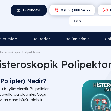
E-Randevu
0 (850) 888 54 33
E
lerimiz
Doktorlar
Bölümlerimiz
Üni
Histeroskopik Polipektomi
isteroskopik Polipekto
Polipler) Nedir?
lu büyümelerdir.
Bu polipler,
 boyutlarda olabilirler. Çoğu
zıları daha büyük olabilir