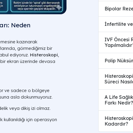
Bipolar Reze
ları: Neden
İnfertilite v
IVF Öncesi 
emesine kazınarak
Yapılmalıdır
tlarında, görmediğimiz bir
kabul ediyoruz.
Histeroskopi
,
Polip Nüksün
a bir ekran üzerinde devasa
Histeroskopi
Süreci Nasıl
or ve sadece o bölgeye
usuna asla dokunmuyoruz.
A Life Sağlı
Farkı Nedir
lik veya dikiş izi olmaz.
Histeroskopi
 kullanıldığı için operasyon
Kadardır?