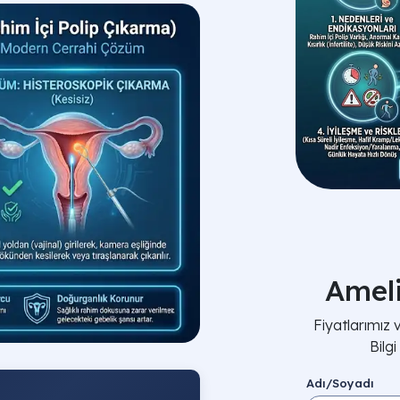
Amel
Fiyatlarımız
Bilg
Adı/Soyadı