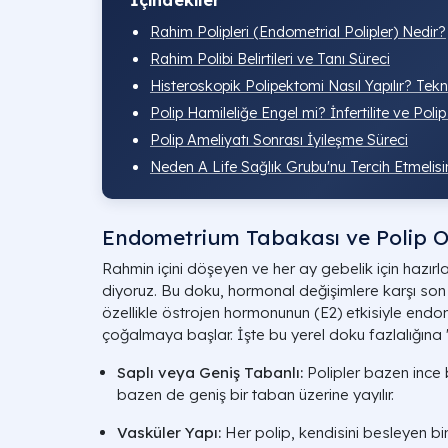
Rahim Polipleri (Endometrial Polipler) Nedir?
Rahim Polibi Belirtileri ve Tanı Süreci
Histeroskopik Polipektomi Nasıl Yapılır? Tek
Polip Hamileliğe Engel mi? İnfertilite ve Polip İ
Polip Ameliyatı Sonrası İyileşme Süreci
Neden A Life Sağlık Grubu'nu Tercih Etmelisi
Endometrium Tabakası ve Polip Ol
Rahmin içini döşeyen ve her ay gebelik için hazı
diyoruz. Bu doku, hormonal değişimlere karşı son 
özellikle östrojen hormonunun (
E2
) etkisiyle endom
çoğalmaya başlar. İşte bu yerel doku fazlalığına "
Saplı veya Geniş Tabanlı:
Polipler bazen ince 
bazen de geniş bir taban üzerine yayılır.
Vasküler Yapı:
Her polip, kendisini besleyen bi