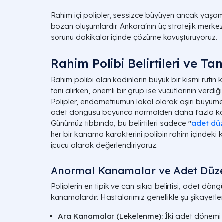
Rahim içi polipler, sessizce büyüyen ancak yaşam k
bozan oluşumlardır. Ankara'nın üç stratejik merke
sorunu dakikalar içinde çözüme kavuşturuyoruz.
Rahim Polibi Belirtileri ve Tan
Rahim polibi olan kadınların büyük bir kısmı rutin
tanı alırken, önemli bir grup ise vücutlarının verdiği
Polipler, endometriumun lokal olarak aşırı büyüme
adet döngüsü boyunca normalden daha fazla kan
Günümüz tıbbında, bu belirtileri sadece
"
adet düz
her bir kanama karakterini polibin rahim içindek
ipucu olarak değerlendiriyoruz.
Anormal Kanamalar ve Adet Düzensi
Poliplerin en tipik ve can sıkıcı belirtisi, adet dö
kanamalardır. Hastalarımız genellikle şu şikayetlerl
Ara Kanamalar (Lekelenme):
İki adet dönemi