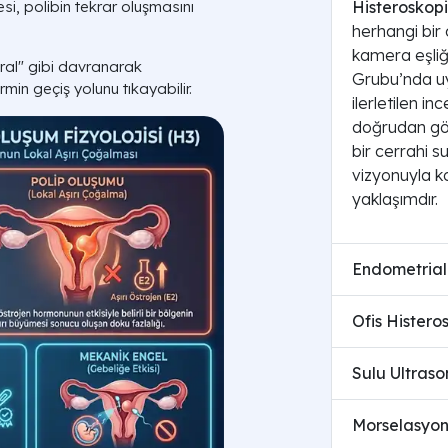
i, polibin tekrar oluşmasını
Histeroskopi
herhangi bir 
kamera eşliği
piral" gibi davranarak
Grubu’nda u
in geçiş yolunu tıkayabilir.
ilerletilen in
doğrudan görü
bir cerrahi s
vizyonuyla 
yaklaşımdır.
Endometrial 
Ofis Histero
Sulu Ultras
Morselasyon 