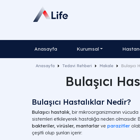
Anasayfa
Kurumsal
Hastane
Anasayfa
Tedavi Rehberi
Makale
Bulaşıcı H
Bulaşıcı Hast
Bulaşıcı Hastalıklar Nedir?
Bulaşıcı hastalık
, bir mikroorganizmanın vücuda g
sistemleri etkileyerek hastalığa neden olmasıdır.
bakteriler, virüsler, mantarlar
ve
parazitler
olab
çeşitli olup şunları içerir: