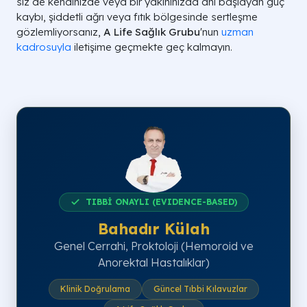
siz de kendinizde veya bir yakınınızda ani başlayan güç
kaybı, şiddetli ağrı veya fıtık bölgesinde sertleşme
gözlemliyorsanız,
A Life Sağlık Grubu
'nun
uzman
kadrosuyla
iletişime geçmekte geç kalmayın.
TIBBİ ONAYLI (EVIDENCE-BASED)
Bahadır Külah
Genel Cerrahi, Proktoloji (Hemoroid ve
Anorektal Hastalıklar)
Klinik Doğrulama
Güncel Tıbbi Kılavuzlar