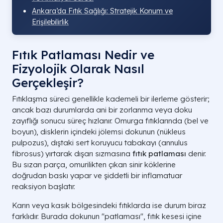
Ankara’da Fıtık Sağlığı: Stratejik Konum ve
Erişilebilirlik
Fıtık Patlaması Nedir ve
Fizyolojik Olarak Nasıl
Gerçekleşir?
Fıtıklaşma süreci genellikle kademeli bir ilerleme gösterir;
ancak bazı durumlarda ani bir zorlanma veya doku
zayıflığı sonucu süreç hızlanır. Omurga fıtıklarında (bel ve
boyun), disklerin içindeki jölemsi dokunun (nükleus
pulpozus), dıştaki sert koruyucu tabakayı (annulus
fibrosus) yırtarak dışarı sızmasına
fıtık patlaması
denir.
Bu sızan parça, omurilikten çıkan sinir köklerine
doğrudan baskı yapar ve şiddetli bir inflamatuar
reaksiyon başlatır.
Karın veya kasık bölgesindeki fıtıklarda ise durum biraz
farklıdır. Burada dokunun "patlaması", fıtık kesesi içine