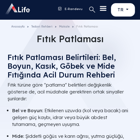
E-Randevu
TR
Anasayfa
Tedavi Rehberi
Makale
Fıtık Patlaması
Fıtık Patlaması
Fıtık Patlaması Belirtileri: Bel,
Boyun, Kasık, Göbek ve Mide
Fıtığında Acil Durum Rehberi
Fıtık türüne göre "patlama" belirtileri değişkenlik
gösterse de, acil müdahale gerektiren ortak sinyaller
şunlardır:
Bel ve Boyun:
Etkilenen uzuvda (kol veya bacak) ani
gelişen güç kaybı, idrar veya büyük abdest
tutamama, geçmeyen uyuşma.
Mide:
Şiddetli göğüs ve karın ağrısı, yutma güçlüğü,