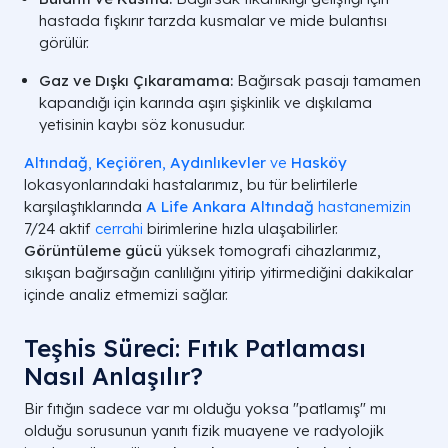
hastada fışkırır tarzda kusmalar ve mide bulantısı
görülür.
Gaz ve Dışkı Çıkaramama:
Bağırsak pasajı tamamen
kapandığı için karında aşırı şişkinlik ve dışkılama
yetisinin kaybı söz konusudur.
Altındağ
,
Keçiören
,
Aydınlıkevler
ve
Hasköy
lokasyonlarındaki hastalarımız, bu tür belirtilerle
karşılaştıklarında
A Life Ankara Altındağ
hastanemizin
7/24 aktif
cerrahi
birimlerine hızla ulaşabilirler.
Görüntüleme gücü
yüksek tomografi cihazlarımız,
sıkışan bağırsağın canlılığını yitirip yitirmediğini dakikalar
içinde analiz etmemizi sağlar.
Teşhis Süreci: Fıtık Patlaması
Nasıl Anlaşılır?
Bir fıtığın sadece var mı olduğu yoksa "patlamış" mı
olduğu sorusunun yanıtı fizik muayene ve radyolojik