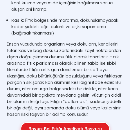
kanlı kusma veya mide içeriğinin boğulması sonucu
oluşan ani kramp.
Kasık:
Fıtık bölgesinde morarma, dokunulamayacak
kadar şiddetli ağrı, bulantı ve dışkı yapamama
(bağırsak tıkanması).
İnsan vücudunda organların veya dokuların, kendilerini
tutan kas ve bağ dokusu zarlarındaki zayıf noktalardan
dışarı doğru çıkması durumu fıtık olarak tanımlanır. Halk
arasında
fıtık patlaması
olarak bilinen tablo ise tıbbi
literatürde fıtığın artık geri dönülemez bir safhaya
ulaştığını, doku bütünlüğünün bozulduğunu veya fıtıklaşan
parçanın sıkışarak kan akımının kesildiğini ifade eder. Bu
durum, ister omurga bölgesindeki bir diskte, ister karın
duvarındaki bir açıklıkta meydana gelsin, vücut için ciddi
bir alarm niteliği taşır. Fıtığın "patlaması", sadece şiddetli
bir ağrı değil, aynı zamanda doku ölümü veya kalıcı sinir
hasarı riski taşıyan bir acil tıp konusudur.
Boyun-Bel Fıtığı Ameliyatı Başvuru