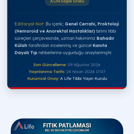
A Life Sağlık Grubu
Editoryal Not:
Bu içerik;
Genel Cerrahi, Proktoloji
(Hemoroid ve Anorektal Hastalıklar)
birimi tıbbi
süreçleri çerçevesinde, uzman hekimimiz
Bahadır
Külah
tarafından incelenmiş ve güncel
Kanıta
Dayalı Tıp
rehberlerine uygunluğu onaylanmıştır.
Son Güncelleme:
09 Ağustos 2026
Yayınlanma Tarihi:
24 Nisan 2024 17:07
Kurumsal Onay:
A Life Tıbbi Yayın Kurulu