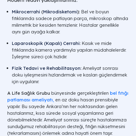
Modern tedavi yaklaşımlarımız:
Mikrocerrahi
(
Mikrodisketomi
):
Bel ve boyun
fıtıklarında sadece patlayan parça, mikroskop altında
milimetrik bir kesiden temizlenir. Hastalar genellikle
aynı gün ayağa kalkar.
Laparoskopik (Kapalı) Cerrahi
:
Kasık ve mide
fıtıklarında kamera yardımıyla yapılan müdahalelerdir.
İyileşme süreci çok hızlıdır.
Fizik Tedavi ve Rehabilitasyon
:
Ameliyat sonrası
doku iyileşmesini hızlandırmak ve kasları güçlendirmek
için uygulanır.
A Life Sağlık Grubu
bünyesinde gerçekleştirilen
bel fıtığı
patlaması ameliyatı
,
en az doku hasarı prensibiyle
yapılır. Bu sayede Ankara’nın her noktasından gelen
hastalarımız, kısa sürede sosyal yaşamlarına geri
dönebilmektedir. Ameliyat sonrası süreçte hastalarımıza
sunduğumuz rehabilitasyon desteği, fıtığın nüksetmesini
(tekrarlamasını) önlemek adına hayati önem taşır.