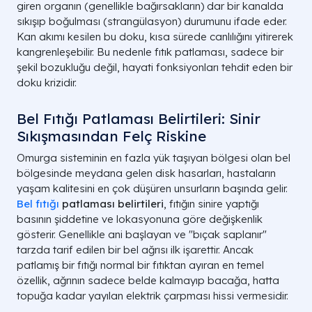
giren organın (genellikle bağırsakların) dar bir kanalda
sıkışıp boğulması (strangülasyon) durumunu ifade eder.
Kan akımı kesilen bu doku, kısa sürede canlılığını yitirerek
kangrenleşebilir. Bu nedenle fıtık patlaması, sadece bir
şekil bozukluğu değil, hayati fonksiyonları tehdit eden bir
doku krizidir.
Bel Fıtığı Patlaması Belirtileri: Sinir
Sıkışmasından Felç Riskine
Omurga sisteminin en fazla yük taşıyan bölgesi olan bel
bölgesinde meydana gelen disk hasarları, hastaların
yaşam kalitesini en çok düşüren unsurların başında gelir.
Bel fıtığı
patlaması belirtileri
, fıtığın sinire yaptığı
basının şiddetine ve lokasyonuna göre değişkenlik
gösterir. Genellikle ani başlayan ve "bıçak saplanır"
tarzda tarif edilen bir bel ağrısı ilk işarettir. Ancak
patlamış bir fıtığı normal bir fıtıktan ayıran en temel
özellik, ağrının sadece belde kalmayıp bacağa, hatta
topuğa kadar yayılan elektrik çarpması hissi vermesidir.