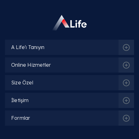
Bel fıtığı patlaması felç yapar mı?
Fıtık patlaması nasıl geçer?
Fıtık patlaması ameliyatı (Mikrocerrahi) nedir?
A Life'ı Tanıyın
Fıtık patlaması ameliyatı riskleri nelerdir?
Online Hizmetler
Fıtık patlaması ameliyatı olanların yorumları
nasıldır?
Size Özel
Hamilelikte fıtık patlaması durumunda ne
yapılmalı?
İletişim
Formlar