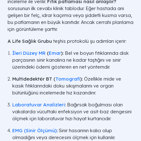
inceleme ile verilir.
Fıtık patlaması nasıl anlaşılır?
sorusunun ilk cevabı klinik tablodur. Eğer hastada ani
gelişen bir felç, idrar kaçırma veya şiddetli kusma varsa,
bu patlamanın en büyük kanıtıdır. Ancak cerrahi planlama
için görüntüleme şarttır.
A Life Sağlık Grubu
teşhis protokolü şu adımları içerir:
İleri Düzey MR
(
Emar
):
Bel ve boyun fıtıklarında disk
parçasının sinir kanalına ne kadar taştığını ve sinir
üzerindeki ödemi gösteren en net yöntemdir.
Multidedektör BT (
Tomografi
):
Özellikle mide ve
kasık fıtıklarındaki doku sıkışmalarını ve organ
bütünlüğünü incelemede hız kazandırır.
Laboratuvar Analizleri
:
Bağırsak boğulması olan
vakalarda vücuttaki enfeksiyon ve asit-baz dengesini
ölçmek için laboratuvar hızı hayat kurtarıcıdır.
EMG (Sinir Ölçümü)
:
Sinir hasarının kalıcı olup
olmadığını veya derecesini ölçmek için kullanılır.