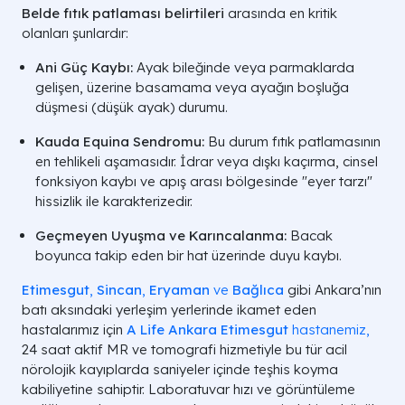
Belde fıtık patlaması belirtileri
arasında en kritik
olanları şunlardır:
Ani Güç Kaybı:
Ayak bileğinde veya parmaklarda
gelişen, üzerine basamama veya ayağın boşluğa
düşmesi (düşük ayak) durumu.
Kauda Equina Sendromu:
Bu durum fıtık patlamasının
en tehlikeli aşamasıdır. İdrar veya dışkı kaçırma, cinsel
fonksiyon kaybı ve apış arası bölgesinde "eyer tarzı"
hissizlik ile karakterizedir.
Geçmeyen Uyuşma ve Karıncalanma:
Bacak
boyunca takip eden bir hat üzerinde duyu kaybı.
Etimesgut
,
Sincan
,
Eryaman
ve
Bağlıca
gibi Ankara’nın
batı aksındaki yerleşim yerlerinde ikamet eden
hastalarımız için
A Life Ankara Etimesgut
hastanemiz,
24 saat aktif MR ve tomografi hizmetiyle bu tür acil
nörolojik kayıplarda saniyeler içinde teşhis koyma
kabiliyetine sahiptir. Laboratuvar hızı ve görüntüleme