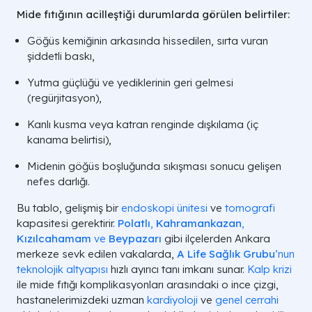
Mide fıtığının acilleştiği durumlarda görülen belirtiler:
Göğüs kemiğinin arkasında hissedilen, sırta vuran
şiddetli baskı,
Yutma güçlüğü ve yediklerinin geri gelmesi
(regürjitasyon),
Kanlı kusma veya katran renginde dışkılama (iç
kanama belirtisi),
Midenin göğüs boşluğunda sıkışması sonucu gelişen
nefes darlığı.
Bu tablo, gelişmiş bir
endoskopi ünitesi
ve
tomografi
kapasitesi gerektirir.
Polatlı
,
Kahramankazan
,
Kızılcahamam
ve
Beypazarı
gibi ilçelerden Ankara
merkeze sevk edilen vakalarda,
A Life Sağlık Grubu
’nun
teknolojik altyapısı
hızlı ayırıcı tanı imkanı sunar.
Kalp krizi
ile mide fıtığı komplikasyonları arasındaki o ince çizgi,
hastanelerimizdeki uzman
kardiyoloji
ve
genel cerrahi