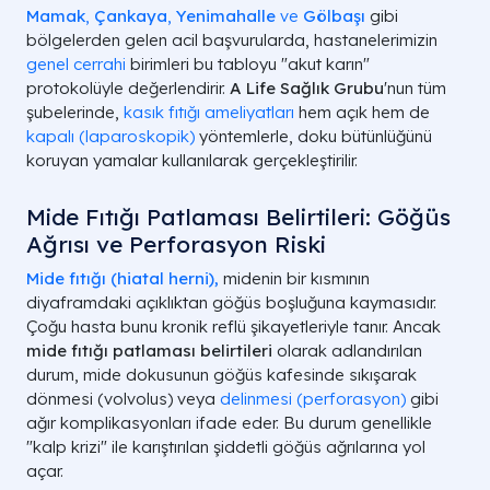
Mamak
,
Çankaya
,
Yenimahalle
ve
Gölbaşı
gibi
bölgelerden gelen acil başvurularda, hastanelerimizin
genel cerrahi
birimleri bu tabloyu "akut karın"
protokolüyle değerlendirir.
A Life Sağlık Grubu
'nun tüm
şubelerinde,
kasık fıtığı ameliyatları
hem açık hem de
kapalı (laparoskopik)
yöntemlerle, doku bütünlüğünü
koruyan yamalar kullanılarak gerçekleştirilir.
Mide Fıtığı Patlaması Belirtileri: Göğüs
Ağrısı ve Perforasyon Riski
Mide fıtığı (hiatal herni),
midenin bir kısmının
diyaframdaki açıklıktan göğüs boşluğuna kaymasıdır.
Çoğu hasta bunu kronik reflü şikayetleriyle tanır. Ancak
mide fıtığı patlaması belirtileri
olarak adlandırılan
durum, mide dokusunun göğüs kafesinde sıkışarak
dönmesi (volvolus) veya
delinmesi (perforasyon)
gibi
ağır komplikasyonları ifade eder. Bu durum genellikle
"kalp krizi" ile karıştırılan şiddetli göğüs ağrılarına yol
açar.