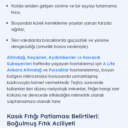
Kolda aniden gelişen sönme ve bir eşyayı tutamama
hissi,
Boyundan kürek kemiklerine yayılan yanan tarzda
ağrılar,
İleri vakalarda bacaklarda güçsüzlük ve yürüme
dengesizliği (omurilik basısı nedeniyle).
Altındağ
,
Keçiören
,
Aydınlıkevler
ve
Kavacık
Subayevleri
hattında yaşayan hastalarımız için
A Life
Ankara Altındağ
ve
Pursaklar
hastanelerimiz, boyun
bölgesi mikrosirürjisi konusunda uzmanlaşmış
kadrosuyla hizmet vermektedir. Teşhis sürecinde
kullanılan ileri düzey radyolojik imkanlar, fıtığın hangi sinir
kökünü ne derecede etkilediğini milimetrik olarak
saptamamıza olanak tanır.
Kasık Fıtığı Patlaması Belirtileri:
Boğulmuş Fıtık Aciliyeti