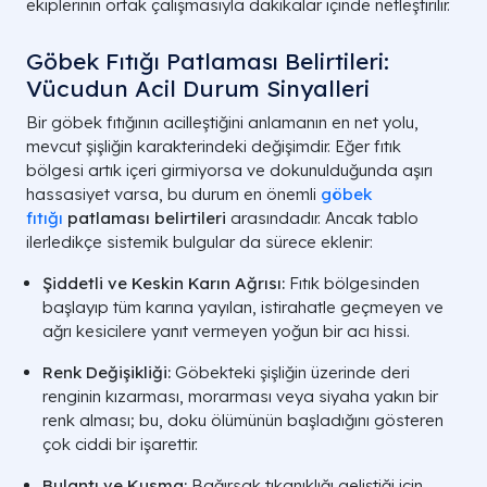
ekiplerinin ortak çalışmasıyla dakikalar içinde netleştirilir.
Göbek Fıtığı Patlaması Belirtileri:
Vücudun Acil Durum Sinyalleri
Bir göbek fıtığının acilleştiğini anlamanın en net yolu,
mevcut şişliğin karakterindeki değişimdir. Eğer fıtık
bölgesi artık içeri girmiyorsa ve dokunulduğunda aşırı
hassasiyet varsa, bu durum en önemli
göbek
fıtığı
patlaması belirtileri
arasındadır. Ancak tablo
ilerledikçe sistemik bulgular da sürece eklenir:
Şiddetli ve Keskin Karın Ağrısı:
Fıtık bölgesinden
başlayıp tüm karına yayılan, istirahatle geçmeyen ve
ağrı kesicilere yanıt vermeyen yoğun bir acı hissi.
Renk Değişikliği:
Göbekteki şişliğin üzerinde deri
renginin kızarması, morarması veya siyaha yakın bir
renk alması; bu, doku ölümünün başladığını gösteren
çok ciddi bir işarettir.
Bulantı ve Kusma:
Bağırsak tıkanıklığı geliştiği için