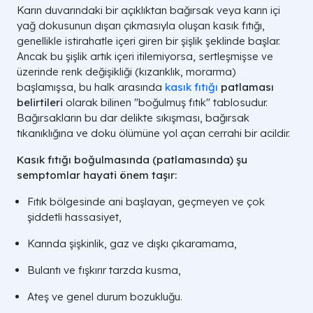
Karın duvarındaki bir açıklıktan bağırsak veya karın içi
yağ dokusunun dışarı çıkmasıyla oluşan kasık fıtığı,
genellikle istirahatle içeri giren bir şişlik şeklinde başlar.
Ancak bu şişlik artık içeri itilemiyorsa, sertleşmişse ve
üzerinde renk değişikliği (kızarıklık, morarma)
başlamışsa, bu halk arasında
kasık fıtığı
patlaması
belirtileri
olarak bilinen "boğulmuş fıtık" tablosudur.
Bağırsakların bu dar delikte sıkışması, bağırsak
tıkanıklığına ve doku ölümüne yol açan cerrahi bir acildir.
Kasık fıtığı boğulmasında (patlamasında) şu
semptomlar hayati önem taşır:
Fıtık bölgesinde ani başlayan, geçmeyen ve çok
şiddetli hassasiyet,
Karında şişkinlik, gaz ve dışkı çıkaramama,
Bulantı ve fışkırır tarzda kusma,
Ateş ve genel durum bozukluğu.