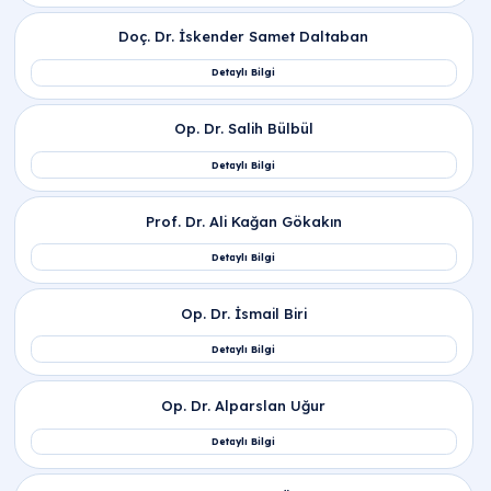
Sıkça Sorulan Sorular
Boyun fıtığı patlaması nasıl anlaşılır?
Boyun fıtığı patlaması; kolda ve parmaklarda ani
güç kaybı,
elektriklenme hissi,
şiddetli omuz ağrısı
ve el becerilerinde (düğme ilikleme gibi) azalma il
kendini gösterir. Ağrı genellikle baş hareketleriyle
şiddetlenir.
Kasık fıtığı patlaması (boğulması) belirtileri
nelerdir?