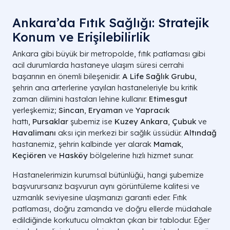
Ankara’da Fıtık Sağlığı: Stratejik
Konum ve Erişilebilirlik
Ankara gibi büyük bir metropolde, fıtık patlaması gibi
acil durumlarda hastaneye ulaşım süresi cerrahi
başarının en önemli bileşenidir.
A Life Sağlık Grubu
,
şehrin ana arterlerine yayılan hastaneleriyle bu kritik
zaman dilimini hastaları lehine kullanır.
Etimesgut
yerleşkemiz;
Sincan
,
Eryaman
ve
Yapracık
hattı,
Pursaklar
şubemiz ise
Kuzey Ankara
,
Çubuk
ve
Havalimanı
aksı için merkezi bir sağlık üssüdür.
Altındağ
hastanemiz, şehrin kalbinde yer alarak
Mamak
,
Keçiören
ve
Hasköy
bölgelerine hızlı hizmet sunar.
Hastanelerimizin kurumsal bütünlüğü, hangi şubemize
başvurursanız başvurun aynı görüntüleme kalitesi ve
uzmanlık seviyesine ulaşmanızı garanti eder. Fıtık
patlaması, doğru zamanda ve doğru ellerde müdahale
edildiğinde korkutucu olmaktan çıkan bir tablodur. Eğer