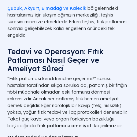
Çubuk
,
Akyurt
,
Elmadağ
ve
Kalecik
bölgelerindeki
hastalarımız için ulaşım ağımızın merkeziliği, teşhis
süresini minimize etmektedir. Erken teşhis, fıtık patlaması
sonrası gelişebilecek kalıcı engellerin önündeki tek
engeldir.
Tedavi ve Operasyon: Fıtık
Patlaması Nasıl Geçer ve
Ameliyat Süreci
"Fıtık patlaması kendi kendine geçer mi?" sorusu
hastalar tarafından sıkça sorulsa da, patlamış bir fıtığın
tıbbi müdahale olmadan eski formuna dönmesi
imkansızdır. Ancak her patlamış fıtık hemen ameliyat
demek değildir. Eğer nörolojik bir kayıp (felç, hissizlik)
yoksa, yoğun fizik tedavi ve ilaç protokolleri denenebilir.
Fakat güç kaybı veya organ fonksiyon bozukluğu
başladığında
fıtık patlaması ameliyatı
kaçınılmazdır.