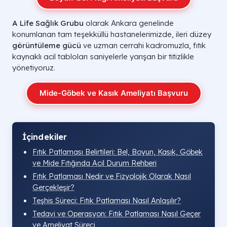
A Life Sağlık Grubu
olarak Ankara genelinde
konumlanan tam teşekküllü hastanelerimizde, ileri düzey
görüntüleme gücü
ve uzman cerrahi kadromuzla, fıtık
kaynaklı acil tabloları saniyelerle yarışan bir titizlikle
yönetiyoruz.
Mide-Göbek ve Kasık Ameliyatı Başvuru
İçindekiler
Fıtık Patlaması Belirtileri: Bel, Boyun, Kasık, Göbek
ve Mide Fıtığında Acil Durum Rehberi
Fıtık Patlaması Nedir ve Fizyolojik Olarak Nasıl
Gerçekleşir?
Teşhis Süreci: Fıtık Patlaması Nasıl Anlaşılır?
Tedavi ve Operasyon: Fıtık Patlaması Nasıl Geçer
ve Ameliyat Süreci