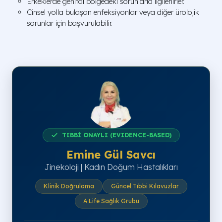
Erkeklerde genital bölgedeki sorunlarla ilgilenirler.
Cinsel yolla bulaşan enfeksiyonlar veya diğer ürolojik
sorunlar için başvurulabilir.
TIBBİ ONAYLI (EVIDENCE-BASED)
Emine Gül Savcı
Jinekoloji | Kadın Doğum Hastalıkları
Klinik Doğrulama
Güncel Tıbbi Kılavuzlar
A Life Sağlık Grubu