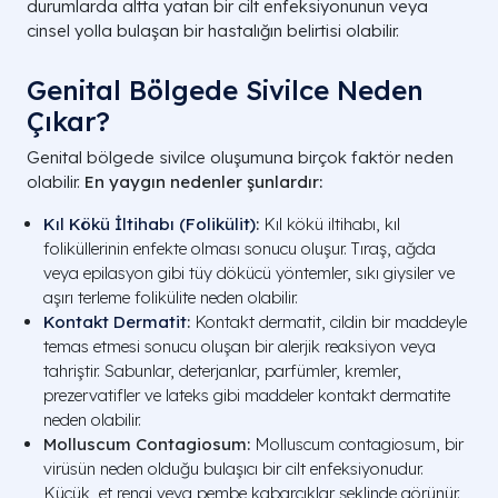
durumlarda altta yatan bir cilt enfeksiyonunun veya
cinsel yolla bulaşan bir hastalığın belirtisi olabilir.
Genital Bölgede Sivilce Neden
Çıkar?
Genital bölgede sivilce oluşumuna birçok faktör neden
olabilir.
En yaygın nedenler şunlardır:
Kıl Kökü İltihabı (Folikülit)
:
Kıl kökü iltihabı, kıl
foliküllerinin enfekte olması sonucu oluşur. Tıraş, ağda
veya epilasyon gibi tüy dökücü yöntemler, sıkı giysiler ve
aşırı terleme folikülite neden olabilir.
Kontakt Dermatit
:
Kontakt dermatit, cildin bir maddeyle
temas etmesi sonucu oluşan bir alerjik reaksiyon veya
tahriştir. Sabunlar, deterjanlar, parfümler, kremler,
prezervatifler ve lateks gibi maddeler kontakt dermatite
neden olabilir.
Molluscum Contagiosum:
Molluscum contagiosum, bir
virüsün neden olduğu bulaşıcı bir cilt enfeksiyonudur.
Küçük, et rengi veya pembe kabarcıklar şeklinde görünür.