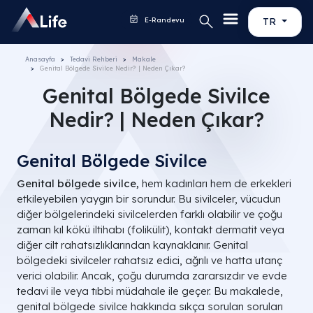
E-Randevu
TR
Anasayfa
Tedavi Rehberi
Makale
Genital Bölgede Sivilce Nedir? | Neden Çıkar?
Genital Bölgede Sivilce
Nedir? | Neden Çıkar?
Genital Bölgede Sivilce
Genital bölgede sivilce,
hem kadınları hem de erkekleri
etkileyebilen yaygın bir sorundur. Bu sivilceler, vücudun
diğer bölgelerindeki sivilcelerden farklı olabilir ve çoğu
zaman kıl kökü iltihabı (folikülit), kontakt dermatit veya
diğer cilt rahatsızlıklarından kaynaklanır. Genital
bölgedeki sivilceler rahatsız edici, ağrılı ve hatta utanç
verici olabilir. Ancak, çoğu durumda zararsızdır ve evde
tedavi ile veya tıbbi müdahale ile geçer. Bu makalede,
genital bölgede sivilce hakkında sıkça sorulan soruları