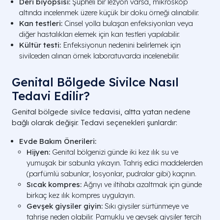
Deri biyopsisi:
Şüpheli bir lezyon varsa, mikroskop
altında incelenmek üzere küçük bir doku örneği alınabilir.
Kan testleri:
Cinsel yolla bulaşan enfeksiyonları veya
diğer hastalıkları elemek için kan testleri yapılabilir.
Kültür testi:
Enfeksiyonun nedenini belirlemek için
sivilceden alınan örnek laboratuvarda incelenebilir.
Genital Bölgede Sivilce Nasıl
Tedavi Edilir?
Genital bölgede sivilce tedavisi, altta yatan nedene
bağlı olarak değişir. Tedavi seçenekleri şunlardır:
Evde Bakım Önerileri:
Hijyen:
Genital bölgenizi günde iki kez ılık su ve
yumuşak bir sabunla yıkayın. Tahriş edici maddelerden
(parfümlü sabunlar, losyonlar, pudralar gibi) kaçının.
Sıcak kompres:
Ağrıyı ve iltihabı azaltmak için günde
birkaç kez ılık kompres uygulayın.
Gevşek giysiler giyin:
Sıkı giysiler sürtünmeye ve
tahrişe neden olabilir. Pamuklu ve gevşek giysiler tercih