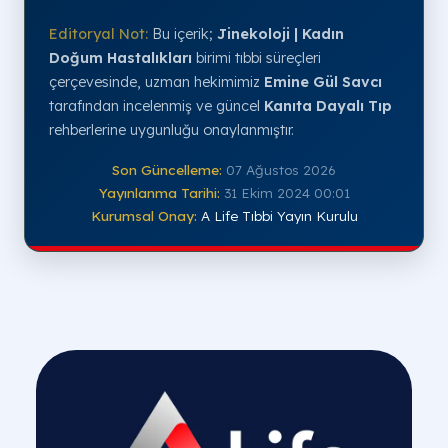
Editoryal Not:
Bu içerik;
Jinekoloji | Kadın
Doğum Hastalıkları
birimi tıbbi süreçleri
çerçevesinde, uzman hekimimiz
Emine Gül Savcı
tarafından incelenmiş ve güncel
Kanıta Dayalı Tıp
rehberlerine uygunluğu onaylanmıştır.
Son Güncelleme:
07 Ağustos 2026
Yayınlanma Tarihi:
31 Ekim 2024 00:01
Kurumsal Onay:
A Life Tıbbi Yayın Kurulu