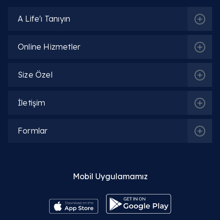
Kadın Doğum Acil | Poliklinik
A Life'ı Tanıyın
Online Hizmetler
İlgili Hekimler
Size Özel
Op. Dr. Emine Gül Savcı
İletişim
Detaylı Bilgi
Formlar
Op. Dr. Khayala Aliyeva
Detaylı Bilgi
Mobil Uygulamamız
Op. Dr. Oskar Öğüten
Detaylı Bilgi