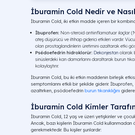
İburamin Cold Nedir ve Nasıl
İburamin Cold, iki etkin madde içeren bir kombina
İbuprofen:
Non-steroid antiinflamatuar ilaçlar (N
ateş düşürücü ve iltihap giderici etkileri vardır. V
olan prostaglandinlerin üretimini azaltarak etki göst
Psödoefedrin hidroklorür:
Dekonjestan
olarak bi
sinüslerdeki kan damarlarını daraltarak burun tıkan
kolaylaştırır.
İburamin Cold, bu iki etkin maddenin birleşik etkisi
semptomlarını etkili bir şekilde giderir. İbuprofen, 
azaltırken, psödoefedrin
burun tıkanıklığını
giderer
İburamin Cold Kimler Tarafın
İburamin Cold, 12 yaş ve üzeri yetişkinler ve çocukl
Ancak, bazı kişilerin İburamin Cold kullanmadan 
gerekmektedir. Bu kişiler şunlardır: