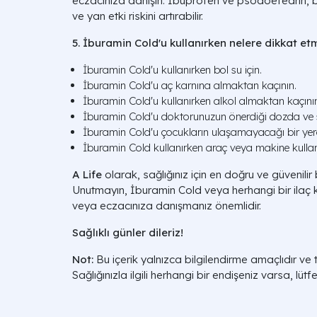
eczacınıza danışın. İbuprofen ve psödoefedrin, baz
ve yan etki riskini artırabilir.
5. İburamin Cold'u kullanırken nelere dikkat et
İburamin Cold'u kullanırken bol su için.
İburamin Cold'u aç karnına almaktan kaçının.
İburamin Cold'u kullanırken alkol almaktan kaçını
İburamin Cold'u doktorunuzun önerdiği dozda ve s
İburamin Cold'u çocukların ulaşamayacağı bir yer
İburamin Cold kullanırken araç veya makine kulla
A Life
olarak, sağlığınız için en doğru ve güvenilir 
Unutmayın, İburamin Cold veya herhangi bir ila
veya eczacınıza danışmanız önemlidir.
Sağlıklı günler dileriz!
Not:
Bu içerik yalnızca bilgilendirme amaçlıdır ve 
Sağlığınızla ilgili herhangi bir endişeniz varsa, lüt