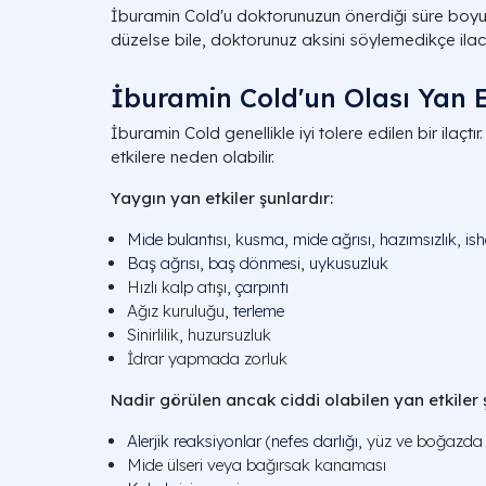
İburamin Cold'u doktorunuzun önerdiği süre boyu
düzelse bile, doktorunuz aksini söylemedikçe ila
İburamin Cold'un Olası Yan Et
İburamin Cold genellikle iyi tolere edilen bir ilaçtı
etkilere neden olabilir.
Yaygın yan etkiler şunlardır:
Mide bulantısı
,
kusma
,
mide ağrısı
,
hazımsızlık
,
ish
Baş ağrısı
,
baş dönmesi
,
uykusuzluk
Hızlı kalp atışı,
çarpıntı
Ağız kuruluğu,
terleme
Sinirlilik, huzursuzluk
İdrar yapmada zorluk
Nadir görülen ancak ciddi olabilen yan etkiler 
Alerjik reaksiyonlar
(
nefes darlığı
, yüz ve boğazda 
Mide ülseri veya bağırsak kanaması