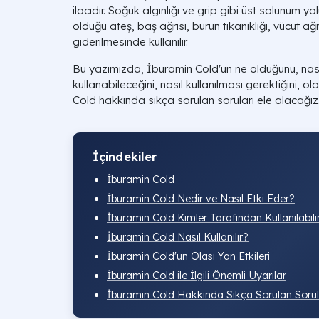
ilacıdır. Soğuk algınlığı ve grip gibi üst solunum y
olduğu ateş, baş ağrısı, burun tıkanıklığı, vücut ağ
giderilmesinde kullanılır.
Bu yazımızda, İburamin Cold'un ne olduğunu, nasıl e
kullanabileceğini, nasıl kullanılması gerektiğini, ol
Cold hakkında sıkça sorulan soruları ele alacağız
İçindekiler
İburamin Cold
İburamin Cold Nedir ve Nasıl Etki Eder?
İburamin Cold Kimler Tarafından Kullanılabili
İburamin Cold Nasıl Kullanılır?
İburamin Cold'un Olası Yan Etkileri
İburamin Cold ile İlgili Önemli Uyarılar
İburamin Cold Hakkında Sıkça Sorulan Sorul