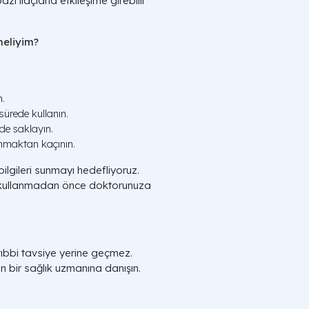
ı ilaçlarla etkileşime girebilir
meliyim?
n.
ürede kullanın.
de saklayın.
nmaktan kaçının.
bilgileri sunmayı hedefliyoruz.
ç kullanmadan önce doktorunuza
tıbbi tavsiye yerine geçmez.
fen bir sağlık uzmanına danışın.