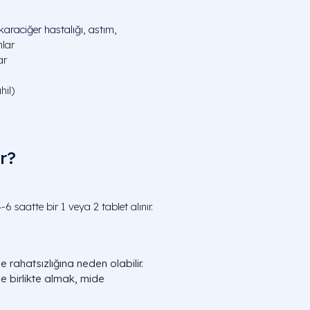
karaciğer hastalığı
,
astım
,
lar
ar
hil)
r?
-6 saatte bir 1 veya 2 tablet alınır.
.
rahatsızlığına neden olabilir.
e birlikte almak, mide