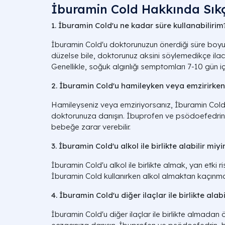
İburamin Cold Hakkında Sıkç
1. İburamin Cold'u ne kadar süre kullanabilirim
İburamin Cold'u doktorunuzun önerdiği süre boyu
düzelse bile, doktorunuz aksini söylemedikçe ila
Genellikle, soğuk algınlığı semptomları 7-10 gün iç
2. İburamin Cold'u hamileyken veya emzirirken 
Hamileyseniz veya emziriyorsanız, İburamin Col
doktorunuza danışın. İbuprofen ve psödoefedrin,
bebeğe zarar verebilir.
3. İburamin Cold'u alkol ile birlikte alabilir miy
İburamin Cold'u alkol ile birlikte almak, yan etki ris
İburamin Cold kullanırken alkol almaktan kaçınmanı
4. İburamin Cold'u diğer ilaçlar ile birlikte alab
İburamin Cold'u diğer ilaçlar ile birlikte almada