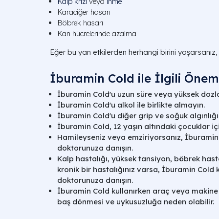
Kalp krizi
veya
inme
Karaciğer hasarı
Böbrek hasarı
Kan hücrelerinde azalma
Eğer bu yan etkilerden herhangi birini yaşarsanız
İburamin Cold ile İlgili Önem
İburamin Cold'u uzun süre veya yüksek dozl
İburamin Cold'u alkol ile birlikte almayın.
İburamin Cold'u diğer grip ve soğuk algınlığı i
İburamin Cold, 12 yaşın altındaki çocuklar iç
Hamileyseniz veya emziriyorsanız, İburami
doktorunuza danışın.
Kalp hastalığı, yüksek tansiyon, böbrek hasta
kronik bir hastalığınız varsa, İburamin Col
doktorunuza danışın.
İburamin Cold kullanırken araç veya makine
baş dönmesi ve uykusuzluğa neden olabilir.