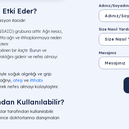
Adınız/Soyadın
 Etki Eder?
syon ilacıdır:
Size Nasıl Yardı
SAID) grubuna aittir. Ağrı kesici,
ücutta ağrı ve iltihaplanmaya neden
erir.
linen bir ilaçtır.
Burun
ve
Mesajınız
ıklığını giderir ve nefes almayı
yle soğuk algınlığı ve grip
ağrıyı,
ateşi
ve
iltihabı
ek nefes almayı kolaylaştırır.
dan Kullanılabilir?
ar tarafından kullanılabilir.
önce doktorlarına danışmaları