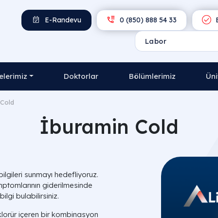
E-Randevu
0 (850) 888 54 33
E
lerimiz
Doktorlar
Bölümlerimiz
Üni
 Cold
İburamin Cold
bilgileri sunmayı hedefliyoruz.
ptomlarının giderilmesinde
lgi bulabilirsiniz.
lorür içeren bir kombinasyon