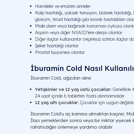
Hamileler ve emziren anneler
Kalp hastalığı
,
yüksek tansiyon
,
böbrek hastalığı
,
glokom
,
tiroid hastalığı
gibi
kronik hastalıkları
olan
Mide ülseri
veya
bağırsak
kanaması öyküsü olanl
Aspirin veya diğer NSAID'lere alerjisi olanlar
Diğer ilaçlar kullananlar (reçetesiz satılan ilaçlar da
Şeker hastalığı
olanlar
Prostat büyümesi
olanlar
İburamin Cold Nasıl Kullanılı
İburamin Cold, ağızdan alınır.
Yetişkinler ve 12 yaş üstü çocuklar:
Genellikle 4
24 saat içinde 6 tabletten fazla alınmamalıdır.
12 yaş altı çocuklar:
Çocuklar için uygun değildir
İburamin Cold'u aç karnına almaktan kaçının. Mide 
İlacı yemeklerden sonra veya bir miktar yiyecek il
rahatsızlığını önlemeye yardımcı olabilir.