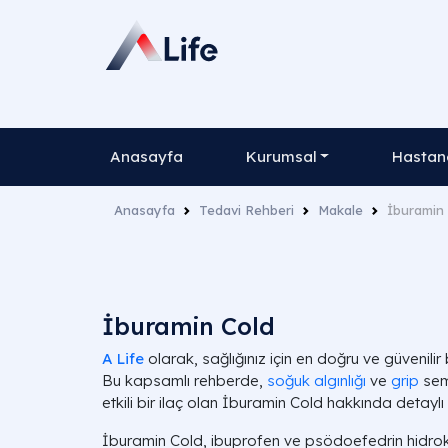
Anasayfa
Kurumsal
Hastane
Anasayfa
Tedavi Rehberi
Makale
İburamin
İburamin Cold
A Life
olarak, sağlığınız için en doğru ve güvenilir 
Bu kapsamlı rehberde,
soğuk algınlığı
ve
grip
sem
etkili bir ilaç olan İburamin Cold hakkında detaylı bi
İburamin Cold, ibuprofen ve psödoefedrin hidrok