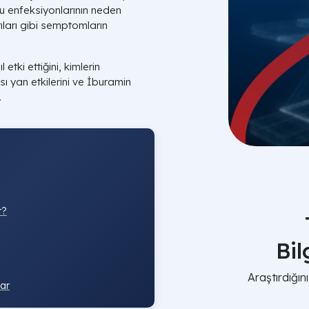
olu enfeksiyonlarının neden
rıları gibi semptomların
tki ettiğini, kimlerin
ası yan etkilerini ve İburamin
.
r?
Bi
Araştırdığı
ar