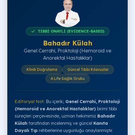
TIBBİ ONAYLI (EVIDENCE-BASED)
Bahadır Külah
Genel Cerrahi, Proktoloji (Hemoroid ve
Anorektal Hastalıklar)
Klinik Doğrulama
Güncel Tıbbi Kılavuzlar
A Life Sağlık Grubu
Editoryal Not:
Bu içerik;
Genel Cerrahi, Proktoloji
(Hemoroid ve Anorektal Hastalıklar)
birimi tıbbi
süreçleri çerçevesinde, uzman hekimimiz
Bahadır
Külah
tarafından incelenmiş ve güncel
Kanıta
Dayalı Tıp
rehberlerine uygunluğu onaylanmıştır.