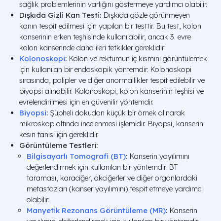
sağlık problemlerinin varlığını göstermeye yardımcı olabilir.
Dışkıda Gizli Kan Testi:
Dışkıda gözle görünmeyen
kanın tespit edilmesi için yapılan bir testtir. Bu test, kolon
kanserinin erken teşhisinde kullanılabilir, ancak 3. evre
kolon kanserinde daha ileri tetkikler gereklidir.
Kolonoskopi
:
Kolon ve rektumun iç kısmını görüntülemek
için kullanılan bir endoskopik yöntemdir. Kolonoskopi
sırasında, polipler ve diğer anormallikler tespit edilebilir ve
biyopsi alınabilir. Kolonoskopi, kolon kanserinin teşhisi ve
evrelendirilmesi için en güvenilir yöntemdir.
Biyopsi
:
Şüpheli dokudan küçük bir örnek alınarak
mikroskop altında incelenmesi işlemidir. Biyopsi, kanserin
kesin tanısı için gereklidir.
Görüntüleme Testleri:
Bilgisayarlı Tomografi (BT)
:
Kanserin yayılımını
değerlendirmek için kullanılan bir yöntemdir. BT
taraması, karaciğer, akciğerler ve diğer organlardaki
metastazları (kanser yayılımını) tespit etmeye yardımcı
olabilir.
Manyetik Rezonans Görüntüleme (MR)
:
Kanserin