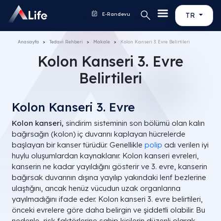
E-Randevu
TR
Anasayfa
Tedavi Rehberi
Makale
Kolon Kanseri 3. Evre Belirtileri
Kolon Kanseri 3. Evre
Belirtileri
Kolon Kanseri 3. Evre
Kolon kanseri,
sindirim sisteminin son bölümü olan kalın
bağırsağın (kolon) iç duvarını kaplayan hücrelerde
başlayan bir kanser türüdür. Genellikle
polip
adı verilen iyi
huylu oluşumlardan kaynaklanır. Kolon kanseri evreleri,
kanserin ne kadar yayıldığını gösterir ve 3. evre, kanserin
bağırsak duvarının dışına yayılıp yakındaki lenf bezlerine
ulaştığını, ancak henüz vücudun uzak organlarına
yayılmadığını ifade eder. Kolon kanseri 3. evre belirtileri,
önceki evrelere göre daha belirgin ve şiddetli olabilir. Bu
nedenle, risk faktörlerine sahip kişilerin düzenli olarak