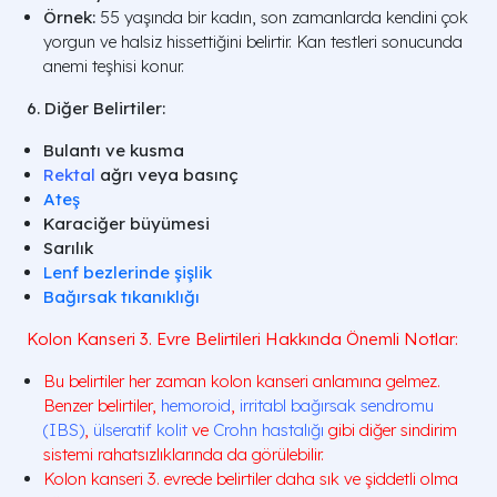
Örnek:
55 yaşında bir kadın, son zamanlarda kendini çok
yorgun ve halsiz hissettiğini belirtir. Kan testleri sonucunda
anemi teşhisi konur.
6. Diğer Belirtiler:
Bulantı ve kusma
Rektal
ağrı veya basınç
Ateş
Karaciğer büyümesi
Sarılık
Lenf bezlerinde şişlik
Bağırsak tıkanıklığı
Kolon Kanseri 3. Evre Belirtileri Hakkında Önemli Notlar:
Bu belirtiler her zaman kolon kanseri anlamına gelmez.
Benzer belirtiler,
hemoroid
,
irritabl bağırsak sendromu
(IBS)
,
ülseratif kolit
ve
Crohn hastalığı
gibi diğer sindirim
sistemi rahatsızlıklarında da görülebilir.
Kolon kanseri 3. evrede belirtiler daha sık ve şiddetli olma