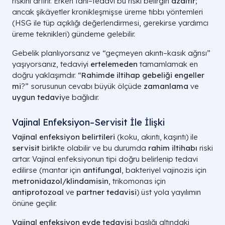
riskini artırır. Erken tanı–tedavi bu riski belirgin
azaltır
;
ancak şikâyetler kronikleşmişse üreme tıbbı yöntemleri
(HSG ile tüp açıklığı değerlendirmesi, gerekirse yardımcı
üreme teknikleri) gündeme gelebilir.
Gebelik planlıyorsanız ve “geçmeyen akıntı–kasık ağrısı”
yaşıyorsanız, tedaviyi
ertelemeden
tamamlamak en
doğru yaklaşımdır. “
Rahimde iltihap gebeliği engeller
mi
?” sorusunun cevabı büyük ölçüde
zamanlama
ve
uygun tedavi
ye bağlıdır.
Vajinal Enfeksiyon–Servisit İle İlişki
Vajinal enfeksiyon belirtileri
(koku, akıntı, kaşıntı) ile
servisit
birlikte olabilir ve bu durumda
rahim iltihabı
riski
artar. Vajinal enfeksiyonun tipi doğru belirlenip tedavi
edilirse (mantar için
antifungal
, bakteriyel vajinozis için
metronidazol/klindamisin
, trikomonas için
antiprotozoal
ve
partner tedavisi
) üst yola yayılımın
önüne geçilir.
Vajinal enfeksiyon evde tedavisi
başlığı altındaki