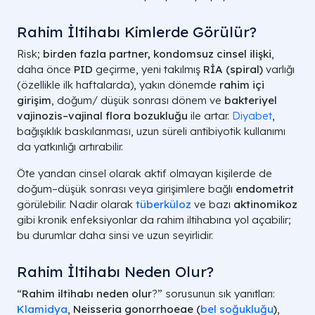
Rahim İltihabı Kimlerde Görülür?
Risk;
birden fazla partner, kondomsuz cinsel ilişki
,
daha önce
PID
geçirme, yeni takılmış
RİA (spiral)
varlığı
(özellikle ilk haftalarda), yakın dönemde
rahim içi
girişim
, doğum/ düşük sonrası dönem ve
bakteriyel
vajinozis–vajinal flora bozukluğu
ile artar.
Diyabet
,
bağışıklık baskılanması, uzun süreli antibiyotik kullanımı
da yatkınlığı artırabilir.
Öte yandan cinsel olarak aktif olmayan kişilerde de
doğum–düşük sonrası veya girişimlere bağlı
endometrit
görülebilir. Nadir olarak
tüberküloz
ve bazı
aktinomikoz
gibi kronik enfeksiyonlar da rahim iltihabına yol açabilir;
bu durumlar daha sinsi ve uzun seyirlidir.
Rahim İltihabı Neden Olur?
“
Rahim iltihabı neden olur
?” sorusunun sık yanıtları:
Klamidya
,
Neisseria gonorrhoeae (
bel soğukluğu
)
,