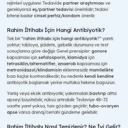
rejimleri uygulanır. Tedavide
partner araştırması
ve
gerekiyorsa
eş/partner tedavisi
önemlidir; tedavi
bitene kadar
cinsel perhiz/kondom
önerilir.
Rahim İltihabı İçin Hangi Antibiyotik?
Tek bir “
rahim iltihabı için hangi antibiyotik
?” yanıtı
yoktur; tabloya, şiddete, gebelik durumuna ve test
sonuçlarına göre değişir. Genel prensipler:
gonore
kapsaması için
sefalosporin
,
klamidya
için
tetrasiklin/alternatifler
,
anaerob
kapsaması için
metronidazol/klindamisin
eklenmesidir.
Hamilelikte
bazı ilaçlar kontrendikedir; bu nedenle
kendi kendine
antibiyotik başlamak yerine mutlaka hekime başvurun.
Yanlış veya eksik antibiyotik; yakınmaları
bastırıp
altta
apseyi büyütebilir, nüksü artırabilir. Tedaviye 48–72
saatte yanıt yoksa, tanı gözden geçirilir;
tubo–ovaryen
apse
varsa drenaj/cerrahi gündeme gelebilir.
Rahim İltihabı Nasıl Temizlenir? Ne İyi Gelir?