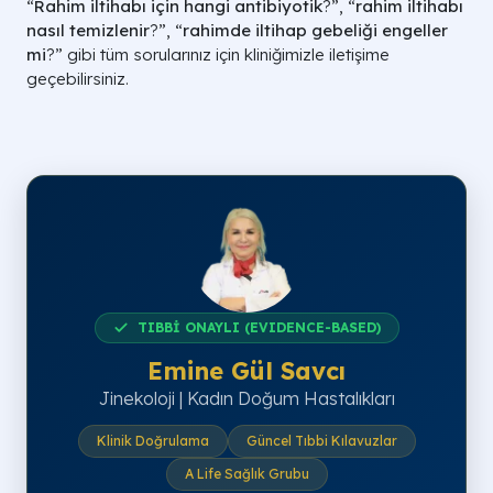
“
Rahim iltihabı için hangi antibiyotik
?”, “
rahim iltihabı
nasıl temizlenir
?”, “
rahimde iltihap gebeliği engeller
mi
?” gibi tüm sorularınız için kliniğimizle iletişime
geçebilirsiniz.
TIBBİ ONAYLI (EVIDENCE-BASED)
Emine Gül Savcı
Jinekoloji | Kadın Doğum Hastalıkları
Klinik Doğrulama
Güncel Tıbbi Kılavuzlar
A Life Sağlık Grubu