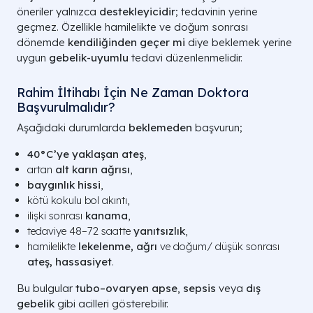
öneriler yalnızca
destekleyicidir
; tedavinin yerine
geçmez. Özellikle hamilelikte ve doğum sonrası
dönemde
kendiliğinden geçer mi
diye beklemek yerine
uygun
gebelik-uyumlu
tedavi düzenlenmelidir.
Rahim İltihabı İçin Ne Zaman Doktora
Başvurulmalıdır?
Aşağıdaki durumlarda
beklemeden
başvurun;
40°C’ye yaklaşan ateş
,
artan
alt karın ağrısı
,
baygınlık hissi
,
kötü kokulu bol akıntı,
ilişki sonrası
kanama
,
tedaviye 48–72 saatte
yanıtsızlık
,
hamilelikte
lekelenme,
ağrı
ve doğum/ düşük sonrası
ateş, hassasiyet
.
Bu bulgular
tubo–ovaryen apse
,
sepsis
veya
dış
gebelik
gibi acilleri gösterebilir.