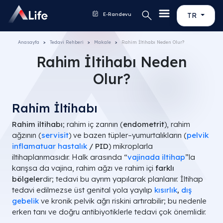
E-Randevu
TR
Anasayfa
Tedavi Rehberi
Makale
Rahim İltihabı Neden Olur?
Rahim İltihabı Neden
Olur?
Rahim İltihabı
Rahim iltihabı
; rahim iç zarının (
endometrit
), rahim
ağzının (
servisit
) ve bazen tüpler–yumurtalıkların (
pelvik
inflamatuar hastalık
/ PID
) mikroplarla
iltihaplanmasıdır. Halk arasında “
vajinada iltihap
”la
karışsa da vajina, rahim ağzı ve rahim içi
farklı
bölgeler
dir; tedavi bu ayrım yapılarak planlanır. İltihap
tedavi edilmezse üst genital yola yayılıp
kısırlık
,
dış
gebelik
ve kronik pelvik ağrı riskini artırabilir; bu nedenle
erken tanı ve doğru antibiyotiklerle tedavi çok önemlidir.