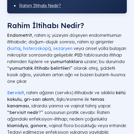
Rahim İltihabı Nedir?
Rahim İltihabı Nedir?
Endometrit
, rahim iç yüzeyini döşeyen endometriumun
iltihabıdır; doğum–düşük sonrası, rahim içi girişimler
(
kürtaj
,
histeroskopi
),
sezaryen
veya cinsel yolla bulaşan
mikroplar sonrasında gelişebilir.
PID
tablosunda iltihap
rahimden tüplere ve
yumurtalıklara
uzanır; bu durumda
“
yumurtalık iltihabı belirtileri
” olarak ateş, şiddetli
kasık ağrısı, yürürken artan ağrı ve bazen bulantı–kusma
öne çıkar.
Servisit
, rahim ağzının (serviks) iltihabıdır ve sıklıkla
kötü
kokulu, gri–sarı akıntı
, ilişki/esneme ile
temas
kanaması
, idrarda yanma ve vajinal tahriş yapar.
“
Servisit nedir
?” sorusunun pratik cevabı: Rahim
ağzındaki enfeksiyon–iltihap; nedeni çoğunlukla
klamidya
,
gonore
, vajinal flora bozukluğu veya irritandır.
Tedavi edilmezse enfeksiyon yukarıya yayılabilir.