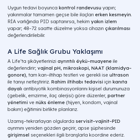
Uygun tedavi boyunca
kontrol randevusu
yapın;
yakınmalar tamamen geçse bile ilaçları
erken kesmeyin
.
RİA varlığında PID saptanırsa, hekim
yakın izlem
yapar; 48–72 saatte düzelme yoksa cihazın
çıkarılması
değerlendirilebilir.
A Life Sağlık Grubu Yaklaşımı
A Life’ta şikâyetlerinizi
ayrıntılı öykü–muayene
ile
değerlendirir;
vajinal pH, mikroskopi, NAAT (klamidya–
gonore)
, tam kan–iltihap testleri ve gerekli ise
ultrason
ile tanıyı netleştiririz.
Rahim iltihabı tedavisi
için
kanıta
dayalı
antibiyotik kombinasyonlarını kişisel durumunuza
(gebelik, emzirme, ilaç alerjisi) göre düzenler,
partner
yönetimi
ve
nüks önleme
(hijyen, kondom, vajinal
bakım) eğitimini birlikte planlarız.
Uzamış–tekrarlayan olgularda
servisit–vajinit–PID
ayrımını yeniden gözden geçirir, apse şüphesinde
girişimsel
seçenekleri ilgili branşlarla koordine ederiz.