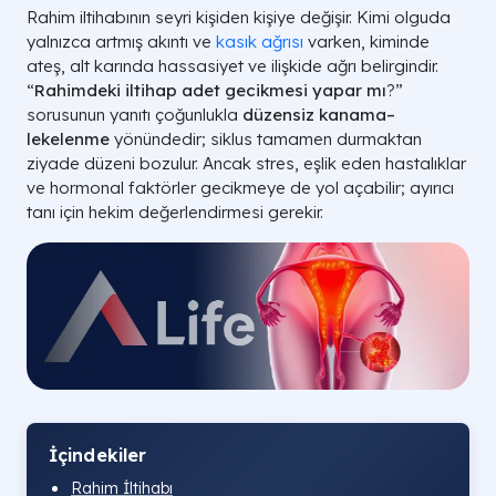
Rahim iltihabının seyri kişiden kişiye değişir. Kimi olguda
yalnızca artmış akıntı ve
kasık ağrısı
varken, kiminde
ateş, alt karında hassasiyet ve ilişkide ağrı belirgindir.
“
Rahimdeki iltihap adet gecikmesi yapar mı
?”
sorusunun yanıtı çoğunlukla
düzensiz kanama–
lekelenme
yönündedir; siklus tamamen durmaktan
ziyade düzeni bozulur. Ancak stres, eşlik eden hastalıklar
ve hormonal faktörler gecikmeye de yol açabilir; ayırıcı
tanı için hekim değerlendirmesi gerekir.
İçindekiler
Rahim İltihabı