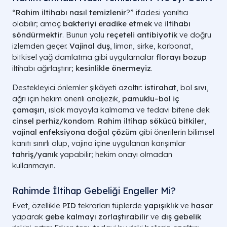
“
Rahim iltihabı nasıl temizlenir
?” ifadesi yanıltıcı
olabilir; amaç
bakteriyi eradike etmek
ve
iltihabı
söndürmektir
. Bunun yolu
reçeteli antibiyotik
ve doğru
izlemden geçer.
Vajinal duş
, limon, sirke, karbonat,
bitkisel yağ damlatma gibi uygulamalar
florayı bozup
iltihabı ağırlaştırır;
kesinlikle önermeyiz
.
Destekleyici önlemler şikâyeti azaltır:
istirahat
, bol
sıvı
,
ağrı için hekim önerili analjezik,
pamuklu–bol iç
çamaşırı
, ıslak mayoyla kalmama ve tedavi bitene dek
cinsel perhiz/kondom
.
Rahim iltihap sökücü bitkiler
,
vajinal enfeksiyona doğal çözüm
gibi önerilerin bilimsel
kanıtı sınırlı olup, vajina içine uygulanan karışımlar
tahriş/yanık
yapabilir; hekim onayı olmadan
kullanmayın.
Rahimde İltihap Gebeliği Engeller Mi?
Evet, özellikle
PID
tekrarları tüplerde
yapışıklık
ve
hasar
yaparak
gebe kalmayı zorlaştırabilir
ve
dış gebelik