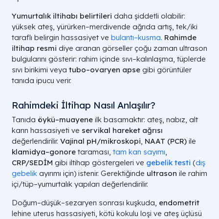
Yumurtalık iltihabı belirtileri
daha şiddetli olabilir:
yüksek ateş, yürürken–merdivende ağrıda artış, tek/iki
taraflı belirgin hassasiyet ve
bulantı–kusma
.
Rahimde
iltihap resmi
diye aranan görseller çoğu zaman ultrason
bulgularını gösterir: rahim içinde sıvı–kalınlaşma, tüplerde
sıvı birikimi veya
tubo–ovaryen apse
gibi görüntüler
tanıda ipucu verir.
Rahimdeki İltihap Nasıl Anlaşılır?
Tanıda
öykü–muayene
ilk basamaktır: ateş, nabız, alt
karın hassasiyeti ve
servikal hareket ağrısı
değerlendirilir.
Vajinal pH/mikroskopi
,
NAAT (PCR)
ile
klamidya–gonore
taraması,
tam kan sayımı
,
CRP/SEDİM
gibi iltihap göstergeleri ve
gebelik testi
(
dış
gebelik
ayırımı için) istenir. Gerektiğinde
ultrason
ile rahim
içi/tüp–yumurtalık yapıları değerlendirilir.
Doğum–düşük–sezaryen sonrası kuşkuda,
endometrit
lehine uterus hassasiyeti, kötü kokulu loşi ve ateş üçlüsü