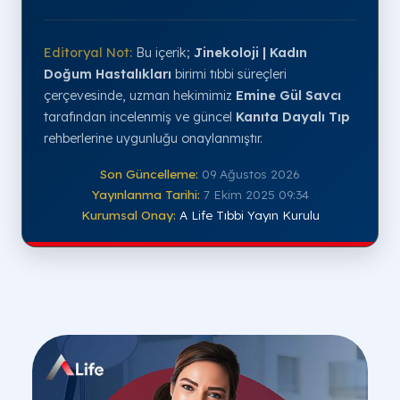
Editoryal Not:
Bu içerik;
Jinekoloji | Kadın
Doğum Hastalıkları
birimi tıbbi süreçleri
çerçevesinde, uzman hekimimiz
Emine Gül Savcı
tarafından incelenmiş ve güncel
Kanıta Dayalı Tıp
rehberlerine uygunluğu onaylanmıştır.
Son Güncelleme:
09 Ağustos 2026
Yayınlanma Tarihi:
7 Ekim 2025 09:34
Kurumsal Onay:
A Life Tıbbi Yayın Kurulu