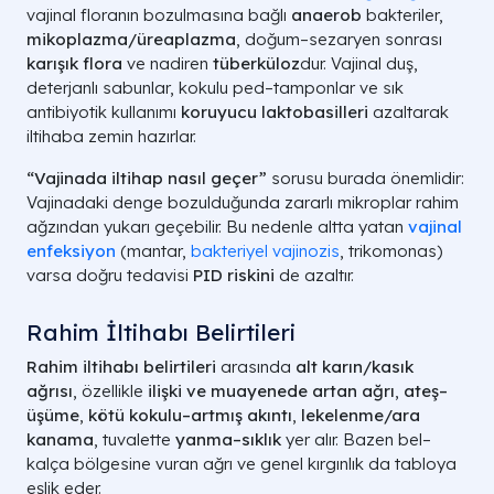
vajinal floranın bozulmasına bağlı
anaerob
bakteriler,
mikoplazma/üreaplazma
, doğum–sezaryen sonrası
karışık flora
ve nadiren
tüberküloz
dur. Vajinal duş,
deterjanlı sabunlar, kokulu ped–tamponlar ve sık
antibiyotik kullanımı
koruyucu laktobasilleri
azaltarak
iltihaba zemin hazırlar.
“Vajinada iltihap nasıl geçer”
sorusu burada önemlidir:
Vajinadaki denge bozulduğunda zararlı mikroplar rahim
ağzından yukarı geçebilir. Bu nedenle altta yatan
vajinal
enfeksiyon
(mantar,
bakteriyel vajinozis
, trikomonas)
varsa doğru tedavisi
PID riskini
de azaltır.
Rahim İltihabı Belirtileri
Rahim iltihabı belirtileri
arasında
alt karın/kasık
ağrısı
, özellikle
ilişki ve muayenede artan ağrı
,
ateş–
üşüme
,
kötü kokulu–artmış akıntı
,
lekelenme/ara
kanama
, tuvalette
yanma–sıklık
yer alır. Bazen bel–
kalça bölgesine vuran ağrı ve genel kırgınlık da tabloya
eşlik eder.