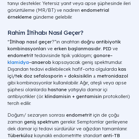
tanıyı destekler. Yetersiz yanıt veya apse şüphesinde ileri
görüntüleme (MR/BT) ve nadiren
endometrial
örnekleme
gündeme gelebilir.
Rahim İltihabı Nasıl Geçer?
“
İltihap
nasıl geçer
?”ın anahtarı
doğru antibiyotik
kombinasyonları
ve
erken başlanmasıdır
.
PID
ve
endometrit
tedavisinde tipik yaklaşım;
gonore–
klamidya
–anaerob
kapsayacak geniş spektrumdur.
Dışarıdan tedavi edilebilecek hafif–orta olgularda
kas
içi/tek doz sefalosporin
+
doksisiklin
±
metronidazol
gibi kombinasyonlar kullanılabilir. Ağır, ateşli veya apse
şüphesi olanlarda
hastane
yatışıyla damar içi
antibiyotikler (ör.
klindamisin + gentamisin
protokolleri)
tercih edilir.
Doğum/ sezaryen sonrası
endometrit
için de çoğu
zaman
geniş spektrum
gerekir. Semptomlar gerileyene
dek damar içi tedavi sürdürülür ve ağızdan tamamlanır.
Tüberküloz
kaynaklı endometritte standart
anti-TB