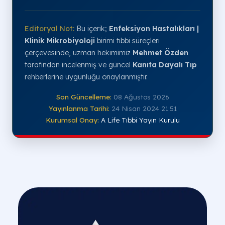
Editoryal Not:
Bu içerik;
Enfeksiyon Hastalıkları |
Klinik Mikrobiyoloji
birimi tıbbi süreçleri
çerçevesinde, uzman hekimimiz
Mehmet Özden
tarafından incelenmiş ve güncel
Kanıta Dayalı Tıp
rehberlerine uygunluğu onaylanmıştır.
Son Güncelleme:
08 Ağustos 2026
Yayınlanma Tarihi:
24 Nisan 2024 21:51
Kurumsal Onay:
A Life Tıbbi Yayın Kurulu