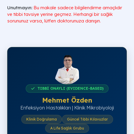
Unutmayın:
Bu makale sadece bilgilendirme amaçlıdır
ve tıbbi tavsiye yerine geçmez. Herhangi bir sağlık
sorununuz varsa, lütfen doktorunuza danışın.
TIBBİ ONAYLI (EVIDENCE-BASED)
Mehmet Özden
Enfeksiyon Hastalıkları | Klinik Mikrobiyoloji
Klinik Doğrulama
Güncel Tıbbi Kılavuzlar
A Life Sağlık Grubu