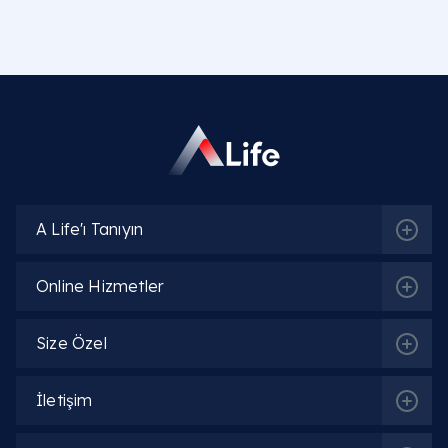
Dahiliye Acil | Poliklinik
İlgili Hekimler
Prof. Dr. Mehmet Özden
A Life'ı Tanıyın
Detaylı Bilgi
Online Hizmetler
Uzm. Dr. Murat Ciğerim
Size Özel
Detaylı Bilgi
İletişim
Uzm. Dr. Sevtap Düzgünçınar