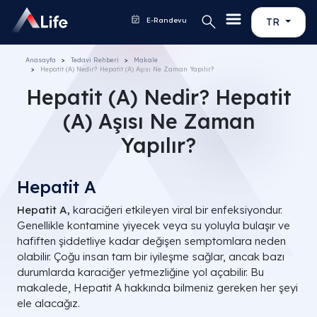
E-Randevu
TR
Anasayfa
Tedavi Rehberi
Makale
Hepatit (A) Nedir? Hepatit (A) Aşısı Ne Zaman Yapılır?
Hepatit (A) Nedir? Hepatit
(A) Aşısı Ne Zaman
Yapılır?
Hepatit A
Hepatit A,
karaciğeri etkileyen viral bir enfeksiyondur.
Genellikle kontamine yiyecek veya su yoluyla bulaşır ve
hafiften şiddetliye kadar değişen semptomlara neden
olabilir. Çoğu insan tam bir iyileşme sağlar, ancak bazı
durumlarda karaciğer yetmezliğine yol açabilir. Bu
makalede, Hepatit A hakkında bilmeniz gereken her şeyi
ele alacağız.