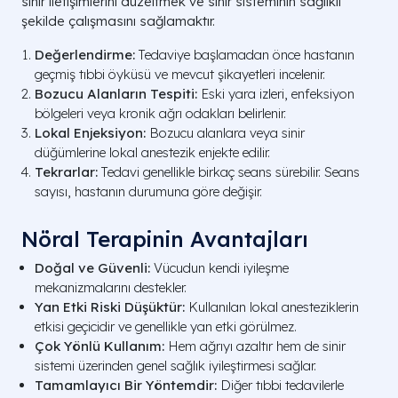
sinir iletişimlerini düzeltmek ve sinir sisteminin sağlıklı
şekilde çalışmasını sağlamaktır.
Değerlendirme:
Tedaviye başlamadan önce hastanın
geçmiş tıbbi öyküsü ve mevcut şikayetleri incelenir.
Bozucu Alanların Tespiti:
Eski yara izleri, enfeksiyon
bölgeleri veya kronik ağrı odakları belirlenir.
Lokal Enjeksiyon:
Bozucu alanlara veya sinir
düğümlerine lokal anestezik enjekte edilir.
Tekrarlar:
Tedavi genellikle birkaç seans sürebilir. Seans
sayısı, hastanın durumuna göre değişir.
Nöral Terapinin Avantajları
Doğal ve Güvenli:
Vücudun kendi iyileşme
mekanizmalarını destekler.
Yan Etki Riski Düşüktür:
Kullanılan lokal anesteziklerin
etkisi geçicidir ve genellikle yan etki görülmez.
Çok Yönlü Kullanım:
Hem ağrıyı azaltır hem de sinir
sistemi üzerinden genel sağlık iyileştirmesi sağlar.
Tamamlayıcı Bir Yöntemdir:
Diğer tıbbi tedavilerle