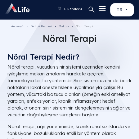
E-Randevu
TR
Anasayfa
Tedavi Rehberi
Makale
Nöral Terapi
Nöral Terapi
Nöral Terapi Nedir?
Nöral terapi, vücudun sinir sistemi üzerinden kendini
iyileştirme mekanizmalarını harekete geçiren,
tamamlayıcı bir tıp yöntemidir. Sinir sistemi üzerinde belirli
noktaların lokal anesteziklerle uyarılmasıyla çalışır. Bu
yöntem, vücuttaki bozucu alanları (örneğin eski ameliyat
yaraları, enfeksiyonlar, kronik inflamasyon) hedef
alarak, otonom sinir sisteminin dengelenmesini sağlar ve
vücudun doğal iyileşme süreçlerini başlatır.
Nöral terapi, ağrı yönetiminde, kronik rahatsızlıklarda ve
fonksiyonel bozukluklarda etkili bir yöntem olarak