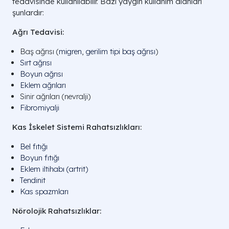
tedavisinde kullanılabilir. Bazı yaygın kullanım alanları
şunlardır:
Ağrı Tedavisi:
Baş ağrısı (
migren
,
gerilim tipi baş ağrısı
)
Sırt ağrısı
Boyun ağrısı
Eklem ağrıları
Sinir ağrıları (nevralji)
Fibromiyalji
Kas İskelet Sistemi Rahatsızlıkları:
Bel fıtığı
Boyun fıtığı
Eklem iltihabı (artrit)
Tendinit
Kas spazmları
Nörolojik Rahatsızlıklar: