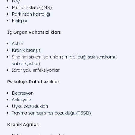
Felç
Multipl skleroz (MS)
Parkinson hastalığı
Epilepsi
İç Organ Rahatsızlıkları:
Astım
Kronik bronşit
Sindirim sistemi sorunları (
irritabl bağırsak sendromu
,
kabızlık
,
ishal
)
İdrar yolu enfeksiyonları
Psikolojik Rahatsızlıklar:
Depresyon
Anksiyete
Uyku bozuklukları
Travma sonrası stres bozukluğu (TSSB)
Kronik Ağrılar: