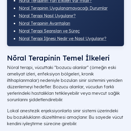
Nöral Terapinin Yan Etkileri Var mıdır?
Nöral Terapinin Uygulanamayacağı Durumlar
Nöral Terapi Nasıl Uygulanır?
Nöral Terapinin Avantajları
Nöral Terapi Seansları ve Süreç
Nöral Terapi İğnesi Nedir ve Nasıl Uygulanır?
Nöral Terapinin Temel İlkeleri
Nöral terapi, vücuttaki "bozucu alanlar" (örneğin eski
ameliyat izleri, enfeksiyon bölgeleri, kronik
iltihaplanmalar) nedeniyle bozulan sinir sistemini yeniden
düzenlemeyi hedefler. Bozucu alanlar, vücudun farklı
yerlerindeki hastalıkları tetikleyebilir veya mevcut sağlık
sorunlarını şiddetlendirebilir.
Lokal anestezik enjeksiyonlarla sinir sistemi üzerindeki
bu bozuklukların düzeltilmesi amaçlanır. Bu sayede vücut
kendini iyileştirme sürecine girebilir.