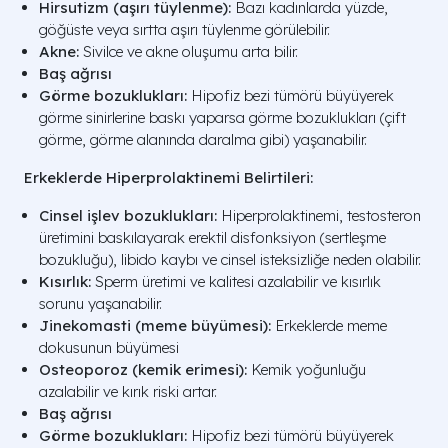
Hirsutizm (aşırı tüylenme):
Bazı kadınlarda yüzde,
göğüste veya sırtta aşırı tüylenme görülebilir.
Akne:
Sivilce ve akne oluşumu arta bilir.
Baş ağrısı
Görme bozuklukları:
Hipofiz bezi tümörü büyüyerek
görme sinirlerine baskı yaparsa görme bozuklukları (çift
görme, görme alanında daralma gibi) yaşanabilir.
Erkeklerde Hiperprolaktinemi Belirtileri:
Cinsel işlev bozuklukları:
Hiperprolaktinemi, testosteron
üretimini baskılayarak erektil disfonksiyon (sertleşme
bozukluğu), libido kaybı ve cinsel isteksizliğe neden olabilir.
Kısırlık:
Sperm üretimi ve kalitesi azalabilir ve kısırlık
sorunu yaşanabilir.
Jinekomasti (meme büyümesi):
Erkeklerde meme
dokusunun büyümesi
Osteoporoz (kemik erimesi):
Kemik yoğunluğu
azalabilir ve kırık riski artar.
Baş ağrısı
Görme bozuklukları:
Hipofiz bezi tümörü büyüyerek