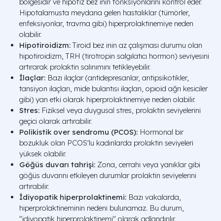
bölgesidir ve hipofiz bez inin fonksiyonlarını kontrol eder.
Hipotalamusta meydana gelen hastalıklar (tümörler,
enfeksiyonlar, travma gibi) hiperprolaktinemiye neden
olabilir.
Hipotiroidizm:
Tiroid bez inin az çalışması durumu olan
hipotiroidizm, TRH (tirotropin salgılatıcı hormon) seviyesini
artırarak prolaktin salınımını tetikleyebilir.
İlaçlar:
Bazı ilaçlar (antidepresanlar, antipsikotikler,
tansiyon ilaçları, mide bulantısı ilaçları, opioid ağrı kesiciler
gibi) yan etki olarak hiperprolaktinemiye neden olabilir.
Stres:
Fiziksel veya duygusal stres, prolaktin seviyelerini
geçici olarak artırabilir.
Polikistik over sendromu (PCOS):
Hormonal bir
bozukluk olan PCOS'lu kadınlarda prolaktin seviyeleri
yüksek olabilir.
Göğüs duvarı tahrişi:
Zona, cerrahi veya yanıklar gibi
göğüs duvarını etkileyen durumlar prolaktin seviyelerini
artırabilir.
İdiyopatik hiperprolaktinemi:
Bazı vakalarda,
hiperprolaktineminin nedeni bulunamaz. Bu durum,
"idiyopatik hiperprolaktinemi" olarak adlandırılır.