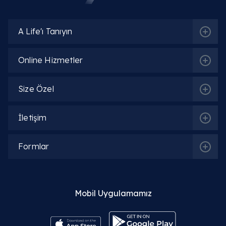
Uzm. Dr. Güven Tunç
Detaylı Bilgi
A Life'ı Tanıyın
Uzm. Dr. Shafa Huseynova
Online Hizmetler
Detaylı Bilgi
Size Özel
Uzm. Dr. Nihal Turan
İletişim
Detaylı Bilgi
Formlar
Op. Dr. Mehmet Demir
Detaylı Bilgi
Mobil Uygulamamız
Op. Dr. Nida KAHYA