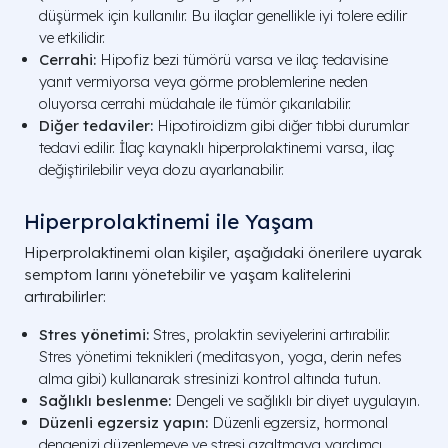
düşürmek için kullanılır. Bu ilaçlar genellikle iyi tolere edilir
ve etkilidir.
Cerrahi:
Hipofiz bezi tümörü varsa ve ilaç tedavisine
yanıt vermiyorsa veya görme problemlerine neden
oluyorsa cerrahi müdahale ile tümör çıkarılabilir.
Diğer tedaviler:
Hipotiroidizm gibi diğer tıbbi durumlar
tedavi edilir. İlaç kaynaklı hiperprolaktinemi varsa, ilaç
değiştirilebilir veya dozu ayarlanabilir.
Hiperprolaktinemi ile Yaşam
Hiperprolaktinemi olan kişiler, aşağıdaki önerilere uyarak
semptom larını yönetebilir ve yaşam kalitelerini
artırabilirler:
Stres yönetimi:
Stres, prolaktin seviyelerini artırabilir.
Stres yönetimi teknikleri (meditasyon, yoga, derin nefes
alma gibi) kullanarak stresinizi kontrol altında tutun.
Sağlıklı beslenme:
Dengeli ve sağlıklı bir diyet uygulayın.
Düzenli egzersiz yapın:
Düzenli egzersiz, hormonal
dengenizi düzenlemeye ve stresi azaltmaya yardımcı