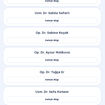
İlgili Bölümler
İç Hastalıkları (Dahiliye)
Endokrinoloji ve Metabolizma Hastalıkları
Jinekoloji | Kadın Doğum Hastalıkları