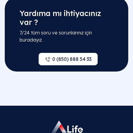
Op. Dr. Oskar Öğüten
Yardıma mı ihtiyacınız
var ?
Detaylı Bilgi
7/24 tüm soru ve sorunlarınız için
buradayız.
Op. Dr. Lala Isgandarova
Detaylı Bilgi
0 (850) 888 54 33
Op. Dr. Osman Denizhan Özgün
Detaylı Bilgi
Op. Dr. Alptekin Alagöz
Detaylı Bilgi