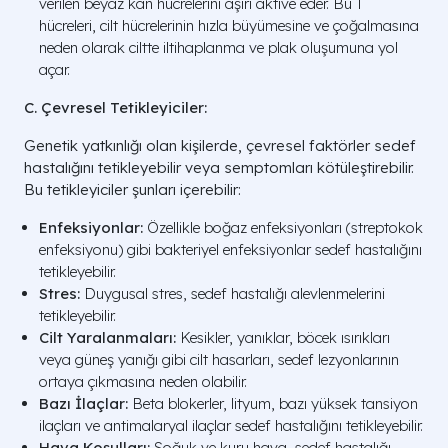
verilen beyaz kan hücrelerini aşırı aktive eder. Bu T
hücreleri, cilt hücrelerinin hızla büyümesine ve çoğalmasına
neden olarak ciltte iltihaplanma ve plak oluşumuna yol
açar.
C. Çevresel Tetikleyiciler:
Genetik yatkınlığı olan kişilerde, çevresel faktörler sedef
hastalığını tetikleyebilir veya semptomları kötüleştirebilir.
Bu tetikleyiciler şunları içerebilir:
Enfeksiyonlar:
Özellikle boğaz enfeksiyonları (streptokok
enfeksiyonu) gibi bakteriyel enfeksiyonlar sedef hastalığını
tetikleyebilir.
Stres:
Duygusal stres, sedef hastalığı alevlenmelerini
tetikleyebilir.
Cilt Yaralanmaları:
Kesikler, yanıklar, böcek ısırıkları
veya güneş yanığı gibi cilt hasarları, sedef lezyonlarının
ortaya çıkmasına neden olabilir.
Bazı İlaçlar:
Beta blokerler, lityum, bazı yüksek tansiyon
ilaçları ve antimalaryal ilaçlar sedef hastalığını tetikleyebilir.
Hava Koşulları:
Soğuk ve kuru hava, sedef hastalığı