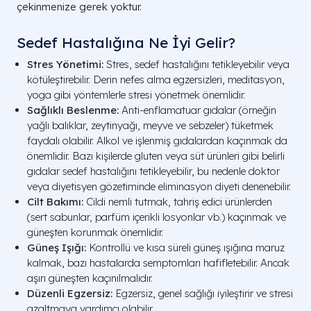
çekinmenize gerek yoktur.
Sedef Hastalığına Ne İyi Gelir​?
Stres Yönetimi:
Stres, sedef hastalığını tetikleyebilir veya
kötüleştirebilir. Derin nefes alma egzersizleri, meditasyon,
yoga gibi yöntemlerle stresi yönetmek önemlidir.
Sağlıklı Beslenme:
Anti-enflamatuar gıdalar (örneğin
yağlı balıklar, zeytinyağı, meyve ve sebzeler) tüketmek
faydalı olabilir. Alkol ve işlenmiş gıdalardan kaçınmak da
önemlidir. Bazı kişilerde gluten veya süt ürünleri gibi belirli
gıdalar sedef hastalığını tetikleyebilir, bu nedenle doktor
veya diyetisyen gözetiminde eliminasyon diyeti denenebilir.
Cilt Bakımı:
Cildi nemli tutmak, tahriş edici ürünlerden
(sert sabunlar, parfüm içerikli losyonlar vb.) kaçınmak ve
güneşten korunmak önemlidir.
Güneş Işığı:
Kontrollü ve kısa süreli güneş ışığına maruz
kalmak, bazı hastalarda semptomları hafifletebilir. Ancak
aşırı güneşten kaçınılmalıdır.
Düzenli Egzersiz:
Egzersiz, genel sağlığı iyileştirir ve stresi
azaltmaya yardımcı olabilir.