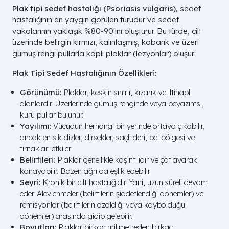
Plak tipi sedef hastalığı (Psoriasis vulgaris),
sedef
hastalığının en yaygın görülen türüdür ve sedef
vakalarının yaklaşık %80-90'ını oluşturur. Bu türde, cilt
üzerinde belirgin kırmızı, kalınlaşmış, kabarık ve üzeri
gümüş rengi pullarla kaplı plaklar (lezyonlar) oluşur.
Plak Tipi Sedef Hastalığının Özellikleri:
Görünümü:
Plaklar, keskin sınırlı, kızarık ve iltihaplı
alanlardır. Üzerlerinde gümüş renginde veya beyazımsı,
kuru pullar bulunur.
Yayılımı:
Vücudun herhangi bir yerinde ortaya çıkabilir,
ancak en sık dizler, dirsekler, saçlı deri, bel bölgesi ve
tırnakları etkiler.
Belirtileri:
Plaklar genellikle kaşıntılıdır ve çatlayarak
kanayabilir. Bazen ağrı da eşlik edebilir.
Seyri:
Kronik bir cilt hastalığıdır. Yani, uzun süreli devam
eder. Alevlenmeler (belirtilerin şiddetlendiği dönemler) ve
remisyonlar (belirtilerin azaldığı veya kaybolduğu
dönemler) arasında gidip gelebilir.
Boyutları:
Plaklar birkaç milimetreden birkaç