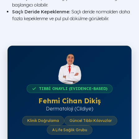
başlangıcı olabilir.
Saçlı Deride Kepeklenme:
Saçlı deride normalden daha
fazla kepeklenme ve pul pul dökülme görülebilir.
TIBBİ ONAYLI (EVIDENCE-BASED)
Fehmi Cihan Dikiş
Dermatoloji (Cildiye)
Klinik Doğrulama
Güncel Tıbbi Kılavuzlar
A Life Sağlık Grubu