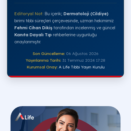
Editoryal Not:
Bu içerik;
Dermatoloji (Cildiye)
birimi tıbbi süreçleri çerçevesinde, uzman hekimimiz
Fehmi Cihan Dikiş
tarafından incelenmiş ve güncel
Kanıta Dayalı Tıp
rehberlerine uygunluğu
onaylanmıştır.
Son Güncelleme:
06 Ağustos 2026
Yayınlanma Tarihi:
31 Temmuz 2024 17:28
Kurumsal Onay:
A Life Tıbbi Yayın Kurulu