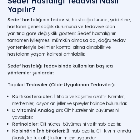
Sedef Hastalığı Tedavisi Nasıl
Yapılır?
Sedef hastalığının tedavisi,
hastalığın türüne, şiddetine,
hastanın genel sağlık durumuna ve tedaviye olan
yanıtına göre değişiklik gösterir. Sedef hastalığının
tamamen iyileşmesi mümkün olmasa da, doğru tedavi
yöntemleriyle belirtiler kontrol altına alınabilir ve
hastaların yaşam kalitesi artırılabilir.
Sedef hastalığı tedavisinde kullanılan başlıca
yöntemler şunlardır:
Topikal Tedaviler (Cilde Uygulanan Tedaviler):
Kortikosteroidler:
İltihabı ve kaşıntıyı azaltır. Kremler,
merhemler, losyonlar, jeller ve spreyler halinde bulunurlar.
D Vitamini Analogları:
Cilt hücrelerinin büyümesini
yavaşlatır.
Retinoidler:
Cilt hücresi büyümesini ve iltihabı azaltır.
Kalsinörin İnhibitörleri:
İltihabı azaltır. Cilt kıvrımlarında
(kasık, koltuk altı) kullanım için uygundur.