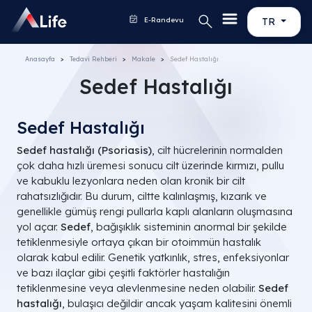
E-Randevu
TR
Anasayfa
Tedavi Rehberi
Makale
Sedef Hastalığı
Sedef Hastalığı
Sedef Hastalığı
Sedef hastalığı (Psoriasis)
, cilt hücrelerinin normalden
çok daha hızlı üremesi sonucu cilt üzerinde kırmızı, pullu
ve kabuklu lezyonlara neden olan kronik bir cilt
rahatsızlığıdır. Bu durum, ciltte kalınlaşmış, kızarık ve
genellikle gümüş rengi pullarla kaplı alanların oluşmasına
yol açar.
Sedef
, bağışıklık sisteminin anormal bir şekilde
tetiklenmesiyle ortaya çıkan bir otoimmün hastalık
olarak kabul edilir. Genetik yatkınlık, stres, enfeksiyonlar
ve bazı ilaçlar gibi çeşitli faktörler hastalığın
tetiklenmesine veya alevlenmesine neden olabilir.
Sedef
hastalığı
, bulaşıcı değildir ancak yaşam kalitesini önemli