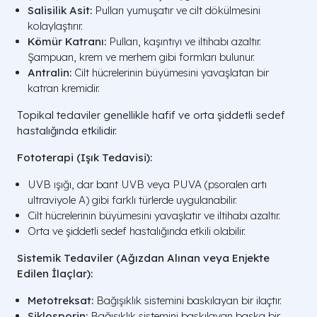
Salisilik Asit:
Pulları yumuşatır ve cilt dökülmesini
kolaylaştırır.
Kömür Katranı:
Pulları, kaşıntıyı ve iltihabı azaltır.
Şampuan, krem ve merhem gibi formları bulunur.
Antralin:
Cilt hücrelerinin büyümesini yavaşlatan bir
katran kremidir.
Topikal tedaviler genellikle hafif ve orta şiddetli sedef
hastalığında etkilidir.
Fototerapi (Işık Tedavisi):
UVB ışığı, dar bant UVB veya PUVA (psoralen artı
ultraviyole A) gibi farklı türlerde uygulanabilir.
Cilt hücrelerinin büyümesini yavaşlatır ve iltihabı azaltır.
Orta ve şiddetli sedef hastalığında etkili olabilir.
Sistemik Tedaviler (Ağızdan Alınan veya Enjekte
Edilen İlaçlar):
Metotreksat:
Bağışıklık sistemini baskılayan bir ilaçtır.
Siklosporin:
Bağışıklık sistemini baskılayan başka bir